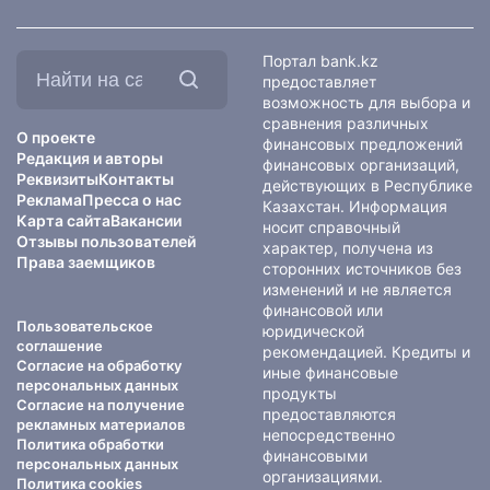
Найти
Портал bank.kz
на
предоставляет
сайте:
возможность для выбора и
сравнения различных
О проекте
финансовых предложений
Редакция и авторы
финансовых организаций,
Реквизиты
Контакты
действующих в Республике
Реклама
Пресса о нас
Казахстан. Информация
Карта сайта
Вакансии
носит справочный
Отзывы пользователей
характер, получена из
Права заемщиков
сторонних источников без
изменений и не является
финансовой или
Пользовательское
юридической
соглашение
рекомендацией. Кредиты и
Согласие на обработку
иные финансовые
персональных данных
продукты
Согласие на получение
предоставляются
рекламных материалов
непосредственно
Политика обработки
финансовыми
персональных данных
организациями.
Политика cookies