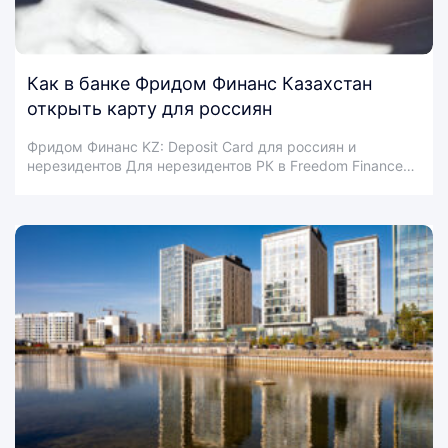
Как в банке Фридом Финанс Казахстан
открыть карту для россиян
Фридом Финанс KZ: Deposit Сard для россиян и
нерезидентов Для нерезидентов РК в Freedom Finance…