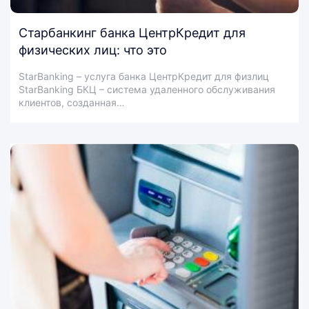
Старбанкинг банка ЦентрКредит для
физических лиц: что это
StarBanking – услуга банка ЦентрКредит для физлиц
StarBanking БКЦ – система удаленного обслуживания
клиентов, созданная…