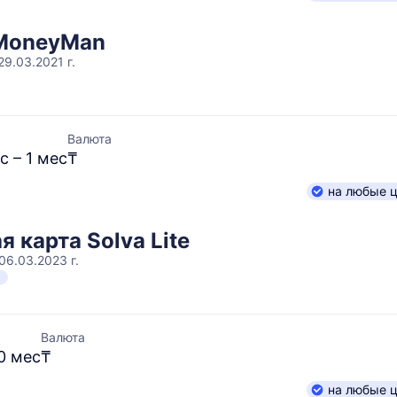
 MoneyMan
9.03.2021 г.
Валюта
с – 1 мес
₸
на любые 
 карта Solva Lite
06.03.2023 г.
Н
Валюта
60 мес
₸
на любые 