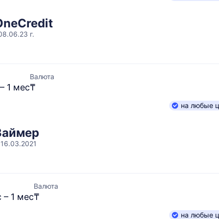
OneCredit
8.06.23 г.
Валюта
 – 1 мес
₸
на любые 
Займер
 16.03.2021
Валюта
 – 1 мес
₸
на любые 