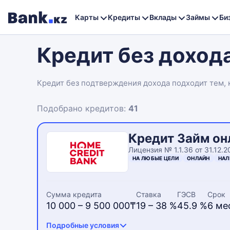
Карты
Кредиты
Вклады
Займы
Би
Кредит без доход
Кредит без подтверждения дохода подходит тем, 
банках и МФО, а решение зависит от анкеты заемщ
Подобрано кредитов:
41
Кредит Займ он
Лицензия № 1.1.36 от 31.12.20
НА ЛЮБЫЕ ЦЕЛИ
ОНЛАЙН
НА
Сумма кредита
Ставка
ГЭСВ
Срок
10 000 – 9 500 000₸
19 – 38 %
45.9 %
6 ме
Подробные условия