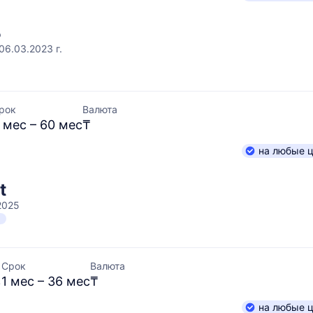
Б
06.03.2023 г.
рок
Валюта
 мес – 60 мес
₸
на любые 
t
2025
Н
Срок
Валюта
%
1 мес – 36 мес
₸
на любые 