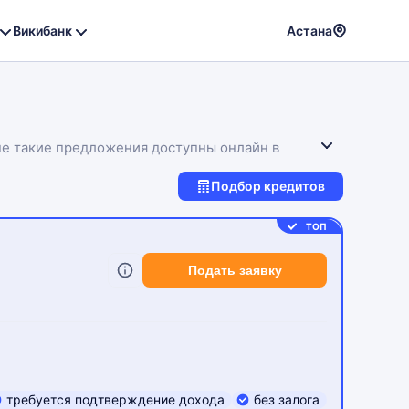
Викибанк
Астана
Powere
by
Translat
ане такие предложения доступны онлайн в
Подбор кредитов
ТОП
Подать заявку
требуется подтверждение дохода
без залога