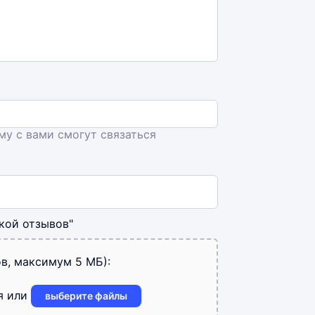
ему с вами смогут связаться
кой отзывов"
в, максимум 5 МБ):
я или
выберите файлы