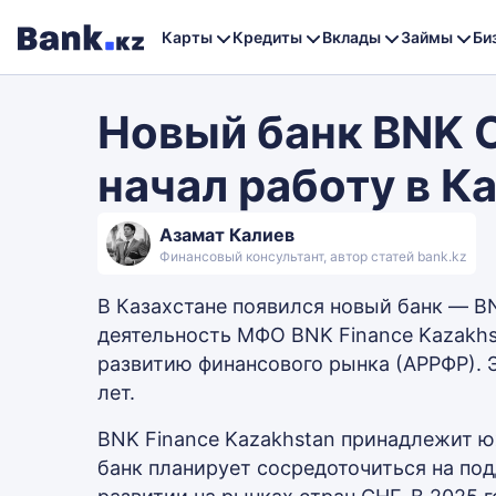
Карты
Кредиты
Вклады
Займы
Би
Новый банк BNK 
начал работу в К
Азамат Калиев
Финансовый консультант, автор статей bank.kz
В Казахстане появился новый банк — B
деятельность МФО BNK Finance Kazakhs
развитию финансового рынка (АРРФР). Э
лет.
BNK Finance Kazakhstan принадлежит ю
банк планирует сосредоточиться на под