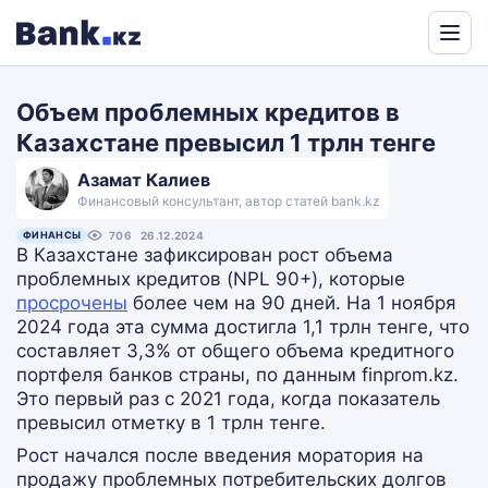
Powered
by
Объем проблемных кредитов в
Translate
Казахстане превысил 1 трлн тенге
Азамат Калиев
Финансовый консультант, автор статей bank.kz
ФИНАНСЫ
706
26.12.2024
В Казахстане зафиксирован рост объема
проблемных кредитов (NPL 90+), которые
просрочены
более чем на 90 дней. На 1 ноября
2024 года эта сумма достигла 1,1 трлн тенге, что
составляет 3,3% от общего объема кредитного
портфеля банков страны, по данным finprom.kz.
Это первый раз с 2021 года, когда показатель
превысил отметку в 1 трлн тенге.
Рост начался после введения моратория на
продажу проблемных потребительских долгов