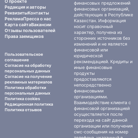
О проекте
финансовых предложений
Редакция и авторы
финансовых организаций,
Реквизиты
Контакты
действующих в Республике
Реклама
Пресса о нас
Казахстан. Информация
Карта сайта
Вакансии
носит справочный
Отзывы пользователей
характер, получена из
Права заемщиков
сторонних источников без
изменений и не является
финансовой или
Пользовательское
юридической
соглашение
рекомендацией. Кредиты и
Согласие на обработку
иные финансовые
персональных данных
продукты
Согласие на получение
предоставляются
рекламных материалов
непосредственно
Политика обработки
финансовыми
персональных данных
организациями.
Политика cookies
Взаимодействие клиента с
Редакционная политика
финансовой организацией
Политика отзывов
осуществляется после
перехода на сайт данной
организации или получения
смс-сообщения на номер
телефона, указанный в