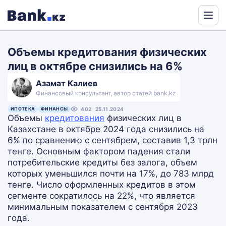
Powered
by
Объемы кредитования физических
Translate
лиц в октябре снизились на 6%
Азамат Калиев
Финансовый консультант, автор статей bank.kz
ИПОТЕКА
ФИНАНСЫ
402
25.11.2024
Объемы
кредитования
физических лиц в
Казахстане в октябре 2024 года снизились на
6% по сравнению с сентябрем, составив 1,3 трлн
тенге. Основным фактором падения стали
потребительские кредиты без залога, объем
которых уменьшился почти на 17%, до 783 млрд
тенге. Число оформленных кредитов в этом
сегменте сократилось на 22%, что является
минимальным показателем с сентября 2023
года.