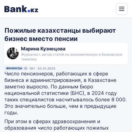
Powered
by
Пожилые казахстанцы выбирают
Translate
бизнес вместо пенсии
Марина Кузнецова
Журналист, автор статей на экономическую и банковскую
тематику
ФИНАНСЫ
591
30.01.2025
Число пенсионеров, работающих в сфере
бизнеса и администрирования, в Казахстане
заметно выросло. По данным Бюро
национальной статистики (БНС), в 2024 году
таких специалистов насчитывалось более 8 000.
Это значительно больше, чем в предыдущие
годы.
При этом в сферах здравоохранения и
образования число работающих пожилых