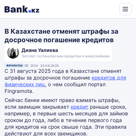
Powered
by
В Казахстане отменят штрафы за
Translate
досрочное погашение кредитов
Диана Уалиева
Эксперт по банковским кредитам и микрозаймам
ФИНАНСЫ
2514
25.08.2025
С 31 августа 2025 года в Казахстане отменят
штрафы за досрочное погашение
кредитов для
физических лиц
, о чем сообщил портал
Fingramota.
Сейчас банки имеют право взимать штрафы,
если заемщик закрывает
кредит
раньше срока,
например, в первые шесть месяцев для займов
сроком до года, либо в течение первого года
для кредитов на срок свыше года. Эти правила
действуют для всех заемщиков.