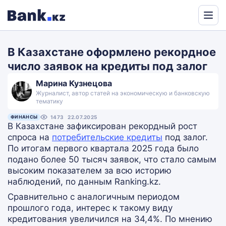
Powered
by
В Казахстане оформлено рекордное
Translate
число заявок на кредиты под залог
Марина Кузнецова
Журналист, автор статей на экономическую и банковскую
тематику
ФИНАНСЫ
1473
22.07.2025
В Казахстане зафиксирован рекордный рост
спроса на
потребительские кредиты
под залог.
По итогам первого квартала 2025 года было
подано более 50 тысяч заявок, что стало самым
высоким показателем за всю историю
наблюдений, по данным Ranking.kz.
Сравнительно с аналогичным периодом
прошлого года, интерес к такому виду
кредитования увеличился на 34,4%. По мнению