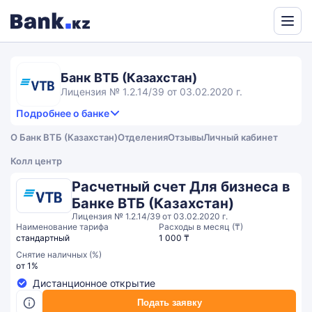
Powered
by
Translate
Банк ВТБ (Казахстан)
Лицензия № 1.2.14/39 от 03.02.2020 г.
Подробнее о банке
3,7
4.0
Продукты и услуги
3.7
О Банк ВТБ (Казахстан)
Отделения
Отзывы
Личный кабинет
rating
3.4
Сервис
Общий рейтинг
Колл центр
Расчетный счет Для бизнеса в
Банке ВТБ (Казахстан)
Лицензия № 1.2.14/39 от 03.02.2020 г.
Наименование тарифа
Расходы в месяц (₸)
стандартный
1 000 ₸
Снятие наличных (%)
от 1%
Дистанционное открытие
Подать заявку