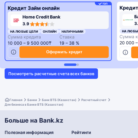
ТОП
Кредит
Кредит Займ онлайн
Б
Home Credit Bank
3,3
3,9
3
3.9
rating
rating
НА ЛЮБЫ
НА ЛЮБЫЕ ЦЕЛИ
ОНЛАЙН
НАЛИЧНЫМИ
Сумма к
Сумма кредита
Ставка
20 000 
10 000 – 9 500 000₸
19 – 38 %
Оформить кредит
Посмотреть расчетные счета всех банков
Главная
Банки
Банк ВТБ (Казахстан)
Расчетный счет
Для бизнеса в Банке ВТБ (Казахстан)
Больше на Bank.kz
Полезная информация
Рейтинги