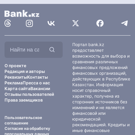
Найти
Портал bank.kz
на
предоставляет
сайте:
возможность для выбора и
сравнения различных
О проекте
финансовых предложений
Редакция и авторы
финансовых организаций,
Реквизиты
Контакты
действующих в Республике
Реклама
Пресса о нас
Казахстан. Информация
Карта сайта
Вакансии
носит справочный
Отзывы пользователей
характер, получена из
Права заемщиков
сторонних источников без
изменений и не является
финансовой или
Пользовательское
юридической
соглашение
рекомендацией. Кредиты и
Согласие на обработку
иные финансовые
персональных данных