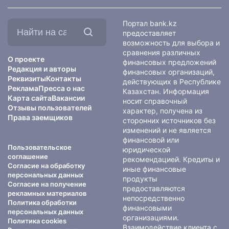
Найти
Портал bank.kz
на
предоставляет
сайте:
возможность для выбора и
сравнения различных
О проекте
финансовых предложений
Редакция и авторы
финансовых организаций,
Реквизиты
Контакты
действующих в Республике
Реклама
Пресса о нас
Казахстан. Информация
Карта сайта
Вакансии
носит справочный
Отзывы пользователей
характер, получена из
Права заемщиков
сторонних источников без
изменений и не является
финансовой или
Пользовательское
юридической
соглашение
рекомендацией. Кредиты и
Согласие на обработку
иные финансовые
персональных данных
продукты
Согласие на получение
предоставляются
рекламных материалов
непосредственно
Политика обработки
финансовыми
персональных данных
организациями.
Политика cookies
Взаимодействие клиента с