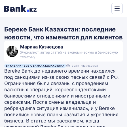
Powered
by
Береке Банк Казахстан: последние
Translate
новости, что изменится для клиентов
Марина Кузнецова
Журналист, автор статей на экономическую и банковскую
тематику
ВИКИБАНК - ВСЕ О БАНКАХ КАЗАХСТАНА
7232
15.04.2023
Bereke Bank до недавнего времени находился
под санкциями из-за своих тесных связей с РФ.
Ограничения были связаны с проведением
валютных операций, корреспондентскими
банковскими отношениями и иностранными
сервисами. После смены владельца и
ребрендинга ситуация изменилась, и у Bereke
появились новые планы развития и укрепления
бизнеса. В статье мы расскажем, когда