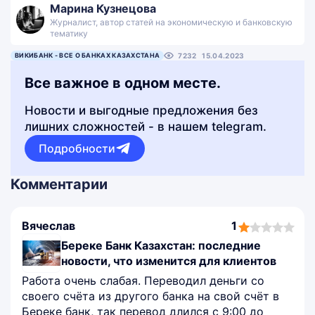
Марина Кузнецова
Журналист, автор статей на экономическую и банковскую
тематику
ВИКИБАНК - ВСЕ О БАНКАХ КАЗАХСТАНА
7232
15.04.2023
Все важное в одном месте.
Новости и выгодные предложения без
лишних сложностей - в нашем telegram.
Подробности
Комментарии
Вячеслав
1
1,0
rating
Береке Банк Казахстан: последние
новости, что изменится для клиентов
Работа очень слабая. Переводил деньги со
своего счёта из другого банка на свой счёт в
Береке банк, так перевод длился с 9:00 до