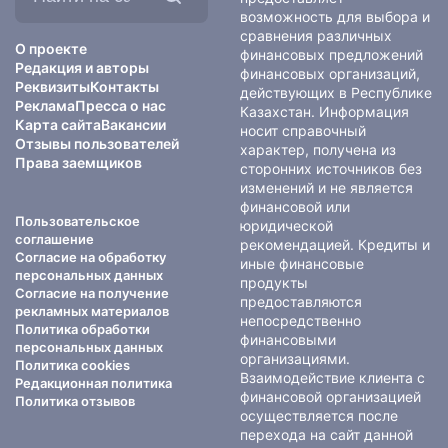
сайте:
возможность для выбора и
сравнения различных
О проекте
финансовых предложений
Редакция и авторы
финансовых организаций,
Реквизиты
Контакты
действующих в Республике
Реклама
Пресса о нас
Казахстан. Информация
Карта сайта
Вакансии
носит справочный
Отзывы пользователей
характер, получена из
Права заемщиков
сторонних источников без
изменений и не является
финансовой или
Пользовательское
юридической
соглашение
рекомендацией. Кредиты и
Согласие на обработку
иные финансовые
персональных данных
продукты
Согласие на получение
предоставляются
рекламных материалов
непосредственно
Политика обработки
финансовыми
персональных данных
организациями.
Политика cookies
Взаимодействие клиента с
Редакционная политика
финансовой организацией
Политика отзывов
осуществляется после
перехода на сайт данной