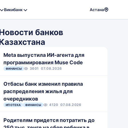
Викибанк
Астана
Powere
by
Новости банков
Translat
Казахстана
Meta выпустила ИИ-агента для
программирования Muse Code
3601
07.08.2026
ФИНАНСЫ
Отбасы банк изменил правила
распределения жилья для
очередников
4120
07.08.2026
ИПОТЕКА
ФИНАНСЫ
Родителям придется потратить до
250 тыс. тенге на сбор ребенка в