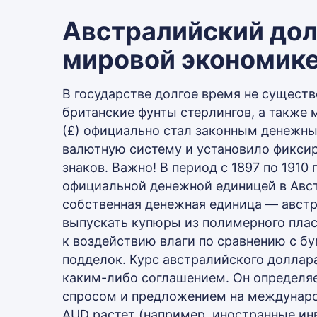
Австралийский долл
мировой экономик
В государстве долгое время не существ
британские фунты стерлингов, а также м
(£) официально стал законным денежны
валютную систему и установило фикси
знаков. Важно! В период с 1897 по 1910
официальной денежной единицей в Авст
собственная денежная единица — австр
выпускать купюры из полимерного плас
к воздействию влаги по сравнению с 
подделок. Курс австралийского доллар
каким-либо соглашением. Он определ
спросом и предложением на международ
AUD растет (например, иностранные ин