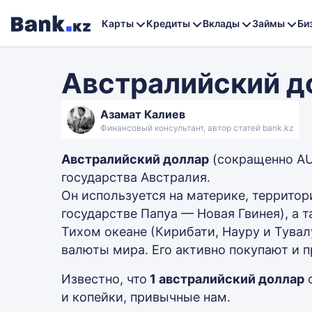
Карты
Кредиты
Вклады
Займы
Би
Австралийский д
Азамат Калиев
Финансовый консультант, автор статей bank.kz
Австралийский доллар
(сокращенно AU
государства Австралия.
Он используется на материке, территор
государстве Папуа — Новая Гвинея), а 
Тихом океане (Кирибати, Науру и Тувал
валюты мира. Его активно покупают и 
Известно, что
1 австралийский доллар
с
и копейки, привычные нам.