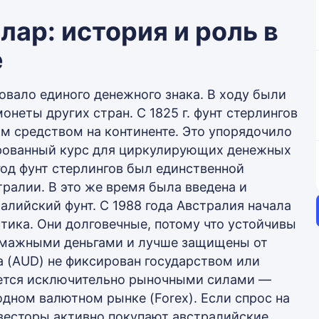
ар: история и роль в
е
овало единого денежного знака. В ходу были
онеты других стран. С 1825 г. фунт стерлингов
м средством на континенте. Это упорядочило
рованный курс для циркулирующих денежных
 год фунт стерлингов был единственной
ралии. В это же время была введена и
алийский фунт. С 1988 года Австралия начала
тика. Они долговечные, потому что устойчивы
бумажными деньгами и лучше защищены от
а (AUD) не фиксирован государством или
яется исключительно рыночными силами —
ном валютном рынке (Forex). Если спрос на
весторы активно покупают австралийские