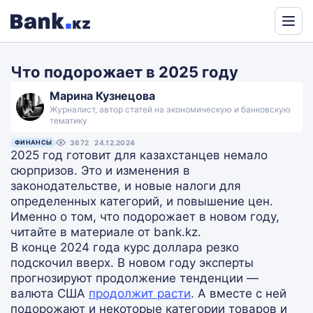
Powered
by
Что подорожает в 2025 году
Translate
Марина Кузнецова
Журналист, автор статей на экономическую и банковскую
тематику
ФИНАНСЫ
3672
24.12.2024
2025 год готовит для казахстанцев немало
сюрпризов. Это и изменения в
законодательстве, и новые налоги для
определенных категорий, и повышение цен.
Именно о том, что подорожает в новом году,
читайте в материале от bank.kz.
В конце 2024 года курс доллара резко
подскочил вверх. В новом году эксперты
прогнозируют продолжение тенденции —
валюта США
продолжит расти
. А вместе с ней
подорожают и некоторые категории товаров и