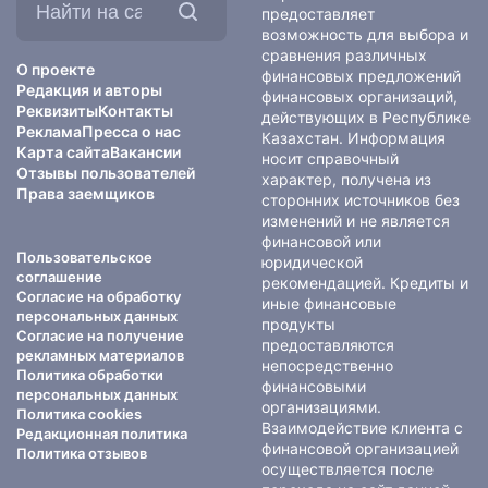
на
предоставляет
сайте:
возможность для выбора и
сравнения различных
О проекте
финансовых предложений
Редакция и авторы
финансовых организаций,
Реквизиты
Контакты
действующих в Республике
Реклама
Пресса о нас
Казахстан. Информация
Карта сайта
Вакансии
носит справочный
Отзывы пользователей
характер, получена из
Права заемщиков
сторонних источников без
изменений и не является
финансовой или
Пользовательское
юридической
соглашение
рекомендацией. Кредиты и
Согласие на обработку
иные финансовые
персональных данных
продукты
Согласие на получение
предоставляются
рекламных материалов
непосредственно
Политика обработки
финансовыми
персональных данных
организациями.
Политика cookies
Взаимодействие клиента с
Редакционная политика
финансовой организацией
Политика отзывов
осуществляется после