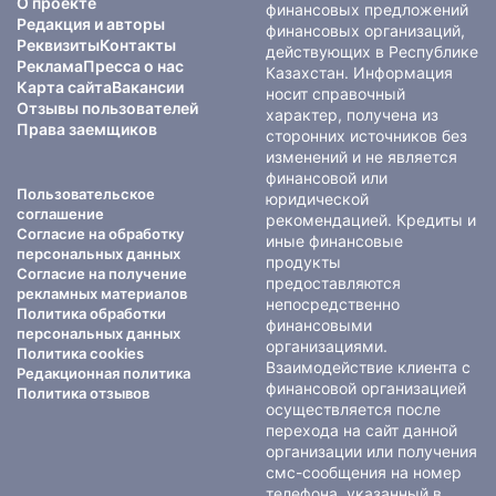
О проекте
финансовых предложений
Редакция и авторы
финансовых организаций,
Реквизиты
Контакты
действующих в Республике
Реклама
Пресса о нас
Казахстан. Информация
Карта сайта
Вакансии
носит справочный
Отзывы пользователей
характер, получена из
Права заемщиков
сторонних источников без
изменений и не является
финансовой или
Пользовательское
юридической
соглашение
рекомендацией. Кредиты и
Согласие на обработку
иные финансовые
персональных данных
продукты
Согласие на получение
предоставляются
рекламных материалов
непосредственно
Политика обработки
финансовыми
персональных данных
организациями.
Политика cookies
Взаимодействие клиента с
Редакционная политика
финансовой организацией
Политика отзывов
осуществляется после
перехода на сайт данной
организации или получения
смс-сообщения на номер
телефона, указанный в