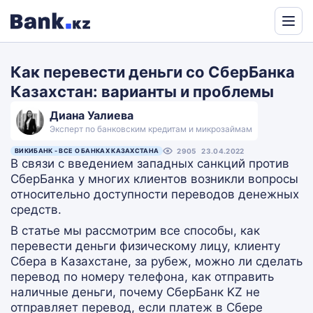
Powered
by
Как перевести деньги со СберБанка
Translate
Казахстан: варианты и проблемы
Диана Уалиева
Эксперт по банковским кредитам и микрозаймам
ВИКИБАНК - ВСЕ О БАНКАХ КАЗАХСТАНА
2905
23.04.2022
В связи с введением западных санкций против
СберБанка у многих клиентов возникли вопросы
относительно доступности переводов денежных
средств.
В статье мы рассмотрим все способы, как
перевести деньги физическому лицу, клиенту
Сбера в Казахстане, за рубеж, можно ли сделать
перевод по номеру телефона, как отправить
наличные деньги, почему СберБанк KZ не
отправляет перевод, если платеж в Сбере