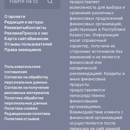
на
предоставляет
сайте:
возможность для выбора и
сравнения различных
О проекте
финансовых предложений
Редакция и авторы
финансовых организаций,
Реквизиты
Контакты
действующих в Республике
Реклама
Пресса о нас
Казахстан. Информация
Карта сайта
Вакансии
носит справочный
Отзывы пользователей
характер, получена из
Права заемщиков
сторонних источников без
изменений и не является
финансовой или
Пользовательское
юридической
соглашение
рекомендацией. Кредиты и
Согласие на обработку
иные финансовые
персональных данных
продукты
Согласие на получение
предоставляются
рекламных материалов
непосредственно
Политика обработки
финансовыми
персональных данных
организациями.
Политика cookies
Взаимодействие клиента с
Редакционная политика
финансовой организацией
Политика отзывов
осуществляется после
перехода на сайт данной