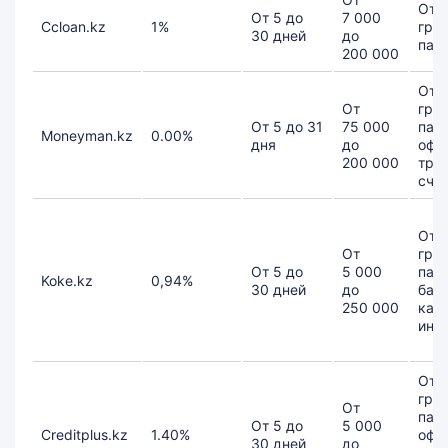
От 1
От 5 до
7 000
Ccloan.kz
1%
гра
30 дней
до
пасп
200 000
От 1
От
гра
От 5 до 31
75 000
пасп
Moneyman.kz
0.00%
дня
до
офи
200 000
тру
счет
От 2
От
гра
От 5 до
5 000
пасп
Koke.kz
0,94%
30 дней
до
бан
250 000
карт
инт
От 1
гра
От
пасп
От 5 до
5 000
Creditplus.kz
1.40%
офи
30 дней
до