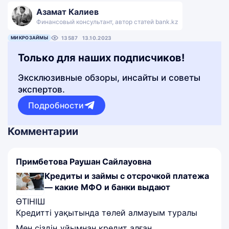
Азамат Калиев
Финансовый консультант, автор статей bank.kz
МИКРОЗАЙМЫ
13587
13.10.2023
Только для наших подписчиков!
Эксклюзивные обзоры, инсайты и советы
экспертов.
Подробности
Комментарии
Примбетова Раушан Сайлауовна
Кредиты и займы с отсрочкой платежа
— какие МФО и банки выдают
ӨТІНІШ
Кредитті уақытында төлей алмауым туралы
Мен сіздің ұйымнан кредит алған