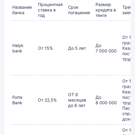
Процентная
Размер
Название
Срок
Требо
ставка в
кредита в
банка
погашения
заем
год
тенге
От 18 
гражд
Halyk
До
От 15%
До 5 лет
Казах
bank
7 000 000
посто
трудо
От 18 
гражд
Казах
ОТ 6
Forte
До
посто
От 22,5%
месяцев
Bank
8 000 000
трудо
до 6 лет
Паспо
справ
доход
От 18 