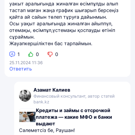
уакыт аралығында жиналған өсімпұлды алып
тастап маған жаңа ғрафик шығарып берсеңіз
қайта ай сайын төлеп тұруға дайынмын.
Осы уақыт аралығында жиналған айыппүл,
отемақы, өсімпұл,үстемақы қоспауды өтініп
сұраймын.
Жауапкершіліктен бас тарпаймын.
1
0
0
25.11.2024 11:36
Ответить
Азамат Калиев
Финансовый консультант, автор статей
bank.kz
Кредиты и займы с отсрочкой
платежа — какие МФО и банки
выдают
Сәлеметсіз бе, Раушан!