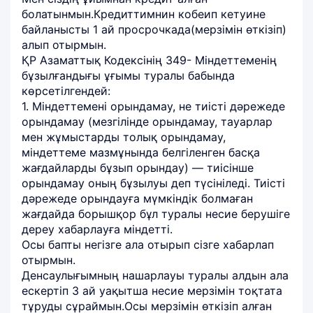
болатынмын.Кредиттимнин кобеип кетуине
байланысты 1 ай просрочкада(мерзімін өткізіп)
алып отырмын.
ҚР Азаматтық Кодексінің 349- Мiндеттеменiң
бұзылғандығы ұғымы туралы бабында
көрсетілгендей:
1. Мiндеттеменi орындамау, не тиiстi дәрежеде
орындамау (мезгiлiнде орындамау, тауарлар
мен жұмыстарды толық орындамау,
мiндеттеме мазмұнында белгiленген басқа
жағдайларды бұзып орындау) — тиiсiнше
орындамау оның бұзылуы деп түсiнiледi. Тиiстi
дәрежеде орындауға мүмкiндiк болмаған
жағдайда борышқор бұл туралы несие берушiге
дереу хабарлауға мiндеттi.
Осы бапты негізге ала отырып сізге хабарлап
отырмын.
Денсаулығымның нашарлауы туралы алдын ала
ескертіп 3 ай уақытша несие мерзімін тоқтата
тұруды сұраймын.Осы мерзімін өткізіп алған