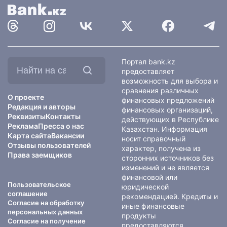
Найти
Портал bank.kz
на
предоставляет
сайте:
возможность для выбора и
сравнения различных
О проекте
финансовых предложений
Редакция и авторы
финансовых организаций,
Реквизиты
Контакты
действующих в Республике
Реклама
Пресса о нас
Казахстан. Информация
Карта сайта
Вакансии
носит справочный
Отзывы пользователей
характер, получена из
Права заемщиков
сторонних источников без
изменений и не является
финансовой или
Пользовательское
юридической
соглашение
рекомендацией. Кредиты и
Согласие на обработку
иные финансовые
персональных данных
продукты
Согласие на получение
предоставляются