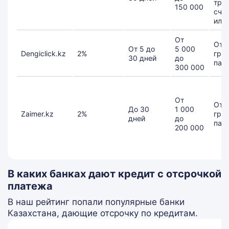
тру
150 000
счет
или
От
От 1
От 5 до
5 000
Dengiclick.kz
2%
гра
30 дней
до
пас
300 000
От
От 2
До 30
1 000
Zaimer.kz
2%
гра
дней
до
пасп
200 000
В каких банках дают кредит с отсрочкой
платежа
В наш рейтинг попали популярные банки
Казахстана, дающие отсрочку по кредитам.