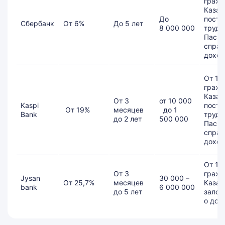
гражд
Казах
До
посто
Сбербанк
От 6%
До 5 лет
8 000 000
трудо
Паспо
справ
доход
От 18 
гражд
Казах
От 3
от 10 000
Kaspi
посто
От 19%
месяцев
до 1
Bank
трудо
до 2 лет
500 000
Паспо
справ
доход
От 18 
От 3
гражд
Jysan
30 000 –
От 25,7%
месяцев
Казах
bank
6 000 000
до 5 лет
залог
о дох