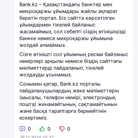
Bank.kz – Қазақстандағы банктер мен
микроқаржы ұйымдары жайлы ақпарат
беретін портал. Біз сайтта көрсетілген
ұйымдармен тікелей байланыс
жасамаймыз, сол себепті сіздің өтінішіңізді
банкке немесе микроқаржы ұйымына
жолдай алмаймыз.
Сізге өтінішті сол ұйымның ресми байланыс
нөмірлері арқылы немесе біздің сайттағы
мәліметтерді пайдаланып, тікелей
жолдауды ұсынамыз.
Сонымен қатар, Bank.kz порталы
пайдаланушылардың жеке мәліметтерін
(мысалы, телефон нөмірі, электрондық
пошта) жинамайтынын, сақтамайтынын
және басқа тараптарға бермейтінін
ескертеміз.
0
0
0
26.11.2024 15:37