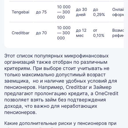
10 000
до 30
до
Онлайн
Tengebai
до 75
— 300
дней
0,29%
оформл
000
10 000
до 12
от
Возмож
Creditbar
до 70
— 300
мес
0,10%
рефина
000
Этот список популярных микрофинансовых
организаций также отобран по различным
критериям. При выборе стоит учитывать не
только максимально допустимый возраст
заемщика, но и наличие удобных условий для
пенсионеров. Например, Creditbar и Займер
предлагают пролонгацию кредита, а OneCredit
позволяет взять займ без подтверждения
дохода, что важно для неработающих
пенсионеров.
Какие дополнительные риски у пенсионеров при