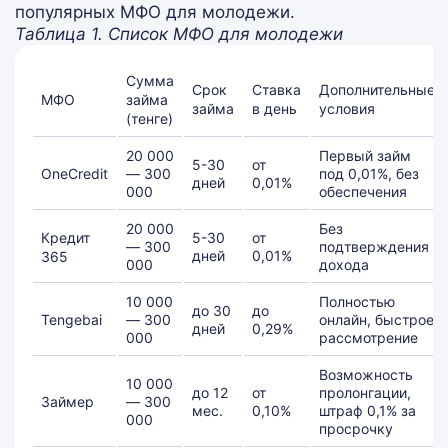
популярных МФО для молодежи.
Таблица 1. Список МФО для молодежи
Сумма
Срок
Ставка
Дополнительные
МФО
займа
займа
в день
условия
(тенге)
20 000
Первый займ
5-30
от
OneCredit
— 300
под 0,01%, без
дней
0,01%
000
обеспечения
20 000
Без
Кредит
5-30
от
— 300
подтверждения
дней
0,01%
365
000
дохода
10 000
Полностью
до 30
до
Tengebai
— 300
онлайн, быстрое
дней
0,29%
000
рассмотрение
Возможность
10 000
до 12
от
пролонгации,
Займер
— 300
мес.
0,10%
штраф 0,1% за
000
просрочку