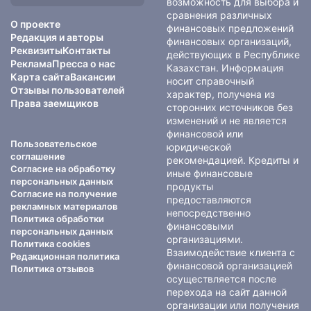
возможность для выбора и
сравнения различных
О проекте
финансовых предложений
Редакция и авторы
финансовых организаций,
Реквизиты
Контакты
действующих в Республике
Реклама
Пресса о нас
Казахстан. Информация
Карта сайта
Вакансии
носит справочный
Отзывы пользователей
характер, получена из
Права заемщиков
сторонних источников без
изменений и не является
финансовой или
Пользовательское
юридической
соглашение
рекомендацией. Кредиты и
Согласие на обработку
иные финансовые
персональных данных
продукты
Согласие на получение
предоставляются
рекламных материалов
непосредственно
Политика обработки
финансовыми
персональных данных
организациями.
Политика cookies
Взаимодействие клиента с
Редакционная политика
финансовой организацией
Политика отзывов
осуществляется после
перехода на сайт данной
организации или получения