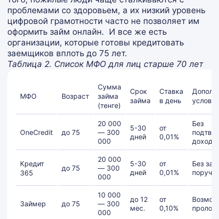
проблемами со здоровьем, а их низкий уровень
цифровой грамотности часто не позволяет им
оформить займ онлайн.
И все же есть
организации, которые готовы кредитовать
заемщиков вплоть до 75 лет.
Таблица 2. Список МФО для лиц старше 70 лет
Сумма
Срок
Ставка
Дополн
МФО
Возраст
займа
займа
в день
услови
(тенге)
20 000
Без
5-30
от
OneCredit
до 75
— 300
подтве
дней
0,01%
000
дохода
20 000
Кредит
5-30
от
Без зал
до 75
— 300
дней
0,01%
поручи
365
000
10 000
до 12
от
Возмож
Займер
до 75
— 300
мес.
0,10%
пролон
000