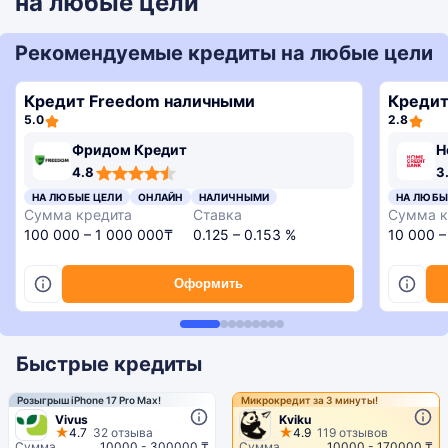
на любые цели
Рекомендуемые кредиты на любые цели
Кредит Freedom наличными
Кредит
5.0
2.8
3,4
3,5
Фридом Кредит
H
rating
rating
4,8
3,9
3,7
3,4
3,7
3,5
3,9
4.8
3
rating
rating
rating
rating
rating
rating
rating
НА ЛЮБЫЕ ЦЕЛИ
ОНЛАЙН
НАЛИЧНЫМИ
НА ЛЮБЫ
Сумма кредита
Ставка
Сумма к
100 000 – 1 000 000₸
0.125 – 0.153 %
10 000 –
Оформить
Быстрые кредиты
Розыгрыш iPhone 17 Pro Max!
Микрокредит за 3 минуты!
Vivus
Kviku
4.7
32 отзыва
4.9
119 отзывов
Сумма
10000 - 300000 ₸
Сумма
10000 - 170000 ₸