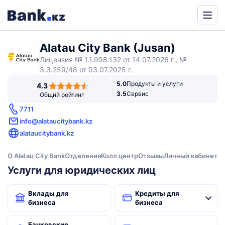
Powered
by
Alatau City Bank (Jusan)
Translate
Лицензия № 1.1.998.132 от 14.07.2026 г., №
3.3.259/48 от 03.07.2025 г.
4,3
5.0
Продукты и услуги
4.3
rating
3.5
Сервис
Общий рейтинг
7711
info@alataucitybank.kz
alataucitybank.kz
О Alatau City Bank
Отделения
Колл центр
Отзывы
Личный кабинет
Услуги для юридических лиц
Вклады для
Кредиты для
бизнеса
бизнеса
Банковские