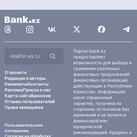
Найти
Портал bank.kz
на
предоставляет
сайте:
возможность для выбора и
сравнения различных
О проекте
финансовых предложений
Редакция и авторы
финансовых организаций,
Реквизиты
Контакты
действующих в Республике
Реклама
Пресса о нас
Казахстан. Информация
Карта сайта
Вакансии
носит справочный
Отзывы пользователей
характер, получена из
Права заемщиков
сторонних источников без
изменений и не является
финансовой или
Пользовательское
юридической
соглашение
рекомендацией. Кредиты и
Согласие на обработку