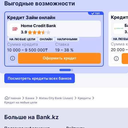
Выгодные возможности
ТОП
Кредит
Кредит Займ онлайн
Б
Home Credit Bank
3,3
3,9
3
3.9
rating
rating
НА ЛЮБЫ
НА ЛЮБЫЕ ЦЕЛИ
ОНЛАЙН
НАЛИЧНЫМИ
Сумма к
Сумма кредита
Ставка
20 000 
10 000 – 9 500 000₸
19 – 38 %
Оформить кредит
Посмотреть кредиты всех банков
Главная
Банки
Alatau City Bank (Jusan)
Кредиты
Кредит на любые цели
Больше на Bank.kz