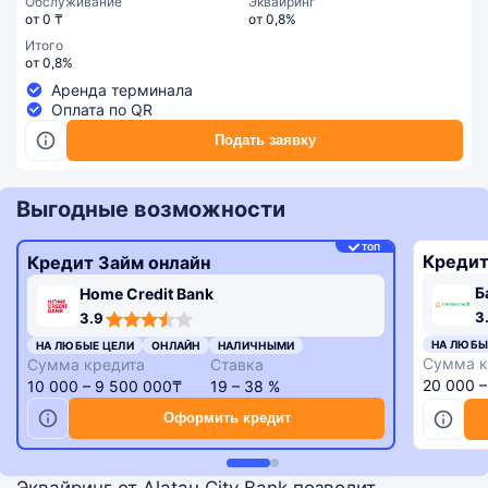
Обслуживание
Эквайринг
от 0 ₸
от 0,8%
Итого
от 0,8%
Аренда терминала
Оплата по QR
Подать заявку
Выгодные возможности
ТОП
Кредит
Кредит Займ онлайн
Б
Home Credit Bank
3,3
3,9
3
3.9
rating
rating
НА ЛЮБЫ
НА ЛЮБЫЕ ЦЕЛИ
ОНЛАЙН
НАЛИЧНЫМИ
Сумма к
Сумма кредита
Ставка
20 000 
10 000 – 9 500 000₸
19 – 38 %
Оформить кредит