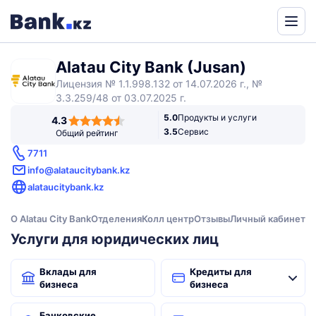
Powered
by
Alatau City Bank (Jusan)
Translate
Лицензия № 1.1.998.132 от 14.07.2026 г., №
3.3.259/48 от 03.07.2025 г.
4,3
5.0
Продукты и услуги
4.3
rating
3.5
Сервис
Общий рейтинг
7711
info@alataucitybank.kz
alataucitybank.kz
О Alatau City Bank
Отделения
Колл центр
Отзывы
Личный кабинет
Услуги для юридических лиц
Вклады для
Кредиты для
бизнеса
бизнеса
Банковские