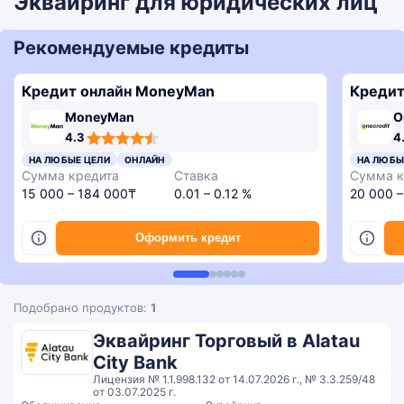
Эквайринг для юридических лиц
Рекомендуемые кредиты
Кредит онлайн MoneyMan
Кредит
MoneyMan
O
4,3
4,6
4,3
3,4
4.3
4
rating
rating
rating
rating
4,8
НА ЛЮБЫЕ ЦЕЛИ
ОНЛАЙН
НА ЛЮБЫ
rating
Сумма кредита
Ставка
Сумма к
15 000 – 184 000₸
0.01 – 0.12 %
20 000 
Оформить кредит
Подобрано продуктов:
1
Эквайринг Торговый в Alatau
City Bank
Лицензия № 1.1.998.132 от 14.07.2026 г., № 3.3.259/48
от 03.07.2025 г.