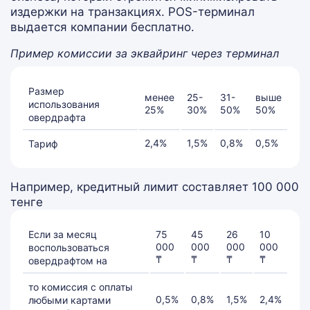
издержки на транзакциях. POS-терминал
выдается компании бесплатно.
Пример комиссии за эквайринг через терминал
Размер
менее
25-
31-
выше
использования
25%
30%
50%
50%
овердрафта
2,4%
1,5%
0,8%
0,5%
Тариф
Например, кредитный лимит составляет 100 000
тенге
Если за месяц
75
45
26
10
000
000
000
000
воспользоваться
₸
₸
₸
₸
овердрафтом на
то комиссия с оплаты
0,5%
0,8%
1,5%
2,4%
любыми картами