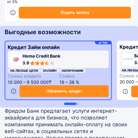
от 3%
Подать заявку
Выгодные возможности
ТОП
Кредит
Кредит Займ онлайн
Б
Home Credit Bank
3,3
3,9
3
3.9
rating
rating
НА ЛЮБЫ
НА ЛЮБЫЕ ЦЕЛИ
ОНЛАЙН
НАЛИЧНЫМИ
Сумма к
Сумма кредита
Ставка
20 000 
10 000 – 9 500 000₸
19 – 38 %
Оформить кредит
Фридом Банк предлагает услуги интернет-
эквайринга для бизнеса, что позволяет
компаниям принимать онлайн-оплату на своих
веб-сайтах, в социальных сетях и