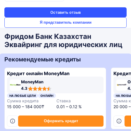
Оставить отзыв
Я представитель компании
Фридом Банк Казахстан
Эквайринг для юридических лиц
Рекомендуемые кредиты
Кредит онлайн MoneyMan
Кредит
MoneyMan
O
4,3
4,6
4,3
3,4
4.3
4
rating
rating
rating
rating
4,8
НА ЛЮБЫЕ ЦЕЛИ
ОНЛАЙН
НА ЛЮБЫ
rating
Сумма кредита
Ставка
Сумма к
15 000 – 184 000₸
0.01 – 0.12 %
20 000 
Оформить кредит