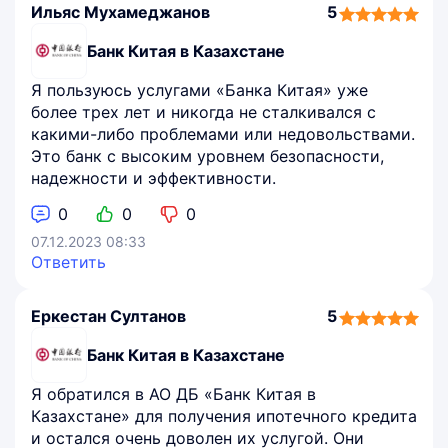
Ильяс Мухамеджанов
5
5,0
rating
Банк Китая в Казахстане
Я пользуюсь услугами «Банка Китая» уже
более трех лет и никогда не сталкивался с
какими-либо проблемами или недовольствами.
Это банк с высоким уровнем безопасности,
надежности и эффективности.
0
0
0
07.12.2023 08:33
Ответить
Еркестан Султанов
5
5,0
rating
Банк Китая в Казахстане
Я обратился в АО ДБ «Банк Китая в
Казахстане» для получения ипотечного кредита
и остался очень доволен их услугой. Они