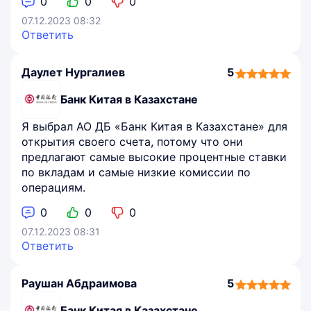
0
0
0
07.12.2023 08:32
Ответить
Даулет Нургалиев
5
5,0
rating
Банк Китая в Казахстане
Я выбрал АО ДБ «Банк Китая в Казахстане» для
открытия своего счета, потому что они
предлагают самые высокие процентные ставки
по вкладам и самые низкие комиссии по
операциям.
0
0
0
07.12.2023 08:31
Ответить
Раушан Абдраимова
5
5,0
rating
Банк Китая в Казахстане