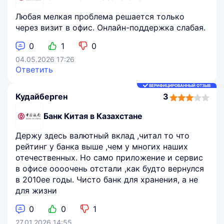
Любая мелкая проблема решается только
через визит в офис. Онлайн-поддержка слабая.
0
1
0
04.05.2026 17:26
Ответить
ВЕРИФИЦИРОВАННЫЙ ОТЗЫВ
Кудайберген
3
3,0
rating
Банк Китая в Казахстане
Держу здесь валютный вклад ,читал то что
рейтинг у банка выше ,чем у многих наших
отечественных. Но само приложение и сервис
в офисе оооочень отстали ,как будто вернулся
в 2010ее годы. Чисто банк для хранения, а не
для жизни
0
0
1
27.01.2026 14:55