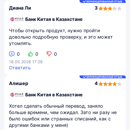
ВЕРИФИЦИРОВАННЫЙ ОТЗЫВ
Диана Ли
3
3,0
rating
Банк Китая в Казахстане
Чтобы открыть продукт, нужно пройти
довольно подробную проверку, и это может
утомлять.
0
0
0
18.05.2026 17:29
Ответить
ВЕРИФИЦИРОВАННЫЙ ОТЗЫВ
Алишер
4
4,0
rating
Банк Китая в Казахстане
Хотел сделать обычный перевод, заняло
больше времени, чем ожидал. Зато ни разу не
было ошибок или странных списаний, как с
другими банками у меня)