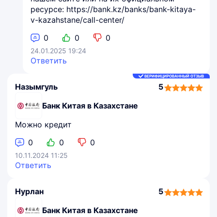
ресурсе: https://bank.kz/banks/bank-kitaya-
v-kazahstane/call-center/
0
0
0
24.01.2025 19:24
Ответить
ВЕРИФИЦИРОВАННЫЙ ОТЗЫВ
Назымгуль
5
5,0
rating
Банк Китая в Казахстане
Можно кредит
0
0
0
10.11.2024 11:25
Ответить
Нурлан
5
5,0
rating
Банк Китая в Казахстане