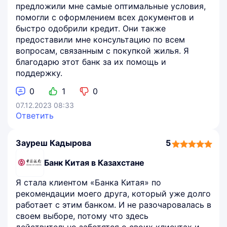
предложили мне самые оптимальные условия,
помогли с оформлением всех документов и
быстро одобрили кредит. Они также
предоставили мне консультацию по всем
вопросам, связанным с покупкой жилья. Я
благодарю этот банк за их помощь и
поддержку.
0
1
0
07.12.2023 08:33
Ответить
Зауреш Кадырова
5
5,0
rating
Банк Китая в Казахстане
Я стала клиентом «Банка Китая» по
рекомендации моего друга, который уже долго
работает с этим банком. И не разочаровалась в
своем выборе, потому что здесь
действительно заботятся о своих клиентах и