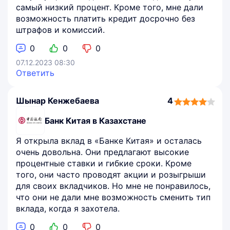
самый низкий процент. Кроме того, мне дали
возможность платить кредит досрочно без
штрафов и комиссий.
0
0
0
07.12.2023 08:30
Ответить
Шынар Кенжебаева
4
4,0
rating
Банк Китая в Казахстане
Я открыла вклад в «Банке Китая» и осталась
очень довольна. Они предлагают высокие
процентные ставки и гибкие сроки. Кроме
того, они часто проводят акции и розыгрыши
для своих вкладчиков. Но мне не понравилось,
что они не дали мне возможность сменить тип
вклада, когда я захотела.
0
0
0