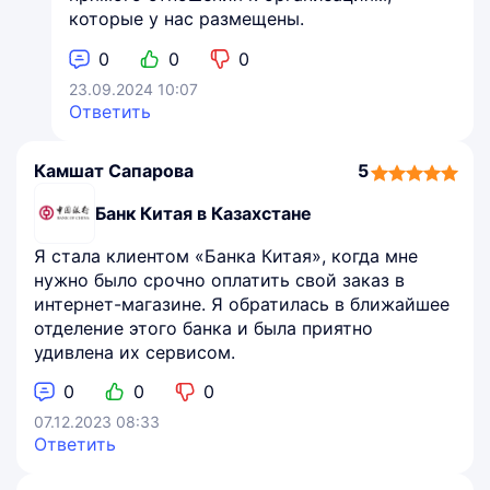
которые у нас размещены.
0
0
0
23.09.2024 10:07
Ответить
Камшат Сапарова
5
5,0
rating
Банк Китая в Казахстане
Я стала клиентом «Банка Китая», когда мне
нужно было срочно оплатить свой заказ в
интернет-магазине. Я обратилась в ближайшее
отделение этого банка и была приятно
удивлена их сервисом.
0
0
0
07.12.2023 08:33
Ответить