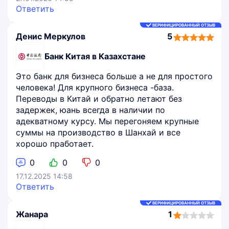
Ответить
ВЕРИФИЦИРОВАННЫЙ ОТЗЫВ
Денис Меркулов
5
5,0
rating
Банк Китая в Казахстане
Это банк для бизнеса больше а не для простого
человека! Для крупного бизнеса -база.
Переводы в Китай и обратно летают без
задержек, юань всегда в наличии по
адекватному курсу. Мы перегоняем крупные
суммы на производство в Шанхай и все
хорошо пработает.
0
0
0
17.12.2025 14:58
Ответить
ВЕРИФИЦИРОВАННЫЙ ОТЗЫВ
Жанара
1
1,0
rating