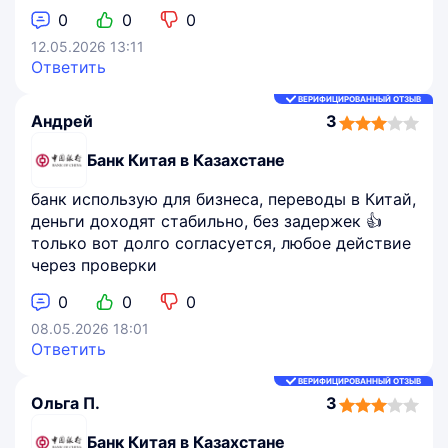
0
0
0
12.05.2026 13:11
Ответить
ВЕРИФИЦИРОВАННЫЙ ОТЗЫВ
Андрей
3
3,0
rating
Банк Китая в Казахстане
банк использую для бизнеса, переводы в Китай,
деньги доходят стабильно, без задержек 👍
только вот долго согласуется, любое действие
через проверки
0
0
0
08.05.2026 18:01
Ответить
ВЕРИФИЦИРОВАННЫЙ ОТЗЫВ
Ольга П.
3
3,0
rating
Банк Китая в Казахстане