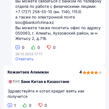
Вы можете связаться с банком по телефону
отдела по работе с физическими лицами:
+7 (727) 258-55-10 (вн. 1140, 1153)
а также по электронной почте
boc@bankofchina.kz
Вы можете также посетить офис по адресу
050063, г. Алматы, Ауэзовский район, м-н
Жетысу 2, д.71Б
0
0
0
26.10.2023 17:17
Ответить
Кожантаев Алимжан
4
4,0
rating
Банк Китая в Казахстане
Здравствуйте я хотел кредит взять как
получится
1
0
0