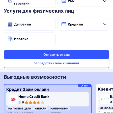
РКО
гарантии
Услуги для физических лиц
Депозиты
Кредиты
Ипотека
Оставить отзыв
Я представитель компании
Выгодные возможности
ТОП
Кредит
Кредит Займ онлайн
Б
Home Credit Bank
3,3
3,9
3
3.9
rating
rating
НА ЛЮБЫ
НА ЛЮБЫЕ ЦЕЛИ
ОНЛАЙН
НАЛИЧНЫМИ
Сумма к
Сумма кредита
Ставка