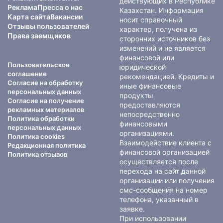
действующих в Республике
Реклама
Пресса о нас
Казахстан. Информация
Карта сайта
Вакансии
носит справочный
Отзывы пользователей
характер, получена из
Права заемщиков
сторонних источников без
изменений и не является
финансовой или
Пользовательское
юридической
соглашение
рекомендацией. Кредиты и
Согласие на обработку
иные финансовые
персональных данных
продукты
Согласие на получение
предоставляются
рекламных материалов
непосредственно
Политика обработки
финансовыми
персональных данных
организациями.
Политика cookies
Взаимодействие клиента с
Редакционная политика
финансовой организацией
Политика отзывов
осуществляется после
перехода на сайт данной
организации или получения
смс-сообщения на номер
телефона, указанный в
заявке.
При использовании