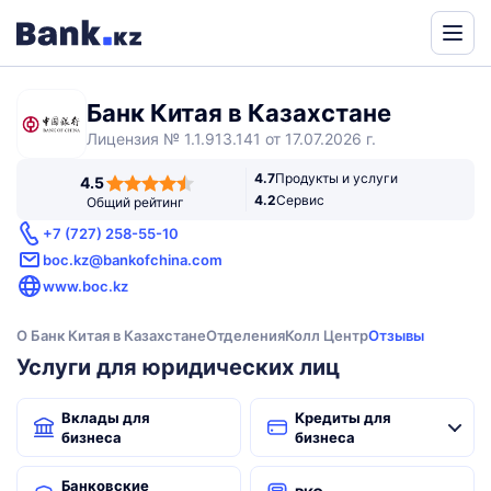
Powered
by
Банк Китая в Казахстане
Translate
Лицензия № 1.1.913.141 от 17.07.2026 г.
4,5
4.7
Продукты и услуги
4.5
rating
4.2
Сервис
Общий рейтинг
+7 (727) 258-55-10
boc.kz@bankofchina.com
www.boc.kz
О Банк Китая в Казахстане
Отделения
Колл Центр
Отзывы
Услуги для юридических лиц
Вклады для
Кредиты для
бизнеса
бизнеса
Банковские