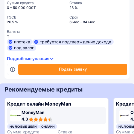
Сумма кредита
Ставка
0 – 50 000 000₸
23 %
ГЭСВ
Срок
26.5 %
6 мес – 84 мес
Валюта
₸
ипотека
требуется подтверждение дохода
под залог
Подробные условия
Подать заявку
Рекомендуемые кредиты
Кредит онлайн MoneyMan
Кредит
MoneyMan
O
4,3
4,6
4,3
3,4
4.3
4
rating
rating
rating
rating
4,8
НА ЛЮБЫЕ ЦЕЛИ
ОНЛАЙН
НА ЛЮБЫ
rating
Сумма кредита
Ставка
Сумма к