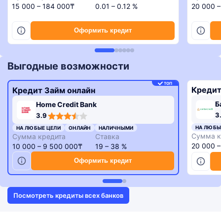
15 000 – 184 000₸
0.01 – 0.12 %
20 000 
Оформить кредит
Выгодные возможности
ТОП
Кредит
Кредит Займ онлайн
Б
Home Credit Bank
3,3
3,9
3
3.9
rating
rating
НА ЛЮБЫ
НА ЛЮБЫЕ ЦЕЛИ
ОНЛАЙН
НАЛИЧНЫМИ
Сумма к
Сумма кредита
Ставка
20 000 
10 000 – 9 500 000₸
19 – 38 %
Оформить кредит
Посмотреть кредиты всех банков