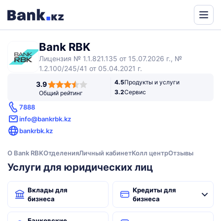
Powered
by
Bank RBK
Translate
Лицензия № 1.1.821.135 от 15.07.2026 г., №
1.2.100/245/41 от 05.04.2021 г.
3,9
4.5
Продукты и услуги
3.9
rating
3.2
Сервис
Общий рейтинг
7888
info@bankrbk.kz
bankrbk.kz
О Bank RBK
Отделения
Личный кабинет
Колл центр
Отзывы
Услуги для юридических лиц
Вклады для
Кредиты для
бизнеса
бизнеса
Банковские