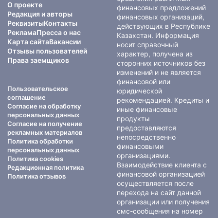
О проекте
финансовых предложений
Редакция и авторы
финансовых организаций,
Реквизиты
Контакты
действующих в Республике
Реклама
Пресса о нас
Казахстан. Информация
Карта сайта
Вакансии
носит справочный
Отзывы пользователей
характер, получена из
Права заемщиков
сторонних источников без
изменений и не является
финансовой или
Пользовательское
юридической
соглашение
рекомендацией. Кредиты и
Согласие на обработку
иные финансовые
персональных данных
продукты
Согласие на получение
предоставляются
рекламных материалов
непосредственно
Политика обработки
финансовыми
персональных данных
организациями.
Политика cookies
Взаимодействие клиента с
Редакционная политика
финансовой организацией
Политика отзывов
осуществляется после
перехода на сайт данной
организации или получения
смс-сообщения на номер