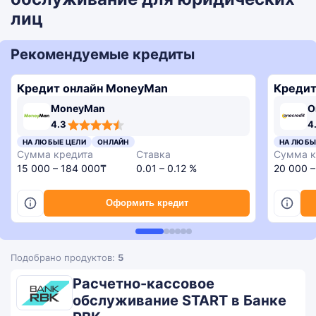
лиц
Рекомендуемые кредиты
Кредит онлайн MoneyMan
Кредит
MoneyMan
O
4,3
4,6
4,3
3,4
4.3
4
rating
rating
rating
rating
4,8
НА ЛЮБЫЕ ЦЕЛИ
ОНЛАЙН
НА ЛЮБЫ
rating
Сумма кредита
Ставка
Сумма к
15 000 – 184 000₸
0.01 – 0.12 %
20 000 
Оформить кредит
Подобрано продуктов:
5
Расчетно-кассовое
обслуживание START в Банке