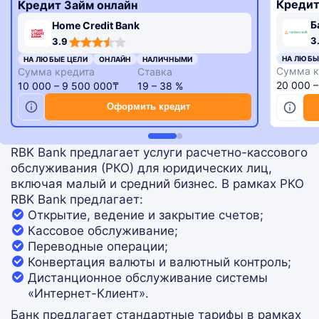
Кредит
Кредит Займ онлайн
Б
Home Credit Bank
3,3
3,9
3
3.9
rating
rating
НА ЛЮБЫ
НА ЛЮБЫЕ ЦЕЛИ
ОНЛАЙН
НАЛИЧНЫМИ
Сумма к
Сумма кредита
Ставка
20 000 
10 000 – 9 500 000₸
19 – 38 %
Оформить кредит
RBK Bank предлагает услуги расчетно-кассового
обслуживания (РКО) для юридических лиц,
включая малый и средний бизнес. В рамках РКО
RBK Bank предлагает:
Открытие, ведение и закрытие счетов;
Кассовое обслуживание;
Переводные операции;
Конвертация валюты и валютный контроль;
Дистанционное обслуживание системы
«Интернет-Клиент».
Банк предлагает стандартные тарифы в рамках