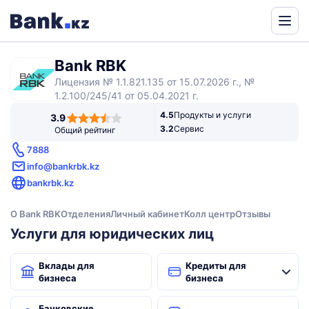
Powered
by
Bank RBK
Translate
Лицензия № 1.1.821.135 от 15.07.2026 г., №
1.2.100/245/41 от 05.04.2021 г.
3,9
4.5
Продукты и услуги
3.9
rating
3.2
Сервис
Общий рейтинг
7888
info@bankrbk.kz
bankrbk.kz
О Bank RBK
Отделения
Личный кабинет
Колл центр
Отзывы
Услуги для юридических лиц
Вклады для
Кредиты для
бизнеса
бизнеса
Банковские