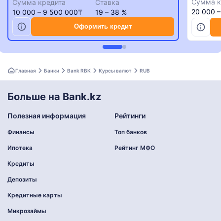
Сумма к
Сумма кредита
Ставка
20 000 
10 000 – 9 500 000₸
19 – 38 %
Оформить кредит
Главная
Банки
Bank RBK
Курсы валют
RUB
Больше на Bank.kz
Полезная информация
Рейтинги
Финансы
Топ банков
Ипотека
Рейтинг МФО
Кредиты
Депозиты
Кредитные карты
Микрозаймы