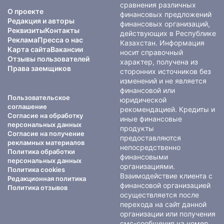
сравнения различных
О проекте
финансовых предложений
Редакция и авторы
финансовых организаций,
Реквизиты
Контакты
действующих в Республике
Реклама
Пресса о нас
Казахстан. Информация
Карта сайта
Вакансии
носит справочный
Отзывы пользователей
характер, получена из
Права заемщиков
сторонних источников без
изменений и не является
финансовой или
Пользовательское
юридической
соглашение
рекомендацией. Кредиты и
Согласие на обработку
иные финансовые
персональных данных
продукты
Согласие на получение
предоставляются
рекламных материалов
непосредственно
Политика обработки
финансовыми
персональных данных
организациями.
Политика cookies
Взаимодействие клиента с
Редакционная политика
финансовой организацией
Политика отзывов
осуществляется после
перехода на сайт данной
организации или получения
смс-сообщения на номер