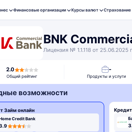
знес
Финансовые организации
Курсы валют
Страхование
BNK Commercia
Лицензия № 1.1.118 от 25.06.2025 
-
2.0
Общий рейтинг
Продукты и услуги
дные возможности
Кредит
т Займ онлайн
Б
Home Credit Bank
3
3.9