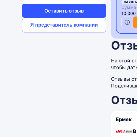
НА ЛЮБ
Сумма 
Оставить отзыв
10 000
Я представитель компании
Отз
На этой с
чтобы дат
Отзывы от
Поделивши
Отз
Ермек
B