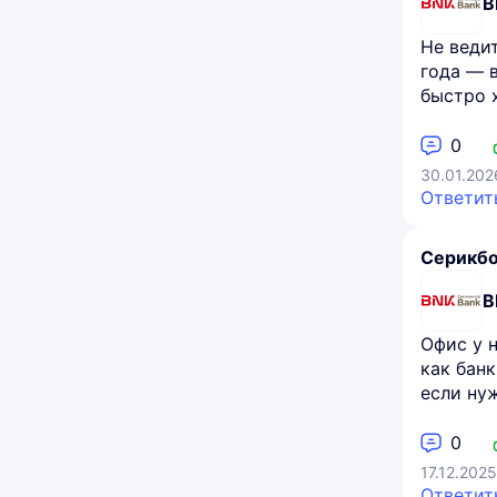
B
Не веди
года — 
быстро 
0
30.01.202
Ответит
Серикб
B
Офис у 
как бан
если нуж
0
17.12.202
Ответит