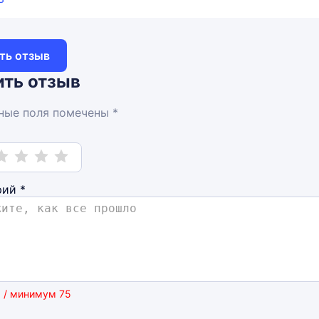
ть отзыв
ть отзыв
ные поля помечены *
рий
*
 / минимум 75