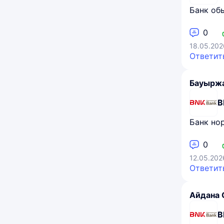
Банк об
0
18.05.202
Ответит
Бауырж
B
Банк но
0
12.05.202
Ответит
Айдана 
B