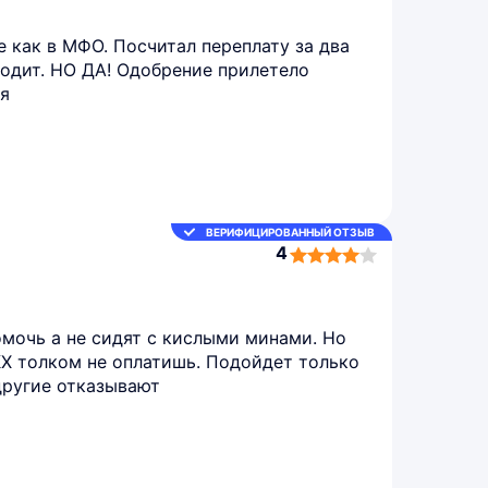
е как в МФО. Посчитал переплату за два
одит. НО ДА! Одобрение прилетело
ия
ВЕРИФИЦИРОВАННЫЙ ОТЗЫВ
4
4,0
rating
мочь а не сидят с кислыми минами. Но
КХ толком не оплатишь. Подойдет только
 другие отказывают