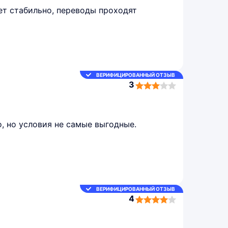
ет стабильно, переводы проходят
ВЕРИФИЦИРОВАННЫЙ ОТЗЫВ
3
3,0
rating
, но условия не самые выгодные.
ВЕРИФИЦИРОВАННЫЙ ОТЗЫВ
4
4,0
rating