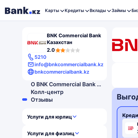
Карты
Кредиты
Вклады
Займы
Би
BNK Commercial Bank
Казахстан
2,0
2.0
rating
5210
info@bnkcommercialbank.kz
bnkcommercialbank.kz
2,0
rating
О BNK Commercial Bank Казахстан
Колл-центр
Выго
Отзывы
Креди
Услуги для юрлиц
3,3
3,9
Услуги для физлиц
rating
rating