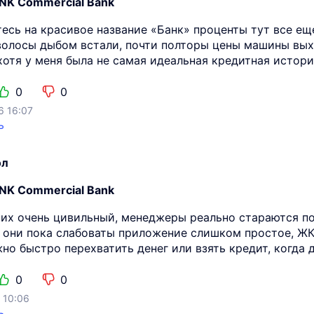
NK Commercial Bank
тесь на красивое название «Банк» проценты тут все ещ
волосы дыбом встали, почти полторы цены машины вых
хотя у меня была не самая идеальная кредитная истор
0
0
6 16:07
ь
ол
NK Commercial Bank
них очень цивильный, менеджеры реально стараются по
к они пока слабоваты приложение слишком простое, Ж
но быстро перехватить денег или взять кредит, когда
0
0
5 10:06
ь