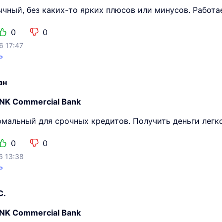
ычный, без каких-то ярких плюсов или минусов. Работа
0
0
6 17:47
ь
ан
NK Commercial Bank
рмальный для срочных кредитов. Получить деньги легко
0
0
6 13:38
ь
С.
NK Commercial Bank