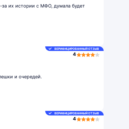
з-за их истории с МФО, думала будет
ВЕРИФИЦИРОВАННЫЙ ОТЗЫВ
4
4,0
rating
пешки и очередей.
ВЕРИФИЦИРОВАННЫЙ ОТЗЫВ
4
4,0
rating