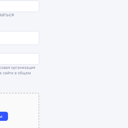
заться
совая организация
а сайте в общем
ы