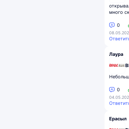
открыва
много с
0
08.05.202
Ответит
Лаура
B
Небольш
0
04.05.202
Ответит
Ерасыл