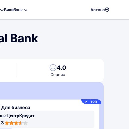
Викибанк
Астана
Powere
by
l Bank
Translat
г
4.0
Сервис
ТОП
 Для бизнеса
анк ЦентрКредит
.3