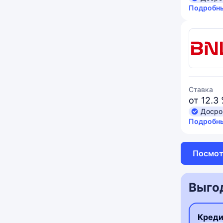
Подробны
Ставка
от 12.3
Досро
Подробны
Посмот
Выго
Креди