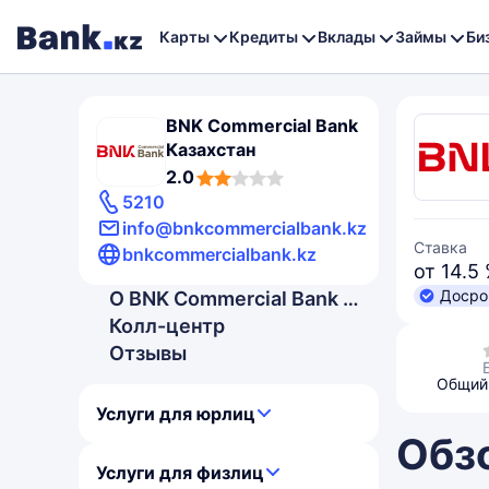
Карты
Кредиты
Вклады
Займы
Би
BNK Commercial Bank
Казахстан
2,0
2.0
rating
5210
info@bnkcommercialbank.kz
Ставка
bnkcommercialbank.kz
от 14.5
Досро
О BNK Commercial Bank Казахстан
Колл-центр
Отзывы
Общий 
Услуги для юрлиц
Обз
Услуги для физлиц