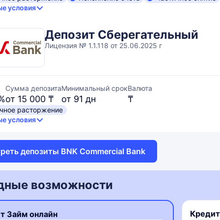
е условия
Депозит Сберегательный
Лицензия № 1.1.118 от 25.06.2025 г
Сумма депозита
Минимальный срок
Валюта
 %
от 15 000 ₸
от 91 дн
₸
чное расторжение
е условия
реть депозиты BNK Commercial Bank
дные возможности
Кредит
т Займ онлайн