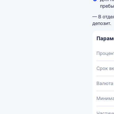
пребы
— В отде
депозит.
Парам
Процен
Срок в
Валюта
Минима
Частич