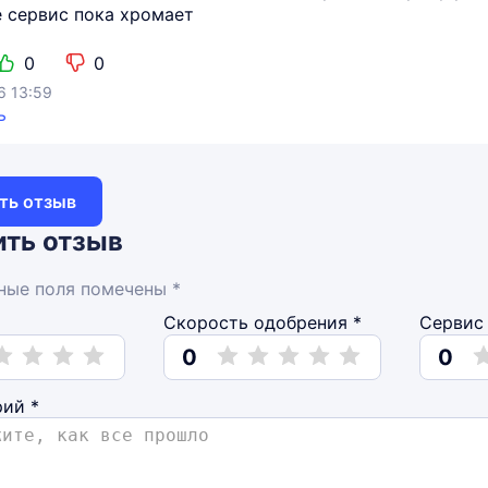
 сервис пока хромает
0
0
6 13:59
ь
ть отзыв
ть отзыв
ные поля помечены *
Скорость одобрения *
Сервис 
0
0
рий
*