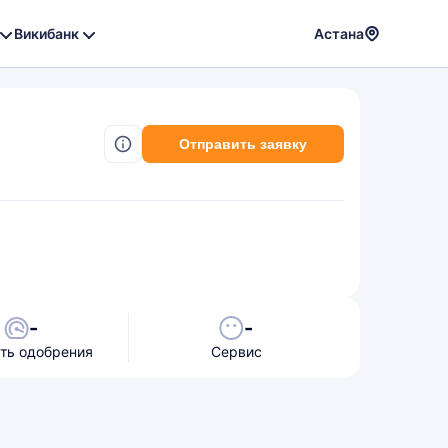
Викибанк
Астана
Powere
by
Translat
Отправить заявку
-
-
ть одобрения
Сервис