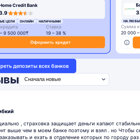
Б
Home Credit Bank
3
3.9
НА ЛЮБЫ
ЫЕ ЦЕЛИ
ОНЛАЙН
НАЛИЧНЫМИ
Сумма к
кредита
Ставка
20 000 
 – 9 500 000₸
19 – 38 %
Оформить кредит
реть депозиты всех банков
ывы
ибкий
циально , страховка защищает деньги капают стабильно
ент выше чем в моем банке поэтому и взял . но Чтобы 
заказывать и ехать в отделение которых по городу раз