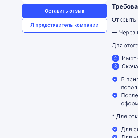
Требова
Оставить отзыв
Открыть 
Я представитель компании
— Через 
Для этог
Иметь
Скача
В при
попол
После
оформ
* Для от
Для р
Для н