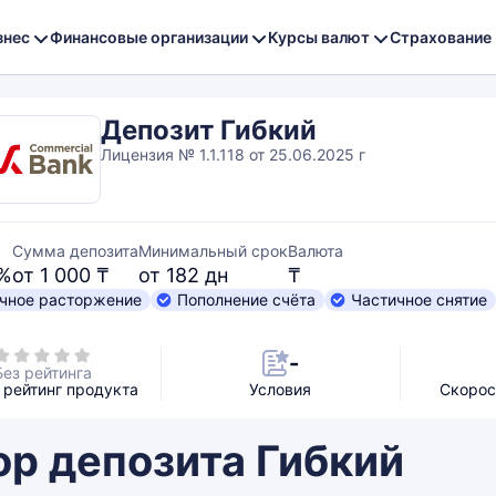
знес
Финансовые организации
Курсы валют
Страхование
Депозит Гибкий
Лицензия № 1.1.118 от 25.06.2025 г
Сумма депозита
Минимальный срок
Валюта
 %
от 1 000 ₸
от 182 дн
₸
чное расторжение
Пополнение счёта
Частичное снятие
-
Без рейтинга
рейтинг продукта
Условия
Скорос
ор депозита Гибкий