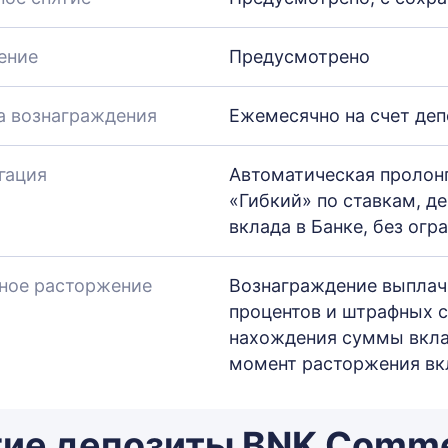
ение
Предусмотрено
а вознаграждения
Ежемесячно на счет деп
гация
Автоматическая пролонг
«Гибкий» по ставкам, 
вклада в Банке, без огр
ное расторжение
Вознаграждение выплачи
процентов и штрафных с
нахождения суммы вкла
момент расторжения вк
ие депозиты BNK Comme