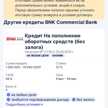
Итоговая сумма может изменяться из-за
дополнительных условий, акций и скидок.
Перед оформлением полезно заранее уточнить
итоговую сумму возврата и условия договора.
Другие кредиты BNK Commercial Bank
Кредит На пополнение
оборотных средств (без
залога)
Лицензия № 1.1.118 от 25.06.2025 г
НА ЛЮБЫЕ ЦЕЛИ
ОНЛАЙН
Сумма кредита
Ставка
1 000 000 – 15 000 000₸
37 %
ГЭСВ
Срок
46 %
6 мес – 36 мес
Валюта
₸
на любые цели
требуется подтверждение дохода
без залога
Подробные условия