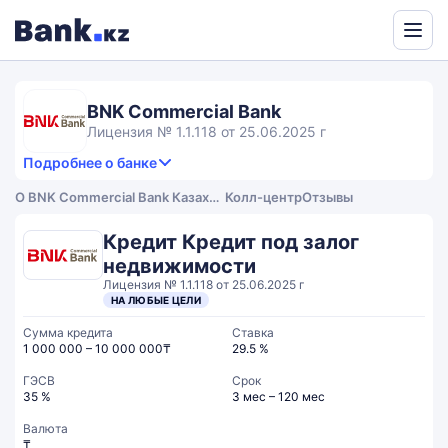
Powered
by
Translate
BNK Commercial Bank
Лицензия № 1.1.118 от 25.06.2025 г
Подробнее о банке
2,0
-
Продукты и услуги
2.0
О BNK Commercial Bank Казахстан
Колл-центр
Отзывы
rating
4.0
Сервис
Общий рейтинг
Кредит Кредит под залог
недвижимости
Лицензия № 1.1.118 от 25.06.2025 г
НА ЛЮБЫЕ ЦЕЛИ
Сумма кредита
Ставка
1 000 000 – 10 000 000₸
29.5 %
ГЭСВ
Срок
35 %
3 мес – 120 мес
Валюта
₸