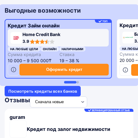
Выгодные возможности
ТОП
Кредит
Кредит Займ онлайн
Б
Home Credit Bank
3,3
3,9
3
3.9
rating
rating
НА ЛЮБЫ
НА ЛЮБЫЕ ЦЕЛИ
ОНЛАЙН
НАЛИЧНЫМИ
Сумма к
Сумма кредита
Ставка
20 000 
10 000 – 9 500 000₸
19 – 38 %
Оформить кредит
Посмотреть кредиты всех банков
Отзывы
ВЕРИФИЦИРОВАННЫЙ ОТЗЫВ
guram
Кредит под залог недвижимости