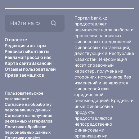
Найти
Портал bank.kz
на
предоставляет
сайте:
возможность для выбора и
сравнения различных
О проекте
финансовых предложений
Редакция и авторы
финансовых организаций,
Реквизиты
Контакты
действующих в Республике
Реклама
Пресса о нас
Казахстан. Информация
Карта сайта
Вакансии
носит справочный
Отзывы пользователей
характер, получена из
Права заемщиков
сторонних источников без
изменений и не является
финансовой или
Пользовательское
юридической
соглашение
рекомендацией. Кредиты и
Согласие на обработку
иные финансовые
персональных данных
продукты
Согласие на получение
предоставляются
рекламных материалов
непосредственно
Политика обработки
финансовыми
персональных данных
организациями.
Политика cookies