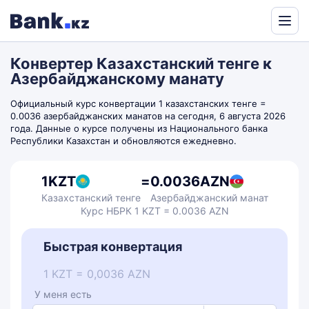
Powered
by
Конвертер Казахстанский тенге к
Translate
Азербайджанскому манату
Официальный курс конвертации 1 казахстанских тенге =
0.0036 азербайджанских манатов на сегодня, 6 августа 2026
года. Данные о курсе получены из Национального банка
Республики Казахстан и обновляются ежедневно.
1
KZT
=
0.0036
AZN
Казахстанский тенге
Азербайджанский манат
Курс НБРК 1 KZT = 0.0036 AZN
Быстрая конвертация
1 KZT = 0,0036 AZN
У меня есть