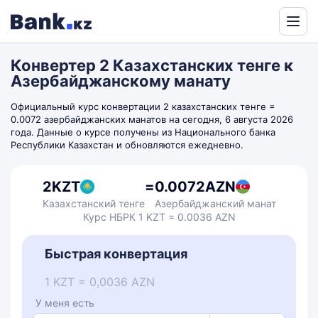
Powered
by
Конвертер 2 Казахстанских тенге к
Translate
Азербайджанскому манату
Официальный курс конвертации 2 казахстанских тенге =
0.0072 азербайджанских манатов на сегодня, 6 августа 2026
года. Данные о курсе получены из Национального банка
Республики Казахстан и обновляются ежедневно.
2
KZT
=
0.0072
AZN
Казахстанский тенге
Азербайджанский манат
Курс НБРК 1 KZT = 0.0036 AZN
Быстрая конвертация
1 KZT = 0,0036 AZN
У меня есть