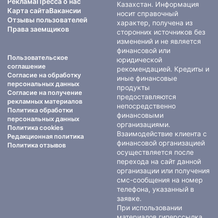
Реклама
Пресса о нас
Казахстан. Информация
Карта сайта
Вакансии
носит справочный
Отзывы пользователей
характер, получена из
Права заемщиков
сторонних источников без
изменений и не является
финансовой или
Пользовательское
юридической
соглашение
рекомендацией. Кредиты и
Согласие на обработку
иные финансовые
персональных данных
продукты
Согласие на получение
предоставляются
рекламных материалов
непосредственно
Политика обработки
финансовыми
персональных данных
организациями.
Политика cookies
Взаимодействие клиента с
Редакционная политика
финансовой организацией
Политика отзывов
осуществляется после
перехода на сайт данной
организации или получения
смс-сообщения на номер
телефона, указанный в
заявке.
При использовании
материалов гиперссылка