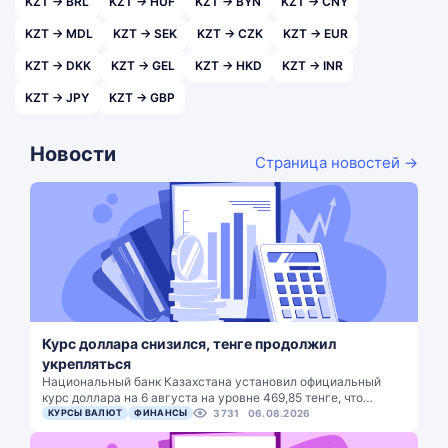
KZT → BRL
KZT → HUF
KZT → BYN
KZT → CNY
KZT → MDL
KZT → SEK
KZT → CZK
KZT → EUR
KZT → DKK
KZT → GEL
KZT → HKD
KZT → INR
KZT → JPY
KZT → GBP
Новости
Страница новостей →
Курс доллара снизился, тенге продолжил
укрепляться
Национальный банк Казахстана установил официальный
курс доллара на 6 августа на уровне 469,85 тенге, что…
КУРСЫ ВАЛЮТ
ФИНАНСЫ
3731
06.08.2026