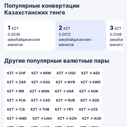
Популярные конвертации
Казахстанских тенге
1
2
3
KZT
KZT
KZT
0.0036
0.0072
0.0108
азербайджанских
азербайджанских
азербай
манатов
манатов
манатов
Другие популярные валютные пары
KZT → CHF
KZT → KRW
KZT → USD
KZT → AED
KZT → ZAR
KZT → KGS
KZT → MYR
KZT → KWD
KZT → IRR
KZT → MXN
KZT → SAR
KZT → NOK
KZT → PLN
KZT → CAD
KZT → RUB
KZT → SGD
KZT → TJS
KZT → THB
KZT → TRY
KZT → UZS
KZT → AMD
KZT → UAH
KZT → AZN
KZT → AUD