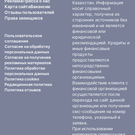
Реклама
Пресса о нас
Казахстан. Информация
Карта сайта
Вакансии
носит справочный
Отзывы пользователей
характер, получена из
Права заемщиков
сторонних источников без
изменений и не является
финансовой или
Пользовательское
юридической
соглашение
рекомендацией. Кредиты и
Согласие на обработку
иные финансовые
персональных данных
продукты
Согласие на получение
предоставляются
рекламных материалов
непосредственно
Политика обработки
финансовыми
персональных данных
организациями.
Политика cookies
Взаимодействие клиента с
Редакционная политика
финансовой организацией
Политика отзывов
осуществляется после
перехода на сайт данной
организации или получения
смс-сообщения на номер
телефона, указанный в
заявке.
При использовании
материалов гиперссылка