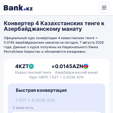
Powered
by
Конвертер 4 Казахстанских тенге к
Translate
Азербайджанскому манату
Официальный курс конвертации 4 казахстанских тенге =
0.0145 азербайджанских манатов на сегодня, 7 августа 2026
года. Данные о курсе получены из Национального банка
Республики Казахстан и обновляются ежедневно.
4
KZT
=
0.0145
AZN
Казахстанский тенге
Азербайджанский манат
Курс НБРК 1 KZT = 0.0036 AZN
Быстрая конвертация
1 KZT = 0,0036 AZN
У меня есть