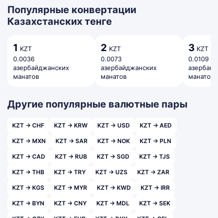
Популярные конвертации
Казахстанских тенге
1
2
3
KZT
KZT
KZT
0.0036
0.0073
0.0109
азербайджанских
азербайджанских
азербай
манатов
манатов
манатов
Другие популярные валютные пары
KZT → CHF
KZT → KRW
KZT → USD
KZT → AED
KZT → MXN
KZT → SAR
KZT → NOK
KZT → PLN
KZT → CAD
KZT → RUB
KZT → SGD
KZT → TJS
KZT → THB
KZT → TRY
KZT → UZS
KZT → ZAR
KZT → KGS
KZT → MYR
KZT → KWD
KZT → IRR
KZT → BYN
KZT → CNY
KZT → MDL
KZT → SEK