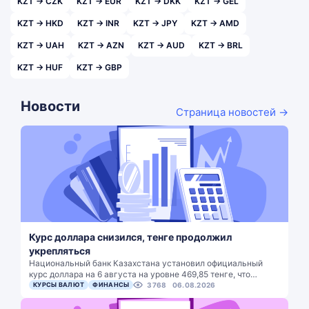
KZT → CZK
KZT → EUR
KZT → DKK
KZT → GEL
KZT → HKD
KZT → INR
KZT → JPY
KZT → AMD
KZT → UAH
KZT → AZN
KZT → AUD
KZT → BRL
KZT → HUF
KZT → GBP
Новости
Страница новостей →
Курс доллара снизился, тенге продолжил
укрепляться
Национальный банк Казахстана установил официальный
курс доллара на 6 августа на уровне 469,85 тенге, что…
КУРСЫ ВАЛЮТ
ФИНАНСЫ
3768
06.08.2026