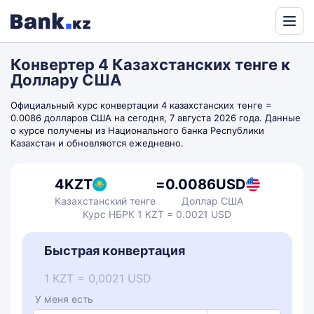
Powered
by
Конвертер 4 Казахстанских тенге к
Translate
Доллару США
Официальный курс конвертации 4 казахстанских тенге =
0.0086 долларов США на сегодня, 7 августа 2026 года. Данные
о курсе получены из Национального банка Республики
Казахстан и обновляются ежедневно.
4
KZT
=
0.0086
USD
Казахстанский тенге
Доллар США
Курс НБРК 1 KZT = 0.0021 USD
Быстрая конвертация
1 KZT = 0,0021 USD
У меня есть