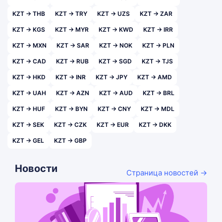
KZT → THB
KZT → TRY
KZT → UZS
KZT → ZAR
KZT → KGS
KZT → MYR
KZT → KWD
KZT → IRR
KZT → MXN
KZT → SAR
KZT → NOK
KZT → PLN
KZT → CAD
KZT → RUB
KZT → SGD
KZT → TJS
KZT → HKD
KZT → INR
KZT → JPY
KZT → AMD
KZT → UAH
KZT → AZN
KZT → AUD
KZT → BRL
KZT → HUF
KZT → BYN
KZT → CNY
KZT → MDL
KZT → SEK
KZT → CZK
KZT → EUR
KZT → DKK
KZT → GEL
KZT → GBP
Новости
Страница новостей →