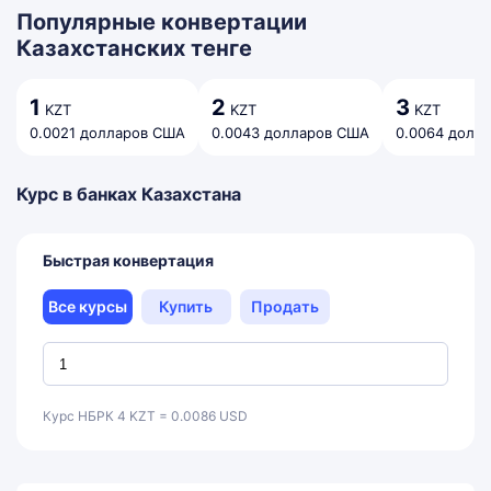
Популярные конвертации
Казахстанских тенге
1
2
3
KZT
KZT
KZT
0.0021 долларов США
0.0043 долларов США
0.0064 долл
Курс в банках Казахстана
Быстрая конвертация
Все курсы
Купить
Продать
Курс НБРК 4 KZT = 0.0086 USD