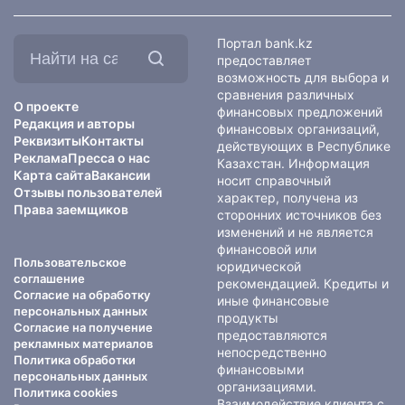
Найти
Портал bank.kz
на
предоставляет
сайте:
возможность для выбора и
сравнения различных
О проекте
финансовых предложений
Редакция и авторы
финансовых организаций,
Реквизиты
Контакты
действующих в Республике
Реклама
Пресса о нас
Казахстан. Информация
Карта сайта
Вакансии
носит справочный
Отзывы пользователей
характер, получена из
Права заемщиков
сторонних источников без
изменений и не является
финансовой или
Пользовательское
юридической
соглашение
рекомендацией. Кредиты и
Согласие на обработку
иные финансовые
персональных данных
продукты
Согласие на получение
предоставляются
рекламных материалов
непосредственно
Политика обработки
финансовыми
персональных данных
организациями.
Политика cookies
Взаимодействие клиента с