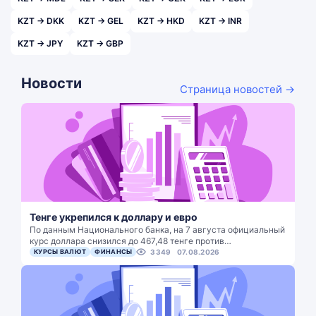
KZT → DKK
KZT → GEL
KZT → HKD
KZT → INR
KZT → JPY
KZT → GBP
Новости
Страница новостей →
Тенге укрепился к доллару и евро
По данным Национального банка, на 7 августа официальный
курс доллара снизился до 467,48 тенге против…
КУРСЫ ВАЛЮТ
ФИНАНСЫ
3349
07.08.2026