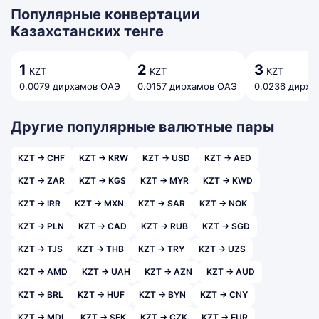
Популярные конвертации
Казахстанских тенге
1
2
3
KZT
KZT
KZT
0.0079 дирхамов ОАЭ
0.0157 дирхамов ОАЭ
0.0236 дирха
Другие популярные валютные пары
KZT → CHF
KZT → KRW
KZT → USD
KZT → AED
KZT → ZAR
KZT → KGS
KZT → MYR
KZT → KWD
KZT → IRR
KZT → MXN
KZT → SAR
KZT → NOK
KZT → PLN
KZT → CAD
KZT → RUB
KZT → SGD
KZT → TJS
KZT → THB
KZT → TRY
KZT → UZS
KZT → AMD
KZT → UAH
KZT → AZN
KZT → AUD
KZT → BRL
KZT → HUF
KZT → BYN
KZT → CNY
KZT → MDL
KZT → SEK
KZT → CZK
KZT → EUR