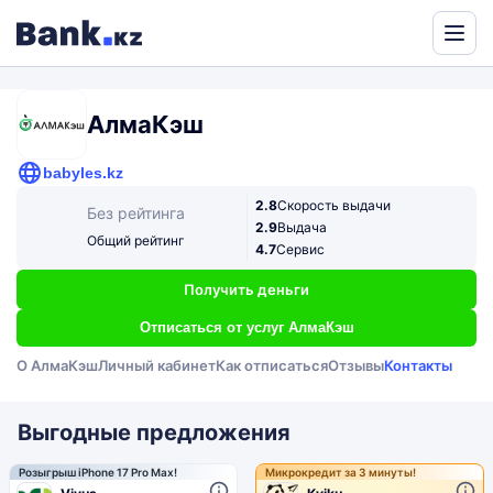
Powered
by
Translate
АлмаКэш
babyles.kz
2.8
Скорость выдачи
Без рейтинга
2.9
Выдача
Общий рейтинг
4.7
Сервис
Получить деньги
Отписаться от услуг АлмаКэш
О АлмаКэш
Личный кабинет
Как отписаться
Отзывы
Контакты
Выгодные предложения
Розыгрыш iPhone 17 Pro Max!
Микрокредит за 3 минуты!