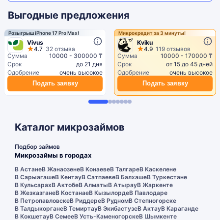
Выгодные предложения
Розыгрыш iPhone 17 Pro Max!
Микрокредит за 3 минуты!
Vivus
Kviku
4.7
32 отзыва
4.9
119 отзывов
Сумма
10000 - 300000 ₸
Сумма
10000 - 170000 ₸
Срок
до 21 дня
Срок
от 15 до 45 дней
Одобрение
очень высокое
Одобрение
очень высокое
Подать заявку
Подать заявку
Каталог микрозаймов
Подбор займов
Микрозаймы в городах
В Астане
В Жанаозене
В Конаеве
В Талгаре
В Каскелене
В Сарыагаше
В Кентау
В Сатпаеве
В Балхаше
В Туркестане
В Кульсарах
В Актобе
В Алматы
В Атырау
В Жаркенте
В Жезказгане
В Костанае
В Кызылорде
В Павлодаре
В Петропавловске
В Риддере
В Рудном
В Степногорске
В Талдыкоргане
В Темиртау
В Экибастузе
В Актау
В Караганде
В Кокшетау
В Семее
В Усть-Каменогорске
В Шымкенте