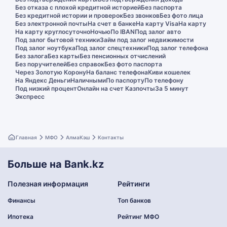
Без отказа с плохой кредитной историей
Без паспорта
Без кредитной истории и проверок
Без звонков
Без фото лица
Без электронной почты
На счет в банке
На карту Visa
На карту
На карту круглосуточно
Ночью
По IBAN
Под залог авто
Под залог бытовой техники
Займ под залог недвижимости
Под залог ноутбука
Под залог спецтехники
Под залог телефона
Без залога
Без карты
Без пенсионных отчислений
Без поручителей
Без справок
Без фото паспорта
Через Золотую Корону
На баланс телефона
Киви кошелек
На Яндекс Деньги
Наличными
По паспорту
По телефону
Под низкий процент
Онлайн на счет Казпочты
За 5 минут
Экспресс
Главная
МФО
АлмаКэш
Контакты
Больше на Bank.kz
Полезная информация
Рейтинги
Финансы
Топ банков
Ипотека
Рейтинг МФО