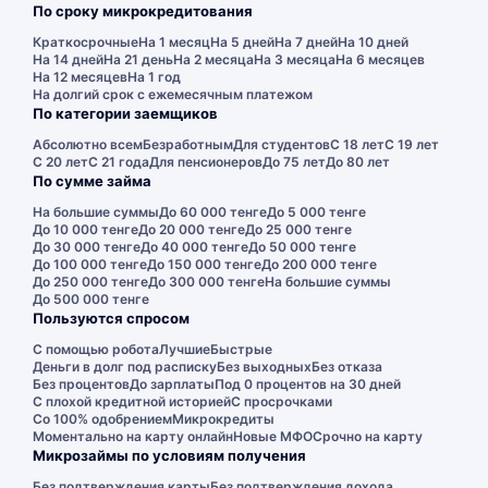
По сроку микрокредитования
Краткосрочные
На 1 месяц
На 5 дней
На 7 дней
На 10 дней
На 14 дней
На 21 день
На 2 месяца
На 3 месяца
На 6 месяцев
На 12 месяцев
На 1 год
На долгий срок с ежемесячным платежом
По категории заемщиков
Абсолютно всем
Безработным
Для студентов
С 18 лет
С 19 лет
С 20 лет
С 21 года
Для пенсионеров
До 75 лет
До 80 лет
По сумме займа
На большие суммы
До 60 000 тенге
До 5 000 тенге
До 10 000 тенге
До 20 000 тенге
До 25 000 тенге
До 30 000 тенге
До 40 000 тенге
До 50 000 тенге
До 100 000 тенге
До 150 000 тенге
До 200 000 тенге
До 250 000 тенге
До 300 000 тенге
На большие суммы
До 500 000 тенге
Пользуются спросом
С помощью робота
Лучшие
Быстрые
Деньги в долг под расписку
Без выходных
Без отказа
Без процентов
До зарплаты
Под 0 процентов на 30 дней
С плохой кредитной историей
С просрочками
Со 100% одобрением
Микрокредиты
Моментально на карту онлайн
Новые МФО
Срочно на карту
Микрозаймы по условиям получения
Без подтверждения карты
Без подтверждения дохода