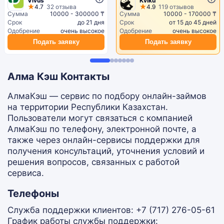
Vivus
Kviku
4.7
32 отзыва
4.9
119 отзывов
Сумма
10000 - 300000 ₸
Сумма
10000 - 170000 ₸
Срок
до 21 дня
Срок
от 15 до 45 дней
Одобрение
очень высокое
Одобрение
очень высокое
Подать заявку
Подать заявку
Алма Кэш Контакты
АлмаКэш — сервис по подбору онлайн-займов
на территории Республики Казахстан.
Пользователи могут связаться с компанией
АлмаКэш по телефону, электронной почте, а
также через онлайн-сервисы поддержки для
получения консультаций, уточнения условий и
решения вопросов, связанных с работой
сервиса.
Телефоны
Служба поддержки клиентов: ​​+7 (717) 276-05-61
График работы службы поддержки: