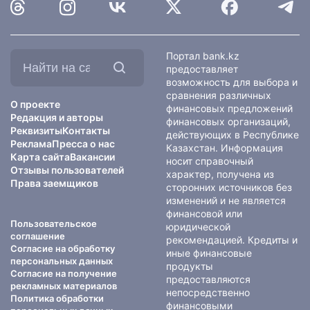
Найти
Портал bank.kz
на
предоставляет
сайте:
возможность для выбора и
сравнения различных
О проекте
финансовых предложений
Редакция и авторы
финансовых организаций,
Реквизиты
Контакты
действующих в Республике
Реклама
Пресса о нас
Казахстан. Информация
Карта сайта
Вакансии
носит справочный
Отзывы пользователей
характер, получена из
Права заемщиков
сторонних источников без
изменений и не является
финансовой или
Пользовательское
юридической
соглашение
рекомендацией. Кредиты и
Согласие на обработку
иные финансовые
персональных данных
продукты
Согласие на получение
предоставляются
рекламных материалов
непосредственно
Политика обработки
финансовыми