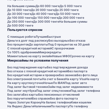
На большие суммы
До 60 000 тенге
До 5 000 тенге
До 10 000 тенге
До 20 000 тенге
До 25 000 тенге
До 30 000 тенге
До 40 000 тенге
До 50 000 тенге
До 100 000 тенге
До 150 000 тенге
До 200 000 тенге
До 250 000 тенге
До 300 000 тенге
На большие суммы
До 500 000 тенге
Пользуются спросом
С помощью робота
Лучшие
Быстрые
Деньги в долг под расписку
Без выходных
Без отказа
Без процентов
До зарплаты
Под 0 процентов на 30 дней
С плохой кредитной историей
С просрочками
Со 100% одобрением
Микрокредиты
Моментально на карту онлайн
Новые МФО
Срочно на карту
Микрозаймы по условиям получения
Без подтверждения карты
Без подтверждения дохода
Без отказа с плохой кредитной историей
Без паспорта
Без кредитной истории и проверок
Без звонков
Без фото лица
Без электронной почты
На счет в банке
На карту Visa
На карту
На карту круглосуточно
Ночью
По IBAN
Под залог авто
Под залог бытовой техники
Займ под залог недвижимости
Под залог ноутбука
Под залог спецтехники
Под залог телефона
Без залога
Без карты
Без пенсионных отчислений
Без поручителей
Без справок
Без фото паспорта
Через Золотую Корону
На баланс телефона
Киви кошелек
На Яндекс Деньги
Наличными
По паспорту
По телефону