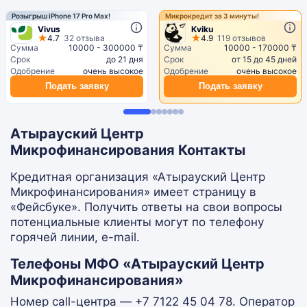
Розыгрыш iPhone 17 Pro Max!
Микрокредит за 3 минуты!
Vivus
Kviku
4.7
32 отзыва
4.9
119 отзывов
Сумма
10000 - 300000 ₸
Сумма
10000 - 170000 ₸
Срок
до 21 дня
Срок
от 15 до 45 дней
Одобрение
очень высокое
Одобрение
очень высокое
Подать заявку
Подать заявку
Атырауский Центр
Микрофинансирования Контакты
Кредитная организация «Атырауский Центр
Микрофинансирования» имеет страницу в
«Фейсбуке». Получить ответы на свои вопросы
потенциальные клиенты могут по телефону
горячей линии, e-mail.
Телефоны МФО «Атырауский Центр
Микрофинансирования»
Номер call-центра — +7 7122 45 04 78. Оператор