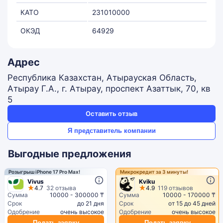
КАТО
231010000
ОКЭД
64929
Адрес
Республика Казахстан, Атырауская Область,
Атырау Г.А., г. Атырау, проспект Азаттык, 70, кв
5
Оставить отзыв
Я представитель компании
Выгодные предложения
Розыгрыш iPhone 17 Pro Max!
Микрокредит за 3 минуты!
Vivus
Kviku
4.7
32 отзыва
4.9
119 отзывов
Сумма
10000 - 300000 ₸
Сумма
10000 - 170000 ₸
Срок
до 21 дня
Срок
от 15 до 45 дней
Одобрение
очень высокое
Одобрение
очень высокое
Подать заявку
Подать заявку