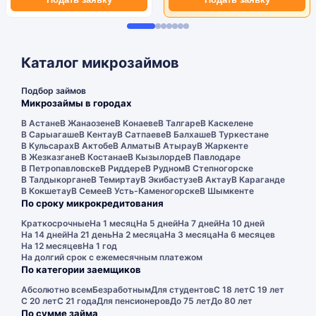
Каталог микрозаймов
Подбор займов
Микрозаймы в городах
В Астане
В Жанаозене
В Конаеве
В Талгаре
В Каскелене
В Сарыагаше
В Кентау
В Сатпаеве
В Балхаше
В Туркестане
В Кульсарах
В Актобе
В Алматы
В Атырау
В Жаркенте
В Жезказгане
В Костанае
В Кызылорде
В Павлодаре
В Петропавловске
В Риддере
В Рудном
В Степногорске
В Талдыкоргане
В Темиртау
В Экибастузе
В Актау
В Караганде
В Кокшетау
В Семее
В Усть-Каменогорске
В Шымкенте
По сроку микрокредитования
Краткосрочные
На 1 месяц
На 5 дней
На 7 дней
На 10 дней
На 14 дней
На 21 день
На 2 месяца
На 3 месяца
На 6 месяцев
На 12 месяцев
На 1 год
На долгий срок с ежемесячным платежом
По категории заемщиков
Абсолютно всем
Безработным
Для студентов
С 18 лет
С 19 лет
С 20 лет
С 21 года
Для пенсионеров
До 75 лет
До 80 лет
По сумме займа