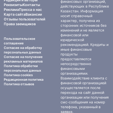
финансовых организаций,
Реквизиты
Контакты
действующих в Республике
Реклама
Пресса о нас
Казахстан. Информация
Карта сайта
Вакансии
носит справочный
Отзывы пользователей
характер, получена из
Права заемщиков
сторонних источников без
изменений и не является
финансовой или
Пользовательское
юридической
соглашение
рекомендацией. Кредиты и
Согласие на обработку
иные финансовые
персональных данных
продукты
Согласие на получение
предоставляются
рекламных материалов
непосредственно
Политика обработки
финансовыми
персональных данных
организациями.
Политика cookies
Взаимодействие клиента с
Редакционная политика
финансовой организацией
Политика отзывов
осуществляется после
перехода на сайт данной
организации или получения
смс-сообщения на номер
телефона, указанный в
заявке.