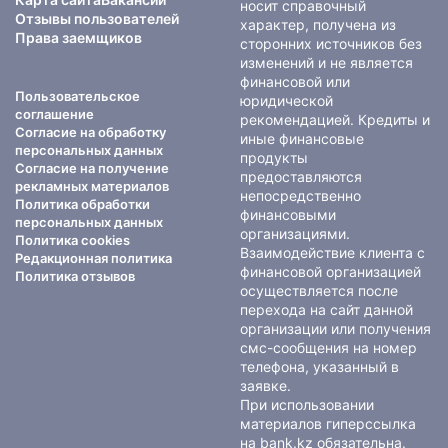
носит справочный
Отзывы пользователей
характер, получена из
Права заемщиков
сторонних источников без
изменений и не является
финансовой или
Пользовательское
юридической
соглашение
рекомендацией. Кредиты и
Согласие на обработку
иные финансовые
персональных данных
продукты
Согласие на получение
предоставляются
рекламных материалов
непосредственно
Политика обработки
финансовыми
персональных данных
организациями.
Политика cookies
Взаимодействие клиента с
Редакционная политика
финансовой организацией
Политика отзывов
осуществляется после
перехода на сайт данной
организации или получения
смс-сообщения на номер
телефона, указанный в
заявке.
При использовании
материалов гиперссылка
на bank.kz обязательна.