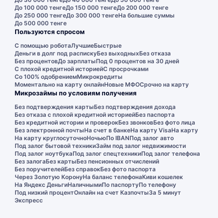
До 100 000 тенге
До 150 000 тенге
До 200 000 тенге
До 250 000 тенге
До 300 000 тенге
На большие суммы
До 500 000 тенге
Пользуются спросом
С помощью робота
Лучшие
Быстрые
Деньги в долг под расписку
Без выходных
Без отказа
Без процентов
До зарплаты
Под 0 процентов на 30 дней
С плохой кредитной историей
С просрочками
Со 100% одобрением
Микрокредиты
Моментально на карту онлайн
Новые МФО
Срочно на карту
Микрозаймы по условиям получения
Без подтверждения карты
Без подтверждения дохода
Без отказа с плохой кредитной историей
Без паспорта
Без кредитной истории и проверок
Без звонков
Без фото лица
Без электронной почты
На счет в банке
На карту Visa
На карту
На карту круглосуточно
Ночью
По IBAN
Под залог авто
Под залог бытовой техники
Займ под залог недвижимости
Под залог ноутбука
Под залог спецтехники
Под залог телефона
Без залога
Без карты
Без пенсионных отчислений
Без поручителей
Без справок
Без фото паспорта
Через Золотую Корону
На баланс телефона
Киви кошелек
На Яндекс Деньги
Наличными
По паспорту
По телефону
Под низкий процент
Онлайн на счет Казпочты
За 5 минут
Экспресс