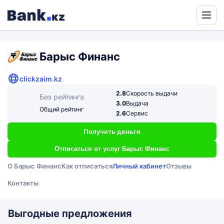
Powered
by
Translate
Барыс Финанс
clickzaim.kz
2.8
Скорость выдачи
Без рейтинга
3.0
Выдача
Общий рейтинг
2.6
Сервис
Получить деньги
Отписаться от услуг Барыс Финанс
О Барыс Финанс
Как отписаться
Личный кабинет
Отзывы
Контакты
Выгодные предложения