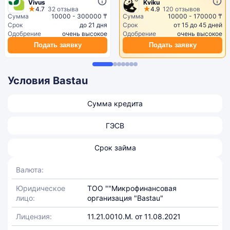
Vivus
Kviku
4.7
32 отзыва
4.9
120 отзывов
Сумма
10000 - 300000 ₸
Сумма
10000 - 170000 ₸
Срок
до 21 дня
Срок
от 15 до 45 дней
Одобрение
очень высокое
Одобрение
очень высокое
Подать заявку
Подать заявку
Условия Bastau
Сумма кредита
ГЭСВ
Срок займа
Валюта:
Юридическое
ТОО ""Микрофинансовая
лицо:
организация "Bastau"
Лицензия:
11.21.0010.M. от 11.08.2021