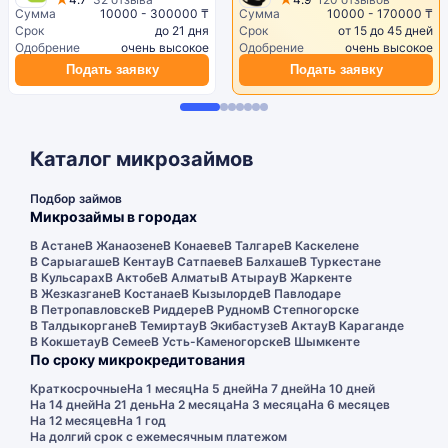
Сумма
10000 - 300000 ₸
Сумма
10000 - 170000 ₸
Срок
до 21 дня
Срок
от 15 до 45 дней
Одобрение
очень высокое
Одобрение
очень высокое
Подать заявку
Подать заявку
Каталог микрозаймов
Подбор займов
Микрозаймы в городах
В Астане
В Жанаозене
В Конаеве
В Талгаре
В Каскелене
В Сарыагаше
В Кентау
В Сатпаеве
В Балхаше
В Туркестане
В Кульсарах
В Актобе
В Алматы
В Атырау
В Жаркенте
В Жезказгане
В Костанае
В Кызылорде
В Павлодаре
В Петропавловске
В Риддере
В Рудном
В Степногорске
В Талдыкоргане
В Темиртау
В Экибастузе
В Актау
В Караганде
В Кокшетау
В Семее
В Усть-Каменогорске
В Шымкенте
По сроку микрокредитования
Краткосрочные
На 1 месяц
На 5 дней
На 7 дней
На 10 дней
На 14 дней
На 21 день
На 2 месяца
На 3 месяца
На 6 месяцев
На 12 месяцев
На 1 год
На долгий срок с ежемесячным платежом