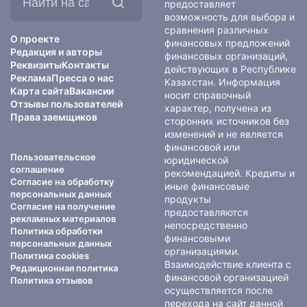
на
предоставляет
сайте:
возможность для выбора и
сравнения различных
О проекте
финансовых предложений
Редакция и авторы
финансовых организаций,
Реквизиты
Контакты
действующих в Республике
Реклама
Пресса о нас
Казахстан. Информация
Карта сайта
Вакансии
носит справочный
Отзывы пользователей
характер, получена из
Права заемщиков
сторонних источников без
изменений и не является
финансовой или
Пользовательское
юридической
соглашение
рекомендацией. Кредиты и
Согласие на обработку
иные финансовые
персональных данных
продукты
Согласие на получение
предоставляются
рекламных материалов
непосредственно
Политика обработки
финансовыми
персональных данных
организациями.
Политика cookies
Взаимодействие клиента с
Редакционная политика
финансовой организацией
Политика отзывов
осуществляется после
перехода на сайт данной