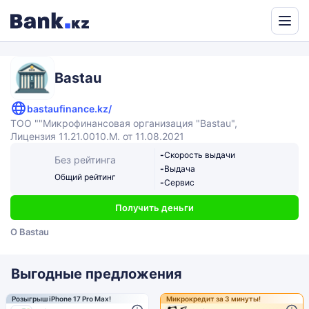
Powered
by
Translate
Bastau
bastaufinance.kz/
ТОО ""Микрофинансовая организация "Bastau",
Лицензия 11.21.0010.M. от 11.08.2021
-
Скорость выдачи
Без рейтинга
-
Выдача
Общий рейтинг
-
Сервис
Получить деньги
О Bastau
Выгодные предложения
Розыгрыш iPhone 17 Pro Max!
Микрокредит за 3 минуты!