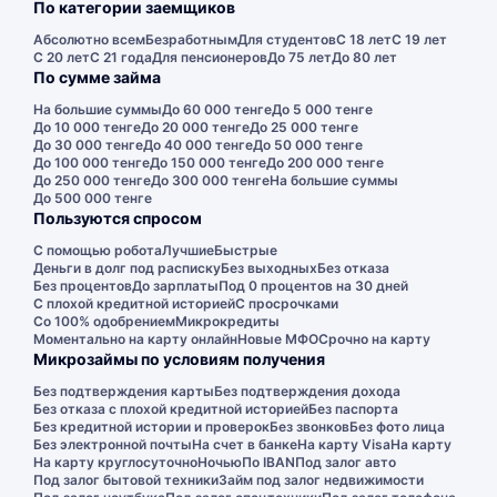
По категории заемщиков
Абсолютно всем
Безработным
Для студентов
С 18 лет
С 19 лет
С 20 лет
С 21 года
Для пенсионеров
До 75 лет
До 80 лет
По сумме займа
На большие суммы
До 60 000 тенге
До 5 000 тенге
До 10 000 тенге
До 20 000 тенге
До 25 000 тенге
До 30 000 тенге
До 40 000 тенге
До 50 000 тенге
До 100 000 тенге
До 150 000 тенге
До 200 000 тенге
До 250 000 тенге
До 300 000 тенге
На большие суммы
До 500 000 тенге
Пользуются спросом
С помощью робота
Лучшие
Быстрые
Деньги в долг под расписку
Без выходных
Без отказа
Без процентов
До зарплаты
Под 0 процентов на 30 дней
С плохой кредитной историей
С просрочками
Со 100% одобрением
Микрокредиты
Моментально на карту онлайн
Новые МФО
Срочно на карту
Микрозаймы по условиям получения
Без подтверждения карты
Без подтверждения дохода
Без отказа с плохой кредитной историей
Без паспорта
Без кредитной истории и проверок
Без звонков
Без фото лица
Без электронной почты
На счет в банке
На карту Visa
На карту
На карту круглосуточно
Ночью
По IBAN
Под залог авто
Под залог бытовой техники
Займ под залог недвижимости