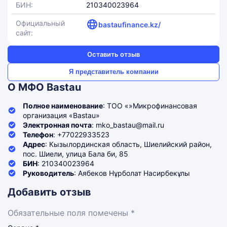
БИН:
210340023964
Официальный
bastaufinance.kz/
сайт:
Оставить отзыв
Я представитель компании
О МФО Bastau
Полное наименование
: ТОО «»Микрофинансовая
организация «Bastau»
Электронная почта
: mko_bastau@mail.ru
Телефон
: +77022933523
Адрес
: Кызылординская область, Шиелийский район,
пос. Шиели, улица Бала би, 85
БИН
: 210340023964
Руководитель
: Аябеков Нұрболат Насирбекұлы
Добавить отзыв
Обязательные поля помечены *