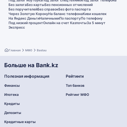
Под залог ноутбука
Под залог спецтехники
Под залог телефона
Без залога
Без карты
Без пенсионных отчислений
Без поручителей
Без справок
Без фото паспорта
Через Золотую Корону
На баланс телефона
Киви кошелек
На Яндекс Деньги
Наличными
По паспорту
По телефону
Под низкий процент
Онлайн на счет Казпочты
За 5 минут
Экспресс
Главная
МФО
Bastau
Больше на Bank.kz
Полезная информация
Рейтинги
Финансы
Топ банков
Ипотека
Рейтинг МФО
Кредиты
Депозиты
Кредитные карты