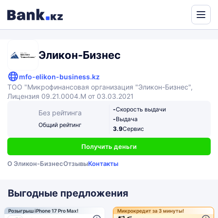
Powered
by
Translate
Эликон-Бизнес
mfo-elikon-business.kz
ТОО "Микрофинансовая организация "Эликон-Бизнес",
Лицензия 09.21.0004.М от 03.03.2021
-
Скорость выдачи
Без рейтинга
-
Выдача
Общий рейтинг
3.9
Сервис
Получить деньги
О Эликон-Бизнес
Отзывы
Контакты
Выгодные предложения
Розыгрыш iPhone 17 Pro Max!
Микрокредит за 3 минуты!