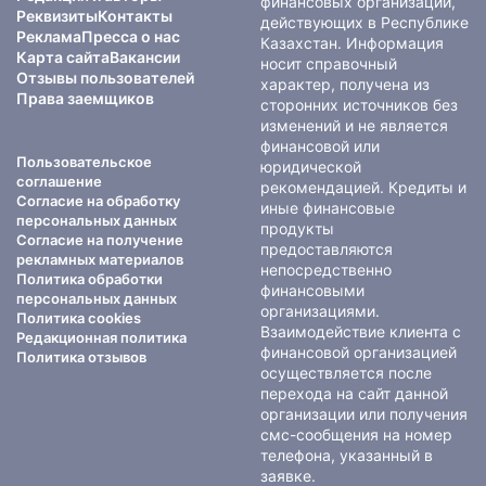
финансовых организаций,
Реквизиты
Контакты
действующих в Республике
Реклама
Пресса о нас
Казахстан. Информация
Карта сайта
Вакансии
носит справочный
Отзывы пользователей
характер, получена из
Права заемщиков
сторонних источников без
изменений и не является
финансовой или
Пользовательское
юридической
соглашение
рекомендацией. Кредиты и
Согласие на обработку
иные финансовые
персональных данных
продукты
Согласие на получение
предоставляются
рекламных материалов
непосредственно
Политика обработки
финансовыми
персональных данных
организациями.
Политика cookies
Взаимодействие клиента с
Редакционная политика
финансовой организацией
Политика отзывов
осуществляется после
перехода на сайт данной
организации или получения
смс-сообщения на номер
телефона, указанный в
заявке.