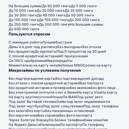
На большие суммы
До 60 000 тенге
До 5 000 тенге
До 10 000 тенге
До 20 000 тенге
До 25 000 тенге
До 30 000 тенге
До 40 000 тенге
До 50 000 тенге
До 100 000 тенге
До 150 000 тенге
До 200 000 тенге
До 250 000 тенге
До 300 000 тенге
На большие суммы
До 500 000 тенге
Пользуются спросом
С помощью робота
Лучшие
Быстрые
Деньги в долг под расписку
Без выходных
Без отказа
Без процентов
До зарплаты
Под 0 процентов на 30 дней
С плохой кредитной историей
С просрочками
Со 100% одобрением
Микрокредиты
Моментально на карту онлайн
Новые МФО
Срочно на карту
Микрозаймы по условиям получения
Без подтверждения карты
Без подтверждения дохода
Без отказа с плохой кредитной историей
Без паспорта
Без кредитной истории и проверок
Без звонков
Без фото лица
Без электронной почты
На счет в банке
На карту Visa
На карту
На карту круглосуточно
Ночью
По IBAN
Под залог авто
Под залог бытовой техники
Займ под залог недвижимости
Под залог ноутбука
Под залог спецтехники
Под залог телефона
Без залога
Без карты
Без пенсионных отчислений
Без поручителей
Без справок
Без фото паспорта
Через Золотую Корону
На баланс телефона
Киви кошелек
На Яндекс Деньги
Наличными
По паспорту
По телефону