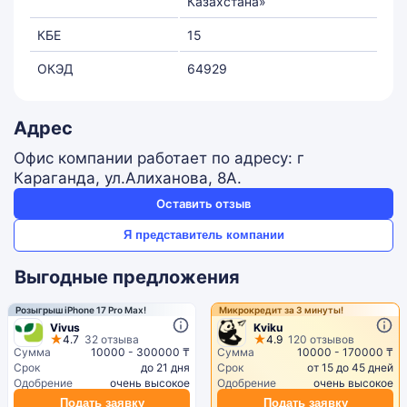
Казахстана»
КБЕ
15
ОКЭД
64929
Адрес
Офис компании работает по адресу: г
Караганда, ул.Алиханова, 8А.
Оставить отзыв
Я представитель компании
Выгодные предложения
Розыгрыш iPhone 17 Pro Max!
Микрокредит за 3 минуты!
Vivus
Kviku
4.7
32 отзыва
4.9
120 отзывов
Сумма
10000 - 300000 ₸
Сумма
10000 - 170000 ₸
Срок
до 21 дня
Срок
от 15 до 45 дней
Одобрение
очень высокое
Одобрение
очень высокое
Подать заявку
Подать заявку