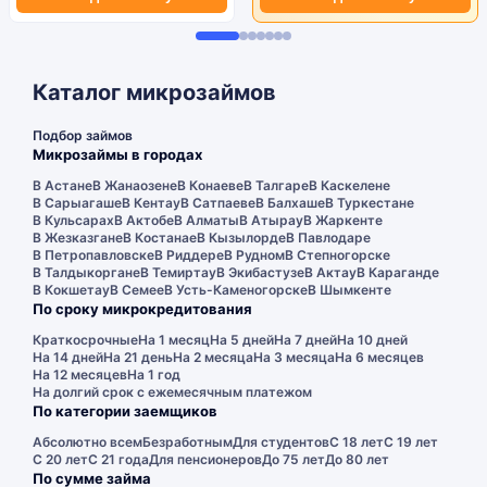
Каталог микрозаймов
Подбор займов
Микрозаймы в городах
В Астане
В Жанаозене
В Конаеве
В Талгаре
В Каскелене
В Сарыагаше
В Кентау
В Сатпаеве
В Балхаше
В Туркестане
В Кульсарах
В Актобе
В Алматы
В Атырау
В Жаркенте
В Жезказгане
В Костанае
В Кызылорде
В Павлодаре
В Петропавловске
В Риддере
В Рудном
В Степногорске
В Талдыкоргане
В Темиртау
В Экибастузе
В Актау
В Караганде
В Кокшетау
В Семее
В Усть-Каменогорске
В Шымкенте
По сроку микрокредитования
Краткосрочные
На 1 месяц
На 5 дней
На 7 дней
На 10 дней
На 14 дней
На 21 день
На 2 месяца
На 3 месяца
На 6 месяцев
На 12 месяцев
На 1 год
На долгий срок с ежемесячным платежом
По категории заемщиков
Абсолютно всем
Безработным
Для студентов
С 18 лет
С 19 лет
С 20 лет
С 21 года
Для пенсионеров
До 75 лет
До 80 лет
По сумме займа