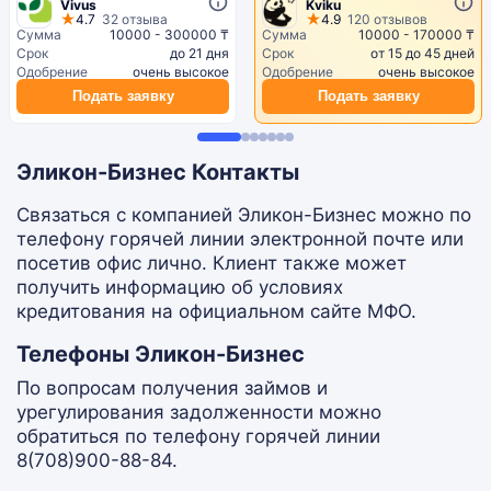
Vivus
Kviku
4.7
32 отзыва
4.9
120 отзывов
Сумма
10000 - 300000 ₸
Сумма
10000 - 170000 ₸
Срок
до 21 дня
Срок
от 15 до 45 дней
Одобрение
очень высокое
Одобрение
очень высокое
Подать заявку
Подать заявку
Эликон-Бизнес Контакты
Связаться с компанией Эликон-Бизнес можно по
телефону горячей линии электронной почте или
посетив офис лично. Клиент также может
получить информацию об условиях
кредитования на официальном сайте МФО.
Телефоны Эликон-Бизнес
По вопросам получения займов и
урегулирования задолженности можно
обратиться по телефону горячей линии
8(708)900-88-84.