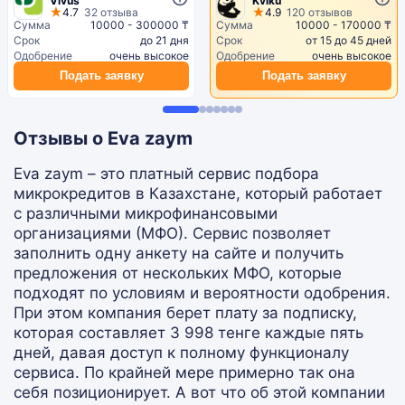
Vivus
Kviku
4.7
32 отзыва
4.9
120 отзывов
Сумма
10000 - 300000 ₸
Сумма
10000 - 170000 ₸
Срок
до 21 дня
Срок
от 15 до 45 дней
Одобрение
очень высокое
Одобрение
очень высокое
Подать заявку
Подать заявку
Отзывы о Eva zaym
Eva zaym – это платный сервис подбора
микрокредитов в Казахстане, который работает
с различными микрофинансовыми
организациями (МФО). Сервис позволяет
заполнить одну анкету на сайте и получить
предложения от нескольких МФО, которые
подходят по условиям и вероятности одобрения.
При этом компания берет плату за подписку,
которая составляет 3 998 тенге каждые пять
дней, давая доступ к полному функционалу
сервиса. По крайней мере примерно так она
себя позиционирует. А вот что об этой компании