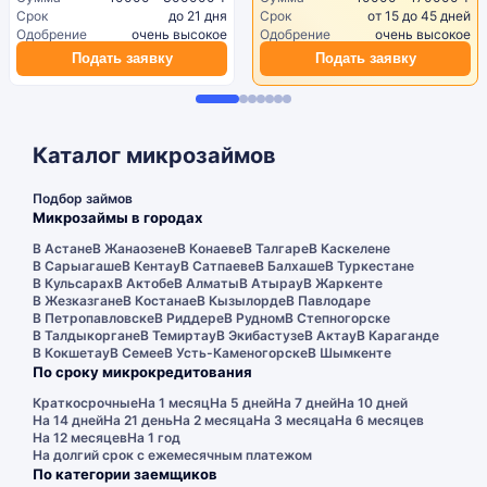
Срок
до 21 дня
Срок
от 15 до 45 дней
Одобрение
очень высокое
Одобрение
очень высокое
Подать заявку
Подать заявку
Каталог микрозаймов
Подбор займов
Микрозаймы в городах
В Астане
В Жанаозене
В Конаеве
В Талгаре
В Каскелене
В Сарыагаше
В Кентау
В Сатпаеве
В Балхаше
В Туркестане
В Кульсарах
В Актобе
В Алматы
В Атырау
В Жаркенте
В Жезказгане
В Костанае
В Кызылорде
В Павлодаре
В Петропавловске
В Риддере
В Рудном
В Степногорске
В Талдыкоргане
В Темиртау
В Экибастузе
В Актау
В Караганде
В Кокшетау
В Семее
В Усть-Каменогорске
В Шымкенте
По сроку микрокредитования
Краткосрочные
На 1 месяц
На 5 дней
На 7 дней
На 10 дней
На 14 дней
На 21 день
На 2 месяца
На 3 месяца
На 6 месяцев
На 12 месяцев
На 1 год
На долгий срок с ежемесячным платежом
По категории заемщиков