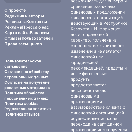
возможность для выбора и
сравнения различных
О проекте
финансовых предложений
Редакция и авторы
финансовых организаций,
Реквизиты
Контакты
действующих в Республике
Реклама
Пресса о нас
Казахстан. Информация
Карта сайта
Вакансии
носит справочный
Отзывы пользователей
характер, получена из
Права заемщиков
сторонних источников без
изменений и не является
финансовой или
Пользовательское
юридической
соглашение
рекомендацией. Кредиты и
Согласие на обработку
иные финансовые
персональных данных
продукты
Согласие на получение
предоставляются
рекламных материалов
непосредственно
Политика обработки
финансовыми
персональных данных
организациями.
Политика cookies
Взаимодействие клиента с
Редакционная политика
финансовой организацией
Политика отзывов
осуществляется после
перехода на сайт данной
организации или получения