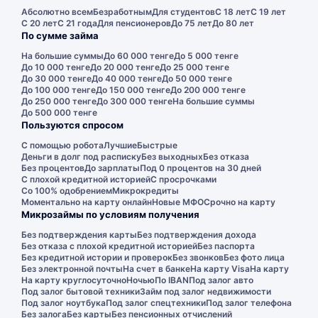
Абсолютно всем
Безработным
Для студентов
С 18 лет
С 19 лет
С 20 лет
С 21 года
Для пенсионеров
До 75 лет
До 80 лет
По сумме займа
На большие суммы
До 60 000 тенге
До 5 000 тенге
До 10 000 тенге
До 20 000 тенге
До 25 000 тенге
До 30 000 тенге
До 40 000 тенге
До 50 000 тенге
До 100 000 тенге
До 150 000 тенге
До 200 000 тенге
До 250 000 тенге
До 300 000 тенге
На большие суммы
До 500 000 тенге
Пользуются спросом
С помощью робота
Лучшие
Быстрые
Деньги в долг под расписку
Без выходных
Без отказа
Без процентов
До зарплаты
Под 0 процентов на 30 дней
С плохой кредитной историей
С просрочками
Со 100% одобрением
Микрокредиты
Моментально на карту онлайн
Новые МФО
Срочно на карту
Микрозаймы по условиям получения
Без подтверждения карты
Без подтверждения дохода
Без отказа с плохой кредитной историей
Без паспорта
Без кредитной истории и проверок
Без звонков
Без фото лица
Без электронной почты
На счет в банке
На карту Visa
На карту
На карту круглосуточно
Ночью
По IBAN
Под залог авто
Под залог бытовой техники
Займ под залог недвижимости
Под залог ноутбука
Под залог спецтехники
Под залог телефона
Без залога
Без карты
Без пенсионных отчислений