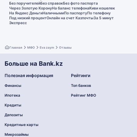
Без поручителей
Без справок
Без фото паспорта
Через Золотую Корону
На баланс телефона
Киви кошелек
На Яндекс Деньги
Наличными
По паспорту
По телефону
Под низкий процент
Онлайн на счет Казпочты
За 5 минут
Экспресс
Главная
МФО
Eva zaym
Отзывы
Больше на Bank.kz
Полезная информация
Рейтинги
Финансы
Топ банков
Ипотека
Рейтинг МФО
Кредиты
Депозиты
Кредитные карты
Микрозаймы