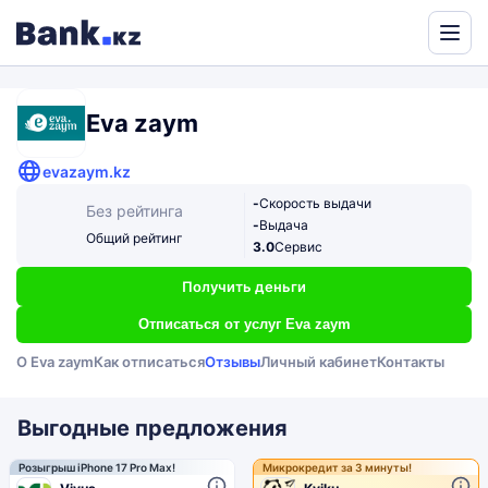
Powered
by
Translate
Eva zaym
evazaym.kz
-
Скорость выдачи
Без рейтинга
-
Выдача
Общий рейтинг
3.0
Сервис
Получить деньги
Отписаться от услуг Eva zaym
О Eva zaym
Как отписаться
Отзывы
Личный кабинет
Контакты
Выгодные предложения
Розыгрыш iPhone 17 Pro Max!
Микрокредит за 3 минуты!