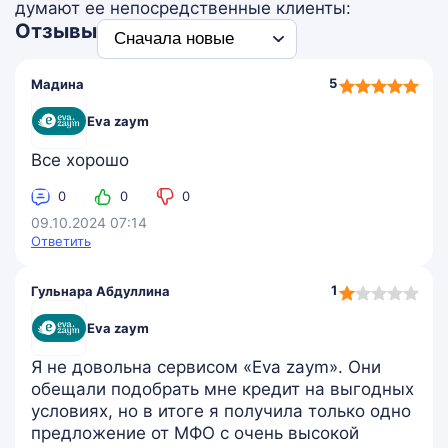
думают ее непосредственные клиенты:
Отзывы
5,0
5
Мадина
rating
Eva zaym
Все хорошо
0
0
0
09.10.2024 07:14
Ответить
1,0
1
Гульнара Абдуллина
rating
Eva zaym
Я не довольна сервисом «Eva zaym». Они
обещали подобрать мне кредит на выгодных
условиях, но в итоге я получила только одно
предложение от МФО с очень высокой