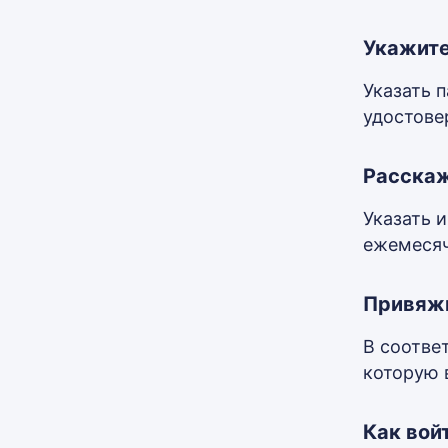
Укажите
Указать 
удостове
Расскаж
Указать 
ежемесяч
Привяжи
В соотве
которую 
Как войт