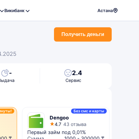
Викибанк
Астана
Powere
by
Получить деньги
Translat
4.2025
-
2.4
Выдача
Сервис
инуты!
Без смс и карты
Dengoo
4.7
43 отзыва
Первый займ под 0,01%
Микрок
000 ₸
Сумма
1000 - 300000 ₸
Сумма