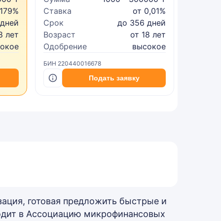
 179%
Ставка
от 0,01%
Ставка
 дней
Срок
до 356 дней
Срок
8 лет
Возраст
от 18 лет
Возрас
сокое
Одобрение
высокое
Одобре
БИН 220440016678
БИН 2402
Подать заявку
зация, готовая предложить быстрые и
одит в Ассоциацию микрофинансовых