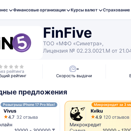
знес
Финансовые организации
Курсы валют
Страхование
FinFive
ТОО «МФО «Симетра»,
Лицензия № 02.23.0021.М от 21.0
-
Без рейтинга
бщий рейтинг
Скорость выдачи
дные предложения
Розыгрыш iPhone 17 Pro Max!
Микрокредит за 3 м
Vivus
Kviku
4.7
32 отзыва
4.9
120 отзывов
нлайн
Микрокредит
10000 - 300000 ₸
Сумма
10000 - 170