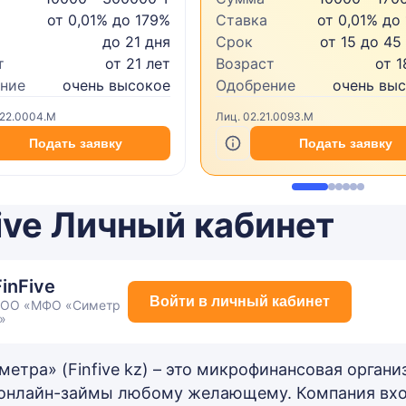
от 0,01% до 179%
Ставка
от 0,01% до
до 21 дня
Срок
от 15 до 45
т
от 21 лет
Возраст
от 1
ние
очень высокое
Одобрение
очень вы
.22.0004.M
Лиц. 02.21.0093.M
Подать заявку
Подать заявку
ive Личный кабинет
FinFive
Войти в личный кабинет
ОО «МФО «Симетр
»
етра» (Finfive kz) – это микрофинансовая органи
онлайн-займы любому желающему. Компания вх