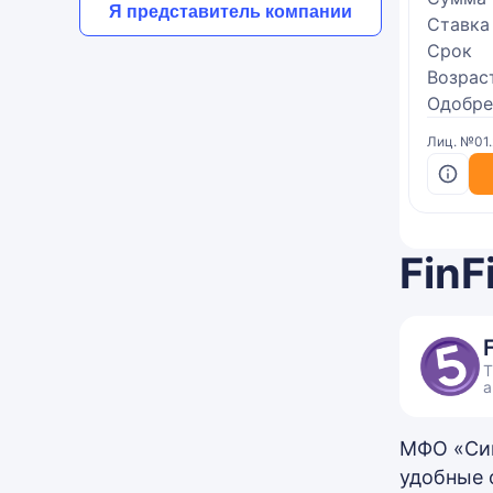
Я представитель компании
Ставка
Срок
Возрас
Одобре
Лиц. №01
FinF
Т
а
МФО «Сим
удобные 