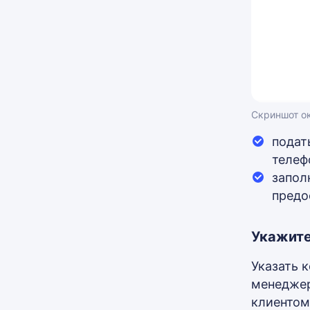
Скриншот ок
подат
телеф
запол
предо
Укажите
Указать 
менеджер
клиентом