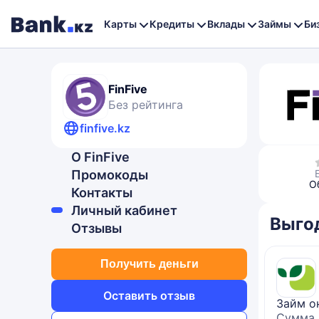
Карты
Кредиты
Вклады
Займы
Би
FinFive
Без рейтинга
finfive.kz
О FinFive
Промокоды
О
Контакты
Личный кабинет
Выго
Отзывы
Получить деньги
Оставить отзыв
Займ о
Сумма