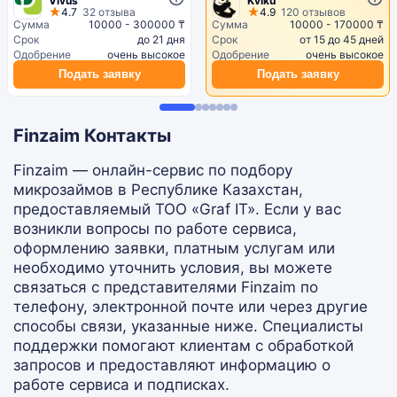
Vivus
Kviku
4.7
32 отзыва
4.9
120 отзывов
Сумма
10000 - 300000 ₸
Сумма
10000 - 170000 ₸
Срок
до 21 дня
Срок
от 15 до 45 дней
Одобрение
очень высокое
Одобрение
очень высокое
Подать заявку
Подать заявку
Finzaim Контакты
Finzaim — онлайн-сервис по подбору
микрозаймов в Республике Казахстан,
предоставляемый ТОО «Graf IT». Если у вас
возникли вопросы по работе сервиса,
оформлению заявки, платным услугам или
необходимо уточнить условия, вы можете
связаться с представителями Finzaim по
телефону, электронной почте или через другие
способы связи, указанные ниже. Специалисты
поддержки помогают клиентам с обработкой
запросов и предоставляют информацию о
работе сервиса и подписках.