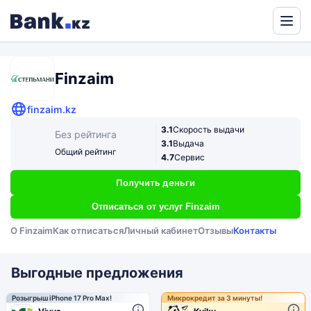
Powered
by
Translate
Finzaim
finzaim.kz
3.1
Скорость выдачи
Без рейтинга
3.1
Выдача
Общий рейтинг
4.7
Сервис
Получить деньги
Отписаться от услуг Finzaim
О Finzaim
Как отписаться
Личный кабинет
Отзывы
Контакты
Выгодные предложения
Розыгрыш iPhone 17 Pro Max!
Микрокредит за 3 минуты!