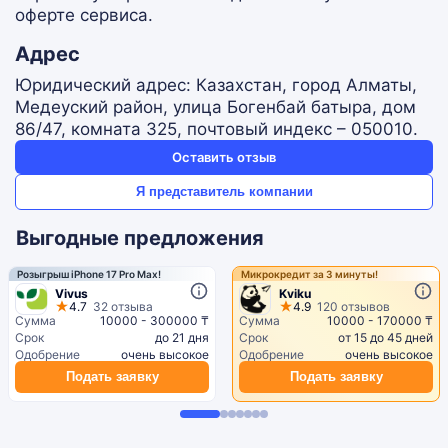
оферте сервиса.
Адрес
Юридический адрес: Казахстан, город Алматы,
Медеуский район, улица Богенбай батыра, дом
86/47, комната 325, почтовый индекс – 050010.
Оставить отзыв
Я представитель компании
Выгодные предложения
Розыгрыш iPhone 17 Pro Max!
Микрокредит за 3 минуты!
Vivus
Kviku
4.7
32 отзыва
4.9
120 отзывов
Сумма
10000 - 300000 ₸
Сумма
10000 - 170000 ₸
Срок
до 21 дня
Срок
от 15 до 45 дней
Одобрение
очень высокое
Одобрение
очень высокое
Подать заявку
Подать заявку