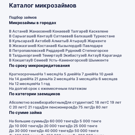
Каталог микрозаймов
Подбор займов
Микрозаймы в городах
В Астане
В Жанаозене
В Конаеве
В Талгаре
В Каскелене
В Сарыагаше
В Кентау
В Сатпаеве
В Балхаше
В Туркестане
В Кульсарах
В Актобе
В Алматы
В Атырау
В Жаркенте
В Жезказгане
В Костанае
В Кызылорде
В Павлодаре
В Петропавловске
В Риддере
В Рудном
В Степногорске
В Талдыкоргане
В Темиртау
В Экибастузе
В Актау
В Караганде
В Кокшетау
В Семее
В Усть-Каменогорске
В Шымкенте
По сроку микрокредитования
Краткосрочные
На 1 месяц
На 5 дней
На 7 дней
На 10 дней
На 14 дней
На 21 день
На 2 месяца
На 3 месяца
На 6 месяцев
На 12 месяцев
На 1 год
На долгий срок с ежемесячным платежом
По категории заемщиков
Абсолютно всем
Безработным
Для студентов
С 18 лет
С 19 лет
С 20 лет
С 21 года
Для пенсионеров
До 75 лет
До 80 лет
По сумме займа
На большие суммы
До 60 000 тенге
До 5 000 тенге
До 10 000 тенге
До 20 000 тенге
До 25 000 тенге
До 30 000 тенге
До 40 000 тенге
До 50 000 тенге