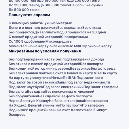
До 100 000 тенге
До 150 000 тенге
До 200 000 тенге
До 250 000 тенге
До 300 000 тенге
На большие суммы
До 500 000 тенге
Пользуются спросом
С помощью робота
Лучшие
Быстрые
Деньги в долг под расписку
Без выходных
Без отказа
Без процентов
До зарплаты
Под 0 процентов на 30 дней
С плохой кредитной историей
С просрочками
Со 100% одобрением
Микрокредиты
Моментально на карту онлайн
Новые МФО
Срочно на карту
Микрозаймы по условиям получения
Без подтверждения карты
Без подтверждения дохода
Без отказа с плохой кредитной историей
Без паспорта
Без кредитной истории и проверок
Без звонков
Без фото лица
Без электронной почты
На счет в банке
На карту Visa
На карту
На карту круглосуточно
Ночью
По IBAN
Под залог авто
Под залог бытовой техники
Займ под залог недвижимости
Под залог ноутбука
Под залог спецтехники
Под залог телефона
Без залога
Без карты
Без пенсионных отчислений
Без поручителей
Без справок
Без фото паспорта
Через Золотую Корону
На баланс телефона
Киви кошелек
На Яндекс Деньги
Наличными
По паспорту
По телефону
Под низкий процент
Онлайн на счет Казпочты
За 5 минут
Экспресс