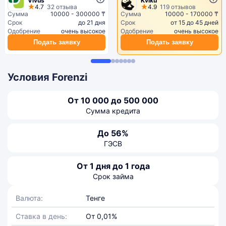
Vivus
Kviku
4.7
32 отзыва
4.9
119 отзывов
Сумма
10000 - 300000 ₸
Сумма
10000 - 170000 ₸
Срок
до 21 дня
Срок
от 15 до 45 дней
Одобрение
очень высокое
Одобрение
очень высокое
Подать заявку
Подать заявку
Условия Forenzi
От 10 000 до 500 000
Сумма кредита
До 56%
ГЭСВ
От 1 дня до 1 года
Срок займа
Валюта:
Тенге
Ставка в день:
От 0,01%