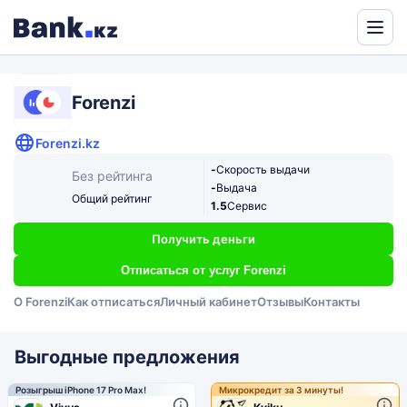
Powered
by
Translate
Forenzi
Forenzi.kz
-
Скорость выдачи
Без рейтинга
-
Выдача
Общий рейтинг
1.5
Сервис
Получить деньги
Отписаться от услуг Forenzi
О Forenzi
Как отписаться
Личный кабинет
Отзывы
Контакты
Выгодные предложения
Розыгрыш iPhone 17 Pro Max!
Микрокредит за 3 минуты!