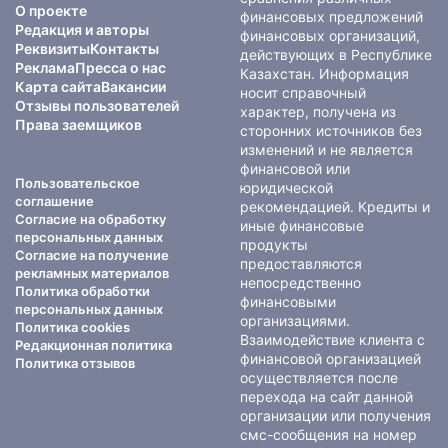
О проекте
финансовых предложений
Редакция и авторы
финансовых организаций,
Реквизиты
Контакты
действующих в Республике
Реклама
Пресса о нас
Казахстан. Информация
Карта сайта
Вакансии
носит справочный
Отзывы пользователей
характер, получена из
Права заемщиков
сторонних источников без
изменений и не является
финансовой или
Пользовательское
юридической
соглашение
рекомендацией. Кредиты и
Согласие на обработку
иные финансовые
персональных данных
продукты
Согласие на получение
предоставляются
рекламных материалов
непосредственно
Политика обработки
финансовыми
персональных данных
организациями.
Политика cookies
Взаимодействие клиента с
Редакционная политика
финансовой организацией
Политика отзывов
осуществляется после
перехода на сайт данной
организации или получения
смс-сообщения на номер