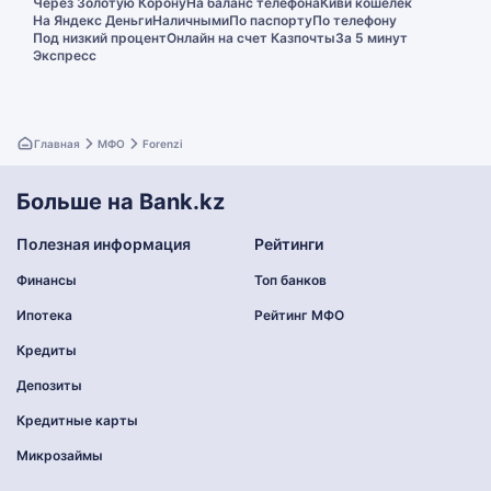
Через Золотую Корону
На баланс телефона
Киви кошелек
На Яндекс Деньги
Наличными
По паспорту
По телефону
Под низкий процент
Онлайн на счет Казпочты
За 5 минут
Экспресс
Главная
МФО
Forenzi
Больше на Bank.kz
Полезная информация
Рейтинги
Финансы
Топ банков
Ипотека
Рейтинг МФО
Кредиты
Депозиты
Кредитные карты
Микрозаймы