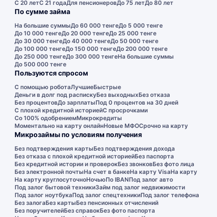
С 20 лет
С 21 года
Для пенсионеров
До 75 лет
До 80 лет
По сумме займа
На большие суммы
До 60 000 тенге
До 5 000 тенге
До 10 000 тенге
До 20 000 тенге
До 25 000 тенге
До 30 000 тенге
До 40 000 тенге
До 50 000 тенге
До 100 000 тенге
До 150 000 тенге
До 200 000 тенге
До 250 000 тенге
До 300 000 тенге
На большие суммы
До 500 000 тенге
Пользуются спросом
С помощью робота
Лучшие
Быстрые
Деньги в долг под расписку
Без выходных
Без отказа
Без процентов
До зарплаты
Под 0 процентов на 30 дней
С плохой кредитной историей
С просрочками
Со 100% одобрением
Микрокредиты
Моментально на карту онлайн
Новые МФО
Срочно на карту
Микрозаймы по условиям получения
Без подтверждения карты
Без подтверждения дохода
Без отказа с плохой кредитной историей
Без паспорта
Без кредитной истории и проверок
Без звонков
Без фото лица
Без электронной почты
На счет в банке
На карту Visa
На карту
На карту круглосуточно
Ночью
По IBAN
Под залог авто
Под залог бытовой техники
Займ под залог недвижимости
Под залог ноутбука
Под залог спецтехники
Под залог телефона
Без залога
Без карты
Без пенсионных отчислений
Без поручителей
Без справок
Без фото паспорта