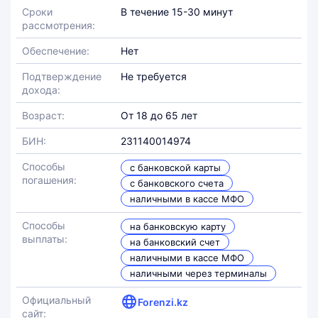
Сроки
В течение 15-30 минут
рассмотрения:
Обеспечение:
Нет
Подтверждение
Не требуется
дохода:
Возраст:
От 18 до 65 лет
БИН:
231140014974
Способы
с банковской карты
погашения:
с банковского счета
наличными в кассе МФО
Способы
на банковскую карту
выплаты:
на банковский счет
наличными в кассе МФО
наличными через терминалы
Официальный
Forenzi.kz
сайт: