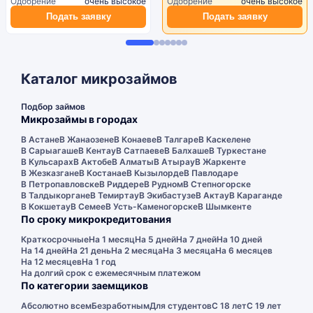
Одобрение
очень высокое
Одобрение
очень высокое
Подать заявку
Подать заявку
Каталог микрозаймов
Подбор займов
Микрозаймы в городах
В Астане
В Жанаозене
В Конаеве
В Талгаре
В Каскелене
В Сарыагаше
В Кентау
В Сатпаеве
В Балхаше
В Туркестане
В Кульсарах
В Актобе
В Алматы
В Атырау
В Жаркенте
В Жезказгане
В Костанае
В Кызылорде
В Павлодаре
В Петропавловске
В Риддере
В Рудном
В Степногорске
В Талдыкоргане
В Темиртау
В Экибастузе
В Актау
В Караганде
В Кокшетау
В Семее
В Усть-Каменогорске
В Шымкенте
По сроку микрокредитования
Краткосрочные
На 1 месяц
На 5 дней
На 7 дней
На 10 дней
На 14 дней
На 21 день
На 2 месяца
На 3 месяца
На 6 месяцев
На 12 месяцев
На 1 год
На долгий срок с ежемесячным платежом
По категории заемщиков
Абсолютно всем
Безработным
Для студентов
С 18 лет
С 19 лет