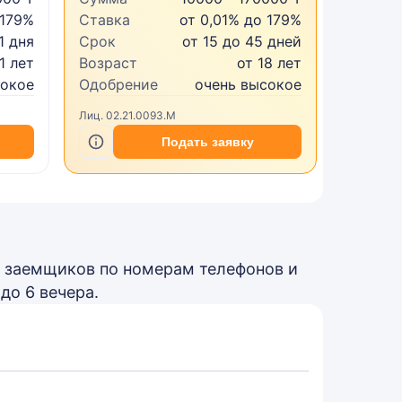
 179%
Ставка
от 0,01% до 179%
Ставка
1 дня
Срок
от 15 до 45 дней
Срок
1 лет
Возраст
от 18 лет
Возрас
сокое
Одобрение
очень высокое
Одобре
Лиц. 02.21.0093.M
БИН 2204
Подать заявку
 заемщиков по номерам телефонов и
до 6 вечера.