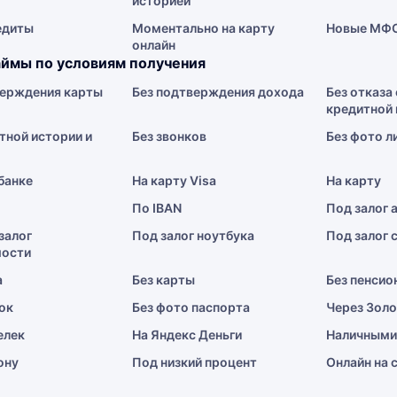
историей
едиты
Моментально на карту
Новые МФ
онлайн
ймы по условиям получения
верждения карты
Без подтверждения дохода
Без отказа 
кредитной 
тной истории и
Без звонков
Без фото л
 банке
На карту Visa
На карту
По IBAN
Под залог 
залог
Под залог ноутбука
Под залог 
ости
а
Без карты
Без пенсио
ок
Без фото паспорта
Через Зол
елек
На Яндекс Деньги
Наличными
ону
Под низкий процент
Онлайн на 