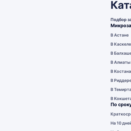
Кат
Подбор з
Микроза
В Астане
В Каскел
В Балхаш
В Алматы
В Костан
В Риддер
В Темирт
В Кокшет
По срок
Краткоср
На 10 дне