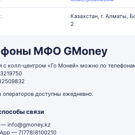
:
Казахстан, г. Алматы, Б
2
ефоны МФО GMoney
я с колл-центром «Го Моней» можно по телефона
)3219750
7)2509832
 операторов доступны ежедневно.
способы связи
l — info@gmoney.kz
App — 7(778)8100210