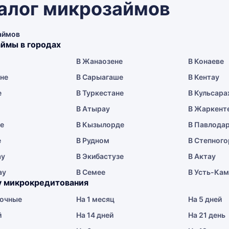
алог микрозаймов
аймов
ймы в городах
В Жанаозене
В Конаеве
ене
В Сарыагаше
В Кентау
е
В Туркестане
В Кульсара
В Атырау
В Жаркент
ае
В Кызылорде
В Павлода
е
В Рудном
В Степного
ау
В Экибастузе
В Актау
ау
В Семее
В Усть-Ка
у микрокредитования
очные
На 1 месяц
На 5 дней
й
На 14 дней
На 21 день