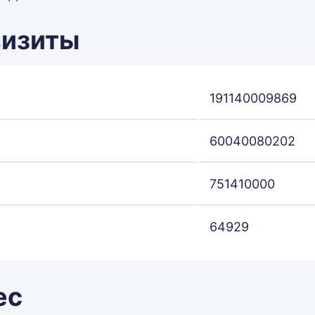
визиты
191140009869
60040080202
751410000
64929
ес