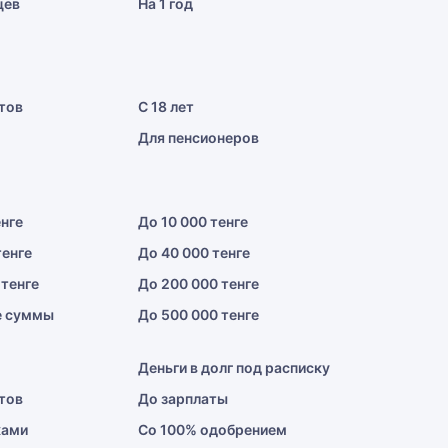
цев
На 1 год
тов
С 18 лет
Для пенсионеров
енге
До 10 000 тенге
тенге
До 40 000 тенге
 тенге
До 200 000 тенге
е суммы
До 500 000 тенге
Деньги в долг под расписку
тов
До зарплаты
ками
Со 100% одобрением