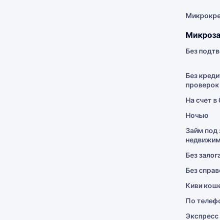
Микрокр
Микроза
Без подт
Без креди
проверок
На счет в
Ночью
Займ под 
недвижим
Без залог
Без справ
Киви кош
По телеф
Экспресс