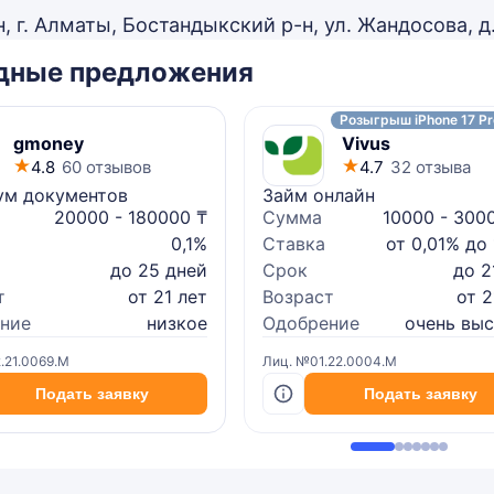
, г. Алматы, Бостандыкский р-н, ул. Жандосова, д.
дные предложения
Розыгрыш iPhone 17 Pr
gmoney
Vivus
4.8
60 отзывов
4.7
32 отзыва
м документов
Займ онлайн
20000 - 180000 ₸
Сумма
10000 - 300
0,1%
Ставка
от 0,01% до
до 25 дней
Срок
до 2
т
от 21 лет
Возраст
от 2
ние
низкое
Одобрение
очень вы
.21.0069.M
Лиц. №01.22.0004.M
Подать заявку
Подать заявку