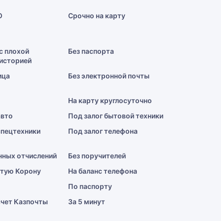
О
Срочно на карту
с плохой
Без паспорта
историей
ица
Без электронной почты
На карту круглосуточно
авто
Под залог бытовой техники
спецтехники
Под залог телефона
нных отчислений
Без поручителей
отую Корону
На баланс телефона
По паспорту
счет Казпочты
За 5 минут