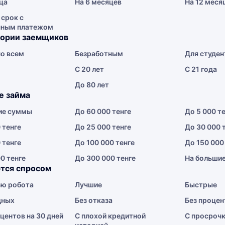
ца
На 6 месяцев
На 12 меся
 срок с
чным платежом
гории заемщиков
о всем
Безработным
Для студен
С 20 лет
С 21 года
До 80 лет
е займа
ие суммы
До 60 000 тенге
До 5 000 т
 тенге
До 25 000 тенге
До 30 000 
 тенге
До 100 000 тенге
До 150 000
0 тенге
До 300 000 тенге
На больши
тся спросом
ю робота
Лучшие
Быстрые
дных
Без отказа
Без процен
центов на 30 дней
С плохой кредитной
С просроч