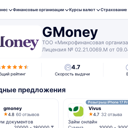
знес
Финансовые организации
Курсы валют
Страхование
GMoney
TOO «Микрофинансовая организ
Лицензия № 02.21.0069.M от 09.04
4.7
8
бщий рейтинг
Скорость выдачи
дные предложения
Розыгрыш iPhone 17 Pr
gmoney
Vivus
4.8
60 отзывов
4.7
32 отзыва
м документов
Займ онлайн
20000 - 180000 ₸
Сумма
10000 - 300