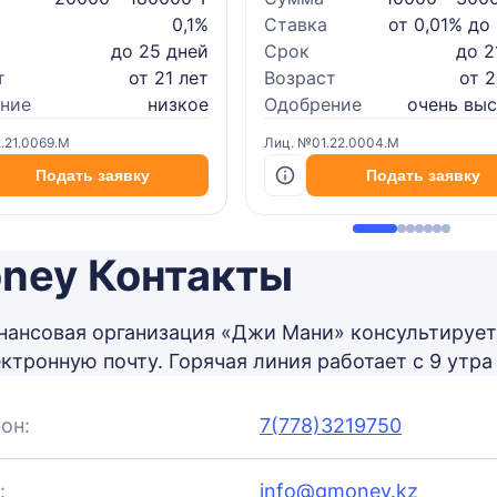
0,1%
Ставка
от 0,01% до
до 25 дней
Срок
до 2
т
от 21 лет
Возраст
от 2
ние
низкое
Одобрение
очень вы
.21.0069.M
Лиц. №01.22.0004.M
Подать заявку
Подать заявку
ney Контакты
ансовая организация «Джи Мани» консультирует
ктронную почту. Горячая линия работает с 9 утра 
он:
7(778)3219750
:
info@gmoney.kz