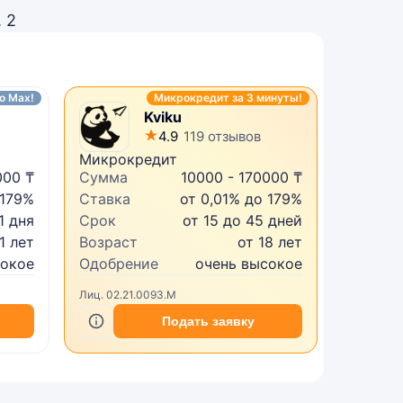
 2
o Max!
Микрокредит за 3 минуты!
Kviku
4.9
119 отзывов
Микрокредит
Первый
000 ₸
Сумма
10000 - 170000 ₸
Сумма
 179%
Ставка
от 0,01% до 179%
Ставка
1 дня
Срок
от 15 до 45 дней
Срок
1 лет
Возраст
от 18 лет
Возрас
сокое
Одобрение
очень высокое
Одобре
Лиц. 02.21.0093.M
БИН 2204
Подать заявку