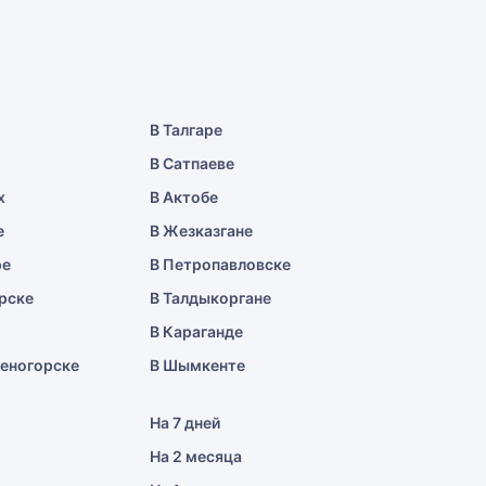
В Талгаре
В Сатпаеве
х
В Актобе
е
В Жезказгане
ре
В Петропавловске
рске
В Талдыкоргане
В Караганде
меногорске
В Шымкенте
На 7 дней
На 2 месяца