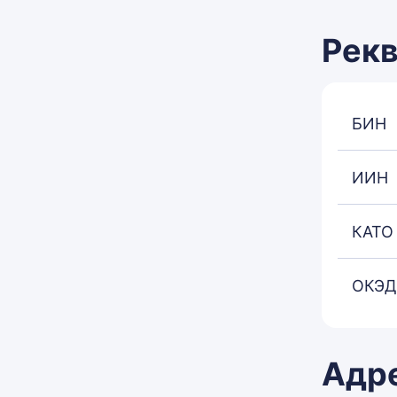
Рек
БИН
ИИН
КАТО
ОКЭД
Адр