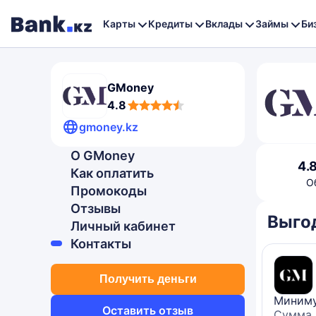
Карты
Кредиты
Вклады
Займы
Би
GMoney
4,8
4.8
rating
gmoney.kz
О GMoney
4,8
4.
Как оплатить
rating
О
Промокоды
Отзывы
Выго
Личный кабинет
Контакты
Получить деньги
Миниму
Оставить отзыв
Сумма