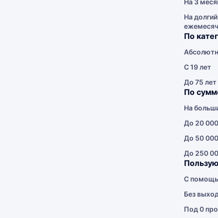
На 3 меся
На долгий
ежемеся
По кате
Абсолютн
С 19 лет
До 75 лет
По сумм
На больш
До 20 000
До 50 000
До 250 00
Пользую
С помощь
Без выхо
Под 0 про