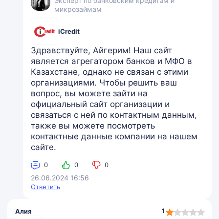
Эксперт по банковским кредитам и
микрозаймам
iCredit
Здравствуйте, Айгерим! Наш сайт
является агрегатором банков и МФО в
Казахстане, однако не связан с этими
организациями. Чтобы решить ваш
вопрос, вы можете зайти на
официальный сайт организации и
связаться с ней по контактным данным,
также вы можете посмотреть
контактные данные компании на нашем
сайте.
0
0
0
26.06.2024 16:56
Ответить
1,0
1
Алия
rating