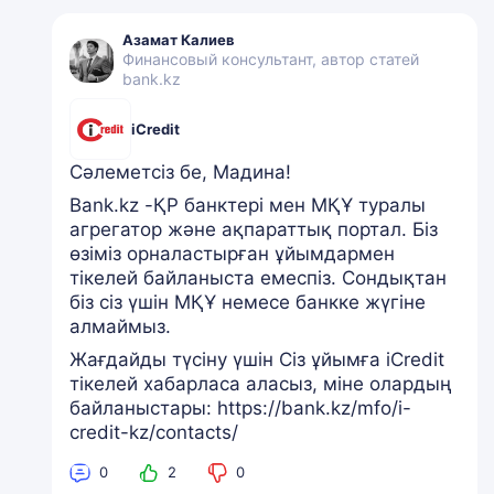
Азамат Калиев
Финансовый консультант, автор статей
bank.kz
iCredit
Сәлеметсіз бе, Мадина!
Bank.kz -ҚР банктері мен МҚҰ туралы
агрегатор және ақпараттық портал. Біз
өзіміз орналастырған ұйымдармен
тікелей байланыста емеспіз. Сондықтан
біз сіз үшін МҚҰ немесе банкке жүгіне
алмаймыз.
Жағдайды түсіну үшін Сіз ұйымға iCredit
тікелей хабарласа аласыз, міне олардың
байланыстары: https://bank.kz/mfo/i-
credit-kz/contacts/
0
2
0