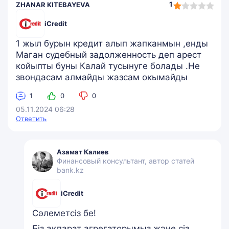
1,0
1
ZHANAR KITEBAYEVA
rating
iCredit
1 жыл бурын кредит алып жапканмын ,енды
Маган судебный задолженность деп арест
койыпты буны Калай тусынуге болады .Не
звондасам алмайды жазсам окымайды
1
0
0
05.11.2024 06:28
Ответить
Азамат Калиев
Финансовый консультант, автор статей
bank.kz
iCredit
Сәлеметсіз бе!
Біз ақпарат агрегаторымыз және сіз