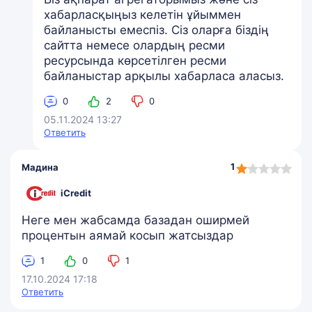
хабарласқыңыз келетін ұйыммен
байланысты емеспіз. Сіз оларға біздің
сайтта немесе олардың ресми
ресурсында көрсетілген ресми
байланыстар арқылы хабарласа аласыз.
0
2
0
05.11.2024 13:27
Ответить
1,0
1
Мадина
rating
iCredit
Неге мен жабсамда базадан оширмей
процентын аямай косып жатсыздар
1
0
1
17.10.2024 17:18
Ответить