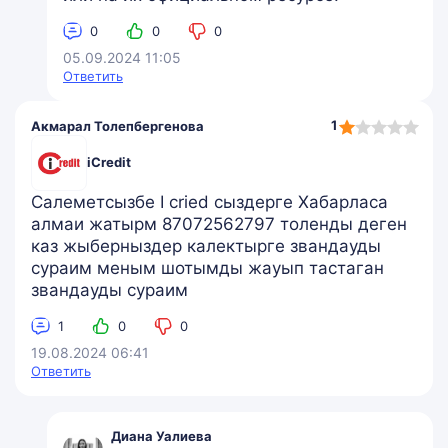
0
0
0
05.09.2024 11:05
Ответить
1,0
1
Акмарал Толепбергенова
rating
iCredit
Салеметсызбе I cried сыздерге Хабарласа
алмаи жатырм 87072562797 толенды деген
каз жыберныздер калектырге звандауды
сураим меным шотымды жауып тастаган
звандауды сураим
1
0
0
19.08.2024 06:41
Ответить
Диана Уалиева