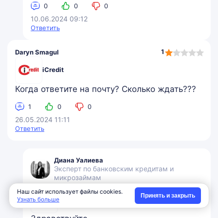
0
0
0
10.06.2024 09:12
Ответить
1,0
1
Daryn Smagul
rating
iCredit
Когда ответите на почту? Сколько ждать???
1
0
0
26.05.2024 11:11
Ответить
Диана Уалиева
Эксперт по банковским кредитам и
микрозаймам
Наш сайт использует файлы cookies.
Принять и закрыть
iCredit
Узнать больше