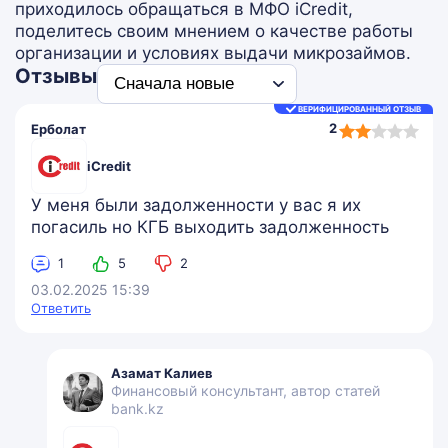
приходилось обращаться в МФО iCredit,
поделитесь своим мнением о качестве работы
организации и условиях выдачи микрозаймов.
Отзывы
ВЕРИФИЦИРОВАННЫЙ ОТЗЫВ
2,0
2
Ерболат
rating
iCredit
У меня были задолженности у вас я их
погасиль но КГБ выходить задолженность
1
5
2
03.02.2025 15:39
Ответить
Азамат Калиев
Финансовый консультант, автор статей
bank.kz