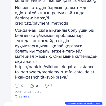
келетін ұйымға тікелей қатысымыз жоқ;
Несиені өтеудің барлық қолжетімді
әдістері ұйымның ресми сайтында
берілген: https://i-
credit.kz/payment_methods
Сондай-ақ, сізге ыңғайлы болу үшін біз
белгілі бір ұйыммен проблемалар
туындаған жағдайда сіздің
құқықтарыңызды қалай қорғауға
болатыны туралы егжей-тегжейлі
материал жаздық. Оны мына сілтемеден
оқи аласыз:
https://bank.kz/wikibank/legal-assistance-
to-borrowers/problemy-s-mfo-chto-delat-
i-kak-zashchitit-svoi-prava/.
0
0
3
22.11.2024 07:47
Ответить
ВЕРИФИЦИРОВАННЫЙ ОТЗЫВ