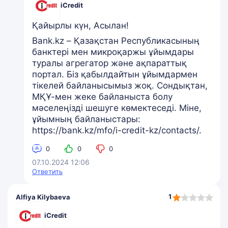
iCredit
Қайырлы күн, Асылан!
Bank.kz – Қазақстан Республикасының
банктері мен микроқаржы ұйымдары
туралы агрегатор және ақпараттық
портал. Біз қабылдайтын ұйымдармен
тікелей байланысымыз жоқ. Сондықтан,
МҚҰ-мен жеке байланыста болу
мәселеңізді шешуге көмектеседі. Міне,
ұйымның байланыстары:
https://bank.kz/mfo/i-credit-kz/contacts/.
0
0
0
07.10.2024 12:06
Ответить
1,0
1
Alfiya Kilybaeva
rating
iCredit