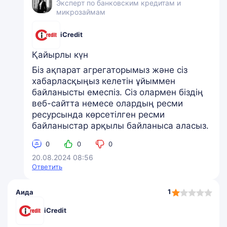
Эксперт по банковским кредитам и
микрозаймам
iCredit
Қайырлы күн
Біз ақпарат агрегаторымыз және сіз
хабарласқыңыз келетін ұйыммен
байланысты емеспіз. Сіз олармен біздің
веб-сайтта немесе олардың ресми
ресурсында көрсетілген ресми
байланыстар арқылы байланыса аласыз.
0
0
0
20.08.2024 08:56
Ответить
1,0
1
Аида
rating
iCredit