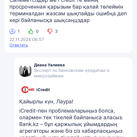
Сәлеметсіздер ме і credit те менің
просроченная қарызым бар қалай төлеймін
терминалдан жазсам шықпайды ошибңа деп
кері байланысқа шықсаңцздар
1
0
3
22.11.2024 06:57
Ответить
Диана Уалиева
Эксперт по банковским кредитам и
микрозаймам
iCredit
Қайырлы күн, Лаура!
iCredit-пен проблемаларыңыз болса,
олармен тек тікелей байланыса аласыз.
Bank.kz – бұл қаржылық ұйымдардың
агрегаторы және біз сіз хабарласқыңыз