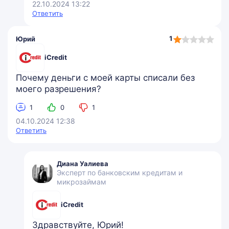
22.10.2024 13:22
Ответить
1,0
1
Юрий
rating
iCredit
Почему деньги с моей карты списали без
моего разрешения?
1
0
1
04.10.2024 12:38
Ответить
Диана Уалиева
Эксперт по банковским кредитам и
микрозаймам
iCredit
Здравствуйте, Юрий!