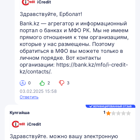
iCredit
Здравствуйте, Ерболат!
Bank.kz — агрегатор и информационный
портал о банках и МФО РК. Мы не имеем
прямого отношения к тем организациям,
которые у нас размещены. Поэтому
обратиться в МФО вы можете только в
личном порядке. Вот контакты
организации: https://bank.kz/mfo/i-credit-
kz/contacts/.
0
2
3
03.02.2025 15:58
Ответить
ВЕРИФИЦИРОВАННЫЙ ОТЗЫВ
1,0
1
Кулгайша
rating
iCredit
Здравствуйте. можно вашу электронную