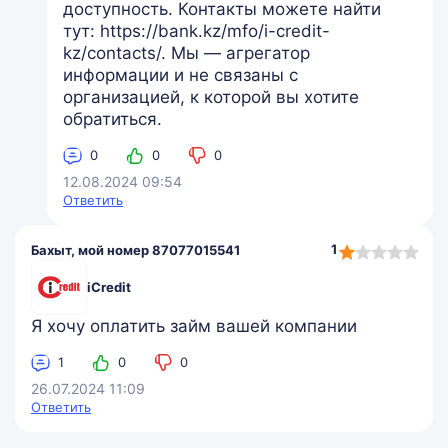
доступность. Контакты можете найти
тут: https://bank.kz/mfo/i-credit-
kz/contacts/. Мы — агрегатор
информации и не связаны с
организацией, к которой вы хотите
обратиться.
0
0
0
12.08.2024 09:54
Ответить
1,0
1
Бахыт, мой номер 87077015541
rating
iCredit
Я хочу оплатить займ вашей компании
1
0
0
26.07.2024 11:09
Ответить