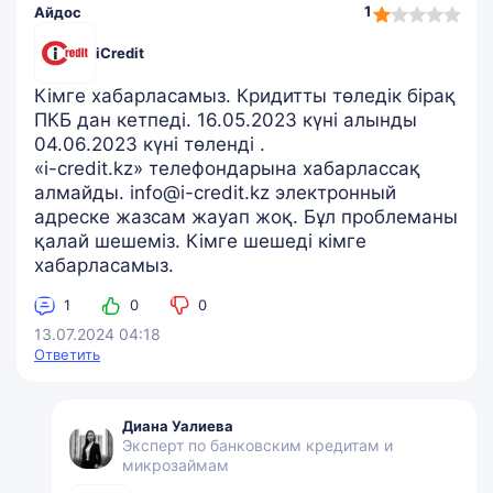
1,0
1
Айдос
rating
iCredit
Кімге хабарласамыз. Кридитты төледік бірақ
ПКБ дан кетпеді. 16.05.2023 күні алынды
04.06.2023 күні төленді .
«i-credit.kz» телефондарына хабарлассақ
алмайды. info@i-credit.kz электронный
адреске жазсам жауап жоқ. Бұл проблеманы
қалай шешеміз. Кімге шешеді кімге
хабарласамыз.
1
0
0
13.07.2024 04:18
Ответить
Диана Уалиева
Эксперт по банковским кредитам и
микрозаймам