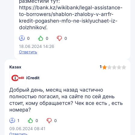
разместили тут:
https://bank.kz/wikibank/legal-assistance-
to-borrowers/shablon-zhaloby-v-arrfr-
kredit-pogashen-mfo-ne-isklyuchaet-iz-
dolzhnikov/.
0
0
0
18.06.2024 14:26
Ответить
1,0
1
Казах
rating
iCredit
Добрый день, месяц назад частично
полностью погасил, на сайте по сей день
стоит, кому обращается? Чек все есть , есть
номера?
1
0
0
09.06.2024 08:41
Ответить