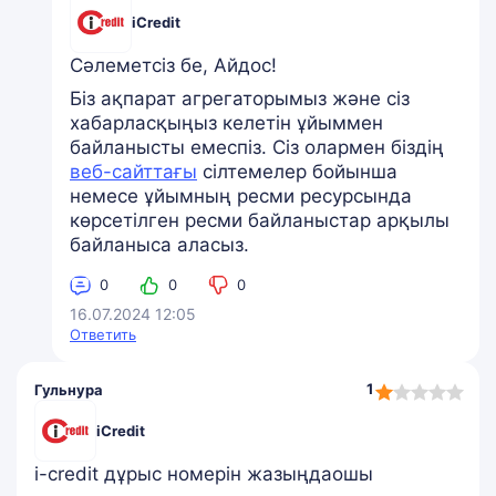
iCredit
Сәлеметсіз бе, Айдос!
Біз ақпарат агрегаторымыз және сіз
хабарласқыңыз келетін ұйыммен
байланысты емеспіз. Сіз олармен біздің
веб-сайттағы
сілтемелер бойынша
немесе ұйымның ресми ресурсында
көрсетілген ресми байланыстар арқылы
байланыса аласыз.
0
0
0
16.07.2024 12:05
Ответить
1,0
1
Гульнура
rating
iCredit
i-credit дұрыс номерін жазыңдаошы