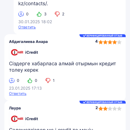
kz/contacts/.
0
3
2
30.01.2025 18:02
Ответить
ВЕРИФИЦИРОВАННЫЙ ОТЗЫВ
4,0
4
Абдигалиева Анара
rating
iCredit
Сіздерге хабарласа алмай отырмын кредит
толеу керек
0
0
1
23.01.2025 17:13
Ответить
ВЕРИФИЦИРОВАННЫЙ ОТЗЫВ
2,0
2
Лаура
rating
iCredit