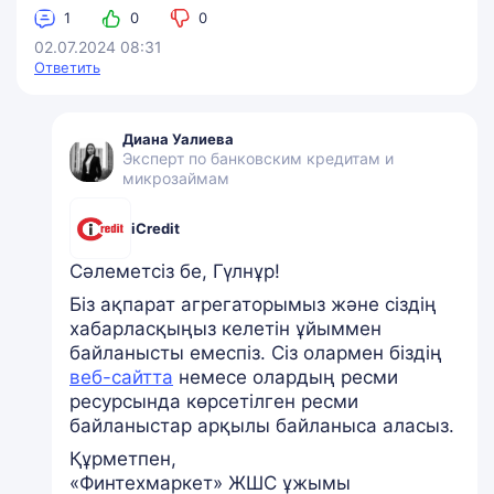
1
0
0
02.07.2024 08:31
Ответить
Диана Уалиева
Эксперт по банковским кредитам и
микрозаймам
iCredit
Сәлеметсіз бе, Гүлнұр!
Біз ақпарат агрегаторымыз және сіздің
хабарласқыңыз келетін ұйыммен
байланысты емеспіз. Сіз олармен біздің
веб-сайтта
немесе олардың ресми
ресурсында көрсетілген ресми
байланыстар арқылы байланыса аласыз.
Құрметпен,
«Финтехмаркет» ЖШС ұжымы