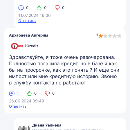
0
0
0
11.07.2024 16:06
Ответить
1,0
1
Архабаева Айгерим
rating
iCredit
Здравствуйте, я тоже очень разочарована.
Полностью погасила кредит, но в базе я как
бы на просрочке, как это понять ? И еще они
импорт или мне кредитную историю. Звоню
в службу контакта не работают
1
0
0
26.06.2024 09:49
Ответить
Диана Уалиева