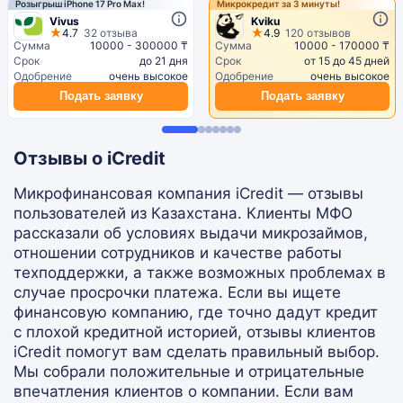
Розыгрыш iPhone 17 Pro Max!
Микрокредит за 3 минуты!
Vivus
Kviku
4.7
32 отзыва
4.9
120 отзывов
Сумма
10000 - 300000 ₸
Сумма
10000 - 170000 ₸
Срок
до 21 дня
Срок
от 15 до 45 дней
Одобрение
очень высокое
Одобрение
очень высокое
Подать заявку
Подать заявку
Отзывы о iCredit
Микрофинансовая компания iCredit — отзывы
пользователей из Казахстана. Клиенты МФО
рассказали об условиях выдачи микрозаймов,
отношении сотрудников и качестве работы
техподдержки, а также возможных проблемах в
случае просрочки платежа. Если вы ищете
финансовую компанию, где точно дадут кредит
с плохой кредитной историей, отзывы клиентов
iCredit помогут вам сделать правильный выбор.
Мы собрали положительные и отрицательные
впечатления клиентов о компании. Если вам