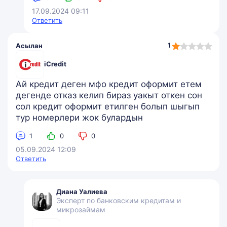
17.09.2024 09:11
Ответить
1,0
1
Асылан
rating
iCredit
Ай кредит деген мфо кредит оформит етем
дегенде отказ келип бираз уакыт откен сон
сол кредит оформит етилген болып шыгып
тур номерлери жок булардын
1
0
0
05.09.2024 12:09
Ответить
Диана Уалиева
Эксперт по банковским кредитам и
микрозаймам