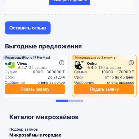
Выгодные предложения
Розыгрыш iPhone 17 Pro Max!
Микрокредит за 3 минуты!
Vivus
Kviku
4.7
32 отзыва
4.9
120 отзывов
Сумма
10000 - 300000 ₸
Сумма
10000 - 170000 ₸
Срок
до 21 дня
Срок
от 15 до 45 дней
Одобрение
очень высокое
Одобрение
очень высокое
Подать заявку
Подать заявку
Каталог микрозаймов
Подбор займов
Микрозаймы в городах