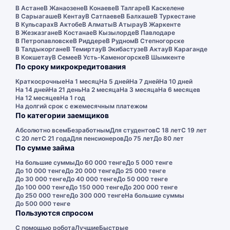
В Астане
В Жанаозене
В Конаеве
В Талгаре
В Каскелене
В Сарыагаше
В Кентау
В Сатпаеве
В Балхаше
В Туркестане
В Кульсарах
В Актобе
В Алматы
В Атырау
В Жаркенте
В Жезказгане
В Костанае
В Кызылорде
В Павлодаре
В Петропавловске
В Риддере
В Рудном
В Степногорске
В Талдыкоргане
В Темиртау
В Экибастузе
В Актау
В Караганде
В Кокшетау
В Семее
В Усть-Каменогорске
В Шымкенте
По сроку микрокредитования
Краткосрочные
На 1 месяц
На 5 дней
На 7 дней
На 10 дней
На 14 дней
На 21 день
На 2 месяца
На 3 месяца
На 6 месяцев
На 12 месяцев
На 1 год
На долгий срок с ежемесячным платежом
По категории заемщиков
Абсолютно всем
Безработным
Для студентов
С 18 лет
С 19 лет
С 20 лет
С 21 года
Для пенсионеров
До 75 лет
До 80 лет
По сумме займа
На большие суммы
До 60 000 тенге
До 5 000 тенге
До 10 000 тенге
До 20 000 тенге
До 25 000 тенге
До 30 000 тенге
До 40 000 тенге
До 50 000 тенге
До 100 000 тенге
До 150 000 тенге
До 200 000 тенге
До 250 000 тенге
До 300 000 тенге
На большие суммы
До 500 000 тенге
Пользуются спросом
С помощью робота
Лучшие
Быстрые