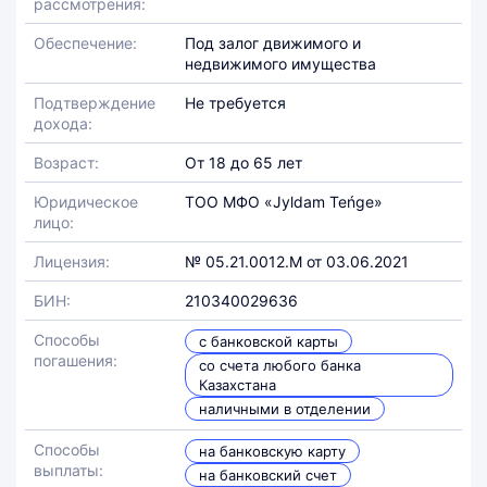
рассмотрения:
Обеспечение:
Под залог движимого и
недвижимого имущества
Подтверждение
Не требуется
дохода:
Возраст:
От 18 до 65 лет
Юридическое
ТОО МФО «Jyldam Teńge»
лицо:
Лицензия:
№ 05.21.0012.М от 03.06.2021
БИН:
210340029636
Способы
с банковской карты
погашения:
со счета любого банка
Казахстана
наличными в отделении
Способы
на банковскую карту
выплаты:
на банковский счет