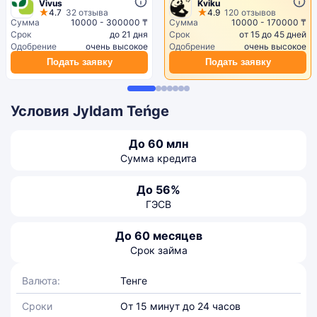
Vivus
Kviku
4.7
32 отзыва
4.9
120 отзывов
Сумма
10000 - 300000 ₸
Сумма
10000 - 170000 ₸
Срок
до 21 дня
Срок
от 15 до 45 дней
Одобрение
очень высокое
Одобрение
очень высокое
Подать заявку
Подать заявку
Условия Jyldam Teńge
До 60 млн
Сумма кредита
До 56%
ГЭСВ
До 60 месяцев
Срок займа
Валюта:
Тенге
Сроки
От 15 минут до 24 часов