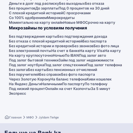
Деньги в долг под расписку
Без выходных
Без отказа
Без процентов
До зарплаты
Под 0 процентов на 30 дней
С плохой кредитной историей
С просрочками
Со 100% одобрением
Микрокредиты
Моментально на карту онлайн
Новые МФО
Срочно на карту
Микрозаймы по условиям получения
Без подтверждения карты
Без подтверждения дохода
Без отказа с плохой кредитной историей
Без паспорта
Без кредитной истории и проверок
Без звонков
Без фото лица
Без электронной почты
На счет в банке
На карту Visa
На карту
На карту круглосуточно
Ночью
По IBAN
Под залог авто
Под залог бытовой техники
Займ под залог недвижимости
Под залог ноутбука
Под залог спецтехники
Под залог телефона
Без залога
Без карты
Без пенсионных отчислений
Без поручителей
Без справок
Без фото паспорта
Через Золотую Корону
На баланс телефона
Киви кошелек
На Яндекс Деньги
Наличными
По паспорту
По телефону
Под низкий процент
Онлайн на счет Казпочты
За 5 минут
Экспресс
Главная
МФО
Jyldam Teńge