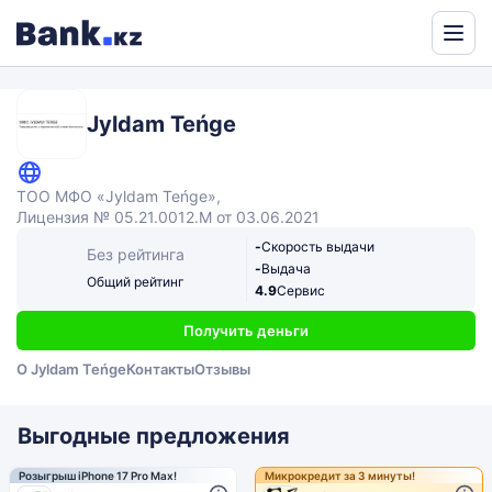
Powered
by
Translate
Jyldam Teńge
ТОО МФО «Jyldam Teńge»,
Лицензия № 05.21.0012.М от 03.06.2021
-
Скорость выдачи
Без рейтинга
-
Выдача
Общий рейтинг
4.9
Сервис
Получить деньги
О Jyldam Teńge
Контакты
Отзывы
Выгодные предложения
Розыгрыш iPhone 17 Pro Max!
Микрокредит за 3 минуты!