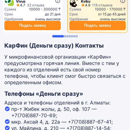
Vivus
Kviku
4.7
32 отзыва
4.9
119 отзывов
Сумма
10000 - 300000 ₸
Сумма
10000 - 170000 ₸
Срок
до 21 дня
Срок
от 15 до 45 дней
Одобрение
очень высокое
Одобрение
очень высокое
Подать заявку
Подать заявку
КарФин (Деньги сразу) Контакты
У микрофинансовой организации «КарФин»
предусмотрена горячая линия. Вместе с тем у
каждого из отделений есть свой номер
телефона, чтобы клиент смог быстро связаться с
определенным офисом.
Телефоны «Деньги сразу»
Адреса и телефоны отделений в г. Алматы:
пр-т Жибек жолы, д. 50, оф. 107 —
+7(708)887-70-69;
мкр. Аксай 4, д. 22а — +7(708)887-67-41;
ул. Майлина, д. 210 — +7(708)887-14-54;