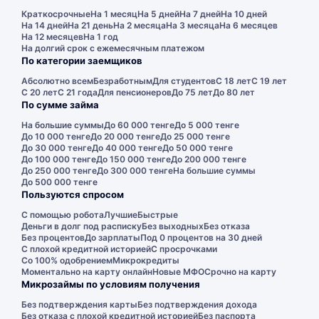
Краткосрочные
На 1 месяц
На 5 дней
На 7 дней
На 10 дней
На 14 дней
На 21 день
На 2 месяца
На 3 месяца
На 6 месяцев
На 12 месяцев
На 1 год
На долгий срок с ежемесячным платежом
По категории заемщиков
Абсолютно всем
Безработным
Для студентов
С 18 лет
С 19 лет
С 20 лет
С 21 года
Для пенсионеров
До 75 лет
До 80 лет
По сумме займа
На большие суммы
До 60 000 тенге
До 5 000 тенге
До 10 000 тенге
До 20 000 тенге
До 25 000 тенге
До 30 000 тенге
До 40 000 тенге
До 50 000 тенге
До 100 000 тенге
До 150 000 тенге
До 200 000 тенге
До 250 000 тенге
До 300 000 тенге
На большие суммы
До 500 000 тенге
Пользуются спросом
С помощью робота
Лучшие
Быстрые
Деньги в долг под расписку
Без выходных
Без отказа
Без процентов
До зарплаты
Под 0 процентов на 30 дней
С плохой кредитной историей
С просрочками
Со 100% одобрением
Микрокредиты
Моментально на карту онлайн
Новые МФО
Срочно на карту
Микрозаймы по условиям получения
Без подтверждения карты
Без подтверждения дохода
Без отказа с плохой кредитной историей
Без паспорта