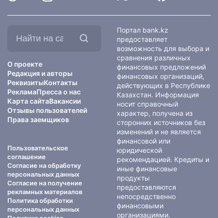
Найти
Портал bank.kz
на
предоставляет
сайте:
возможность для выбора и
сравнения различных
О проекте
финансовых предложений
Редакция и авторы
финансовых организаций,
Реквизиты
Контакты
действующих в Республике
Реклама
Пресса о нас
Казахстан. Информация
Карта сайта
Вакансии
носит справочный
Отзывы пользователей
характер, получена из
Права заемщиков
сторонних источников без
изменений и не является
финансовой или
Пользовательское
юридической
соглашение
рекомендацией. Кредиты и
Согласие на обработку
иные финансовые
персональных данных
продукты
Согласие на получение
предоставляются
рекламных материалов
непосредственно
Политика обработки
финансовыми
персональных данных
организациями.