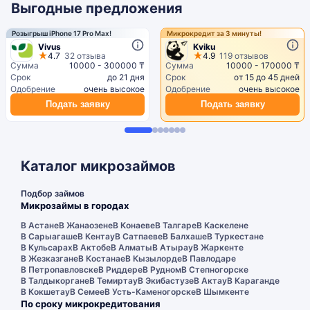
Выгодные предложения
Розыгрыш iPhone 17 Pro Max!
Микрокредит за 3 минуты!
Vivus
Kviku
4.7
32 отзыва
4.9
119 отзывов
Сумма
10000 - 300000 ₸
Сумма
10000 - 170000 ₸
Срок
до 21 дня
Срок
от 15 до 45 дней
Одобрение
очень высокое
Одобрение
очень высокое
Подать заявку
Подать заявку
Каталог микрозаймов
Подбор займов
Микрозаймы в городах
В Астане
В Жанаозене
В Конаеве
В Талгаре
В Каскелене
В Сарыагаше
В Кентау
В Сатпаеве
В Балхаше
В Туркестане
В Кульсарах
В Актобе
В Алматы
В Атырау
В Жаркенте
В Жезказгане
В Костанае
В Кызылорде
В Павлодаре
В Петропавловске
В Риддере
В Рудном
В Степногорске
В Талдыкоргане
В Темиртау
В Экибастузе
В Актау
В Караганде
В Кокшетау
В Семее
В Усть-Каменогорске
В Шымкенте
По сроку микрокредитования