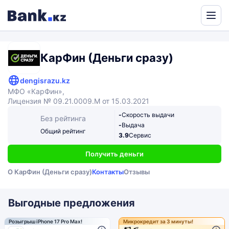
Powered
by
Translate
КарФин (Деньги сразу)
dengisrazu.kz
МФО «КарФин»,
Лицензия № 09.21.0009.М от 15.03.2021
-
Скорость выдачи
Без рейтинга
-
Выдача
Общий рейтинг
3.9
Сервис
Получить деньги
О КарФин (Деньги сразу)
Контакты
Отзывы
Выгодные предложения
Розыгрыш iPhone 17 Pro Max!
Микрокредит за 3 минуты!