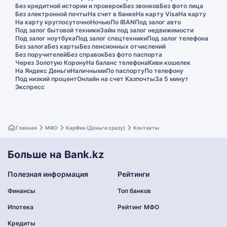
Без кредитной истории и проверок
Без звонков
Без фото лица
Без электронной почты
На счет в банке
На карту Visa
На карту
На карту круглосуточно
Ночью
По IBAN
Под залог авто
Под залог бытовой техники
Займ под залог недвижимости
Под залог ноутбука
Под залог спецтехники
Под залог телефона
Без залога
Без карты
Без пенсионных отчислений
Без поручителей
Без справок
Без фото паспорта
Через Золотую Корону
На баланс телефона
Киви кошелек
На Яндекс Деньги
Наличными
По паспорту
По телефону
Под низкий процент
Онлайн на счет Казпочты
За 5 минут
Экспресс
Главная
МФО
КарФин (Деньги сразу)
Контакты
Больше на Bank.kz
Полезная информация
Рейтинги
Финансы
Топ банков
Ипотека
Рейтинг МФО
Кредиты