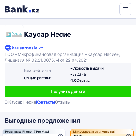
Powered
by
Translate
Каусар Несие
kausarnesie.kz
ТОО «Микрофинансовая организация «Каусар Несие»,
Лицензия № 02.21.0075.M от 22.04.2021
-
Скорость выдачи
Без рейтинга
-
Выдача
Общий рейтинг
4.6
Сервис
Получить деньги
О Каусар Несие
Контакты
Отзывы
Выгодные предложения
Розыгрыш iPhone 17 Pro Max!
Микрокредит за 3 минуты!