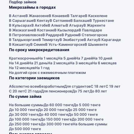
Подбор займов
Микрозаймы в городах
В Астане
В Жанаозене
В Конаеве
В Талгаре
В Каскелене
В Сарыагаше
В Кентау
В Сатпаеве
В Балхаше
В Туркестане
В Кульсарах
В Актобе
В Алматы
В Атырау
В Жаркенте
В Жезказгане
В Костанае
В Кызылорде
В Павлодаре
В Петропавловске
В Риддере
В Рудном
В Степногорске
В Талдыкоргане
В Темиртау
В Экибастузе
В Актау
В Караганде
В Кокшетау
В Семее
В Усть-Каменогорске
В Шымкенте
По сроку микрокредитования
Краткосрочные
На 1 месяц
На 5 дней
На 7 дней
На 10 дней
На 14 дней
На 21 день
На 2 месяца
На 3 месяца
На 6 месяцев
На 12 месяцев
На 1 год
На долгий срок с ежемесячным платежом
По категории заемщиков
Абсолютно всем
Безработным
Для студентов
С 18 лет
С 19 лет
С 20 лет
С 21 года
Для пенсионеров
До 75 лет
До 80 лет
По сумме займа
На большие суммы
До 60 000 тенге
До 5 000 тенге
До 10 000 тенге
До 20 000 тенге
До 25 000 тенге
До 30 000 тенге
До 40 000 тенге
До 50 000 тенге
До 100 000 тенге
До 150 000 тенге
До 200 000 тенге
До 250 000 тенге
До 300 000 тенге
На большие суммы
До 500 000 тенге