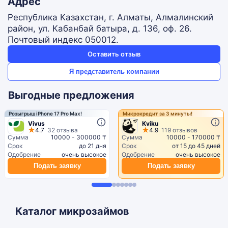
Адрес
Республика Казахстан, г. Алматы, Алмалинский
район, ул. Кабанбай батыра, д. 136, оф. 26.
Почтовый индекс 050012.
Оставить отзыв
Я представитель компании
Выгодные предложения
Розыгрыш iPhone 17 Pro Max!
Микрокредит за 3 минуты!
Vivus
Kviku
4.7
32 отзыва
4.9
119 отзывов
Сумма
10000 - 300000 ₸
Сумма
10000 - 170000 ₸
Срок
до 21 дня
Срок
от 15 до 45 дней
Одобрение
очень высокое
Одобрение
очень высокое
Подать заявку
Подать заявку
Каталог микрозаймов