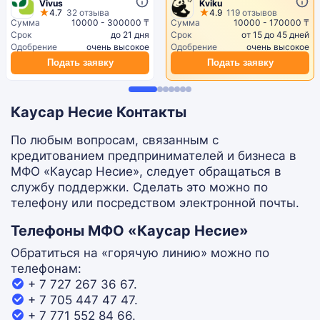
Vivus
Kviku
4.7
32 отзыва
4.9
119 отзывов
Сумма
10000 - 300000 ₸
Сумма
10000 - 170000 ₸
Срок
до 21 дня
Срок
от 15 до 45 дней
Одобрение
очень высокое
Одобрение
очень высокое
Подать заявку
Подать заявку
Каусар Несие Контакты
По любым вопросам, связанным с
кредитованием предпринимателей и бизнеса в
МФО «Каусар Несие», следует обращаться в
службу поддержки. Сделать это можно по
телефону или посредством электронной почты.
Телефоны МФО «Каусар Несие»
Обратиться на «горячую линию» можно по
телефонам:
+ 7 727 267 36 67.
+ 7 705 447 47 47.
+ 7 771 552 84 66.