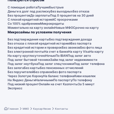
Пользуются спросом
С помощью робота
Лучшие
Быстрые
Деньги в долг под расписку
Без выходных
Без отказа
Без процентов
До зарплаты
Под 0 процентов на 30 дней
С плохой кредитной историей
С просрочками
Со 100% одобрением
Микрокредиты
Моментально на карту онлайн
Новые МФО
Срочно на карту
Микрозаймы по условиям получения
Без подтверждения карты
Без подтверждения дохода
Без отказа с плохой кредитной историей
Без паспорта
Без кредитной истории и проверок
Без звонков
Без фото лица
Без электронной почты
На счет в банке
На карту Visa
На карту
На карту круглосуточно
Ночью
По IBAN
Под залог авто
Под залог бытовой техники
Займ под залог недвижимости
Под залог ноутбука
Под залог спецтехники
Под залог телефона
Без залога
Без карты
Без пенсионных отчислений
Без поручителей
Без справок
Без фото паспорта
Через Золотую Корону
На баланс телефона
Киви кошелек
На Яндекс Деньги
Наличными
По паспорту
По телефону
Под низкий процент
Онлайн на счет Казпочты
За 5 минут
Экспресс
Главная
МФО
Каусар Несие
Контакты