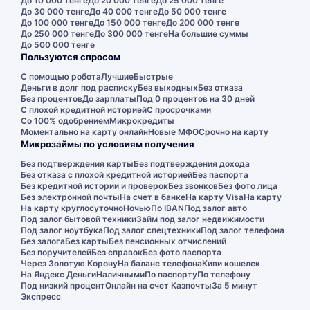
До 10 000 тенге
До 20 000 тенге
До 25 000 тенге
До 30 000 тенге
До 40 000 тенге
До 50 000 тенге
До 100 000 тенге
До 150 000 тенге
До 200 000 тенге
До 250 000 тенге
До 300 000 тенге
На большие суммы
До 500 000 тенге
Пользуются спросом
С помощью робота
Лучшие
Быстрые
Деньги в долг под расписку
Без выходных
Без отказа
Без процентов
До зарплаты
Под 0 процентов на 30 дней
С плохой кредитной историей
С просрочками
Со 100% одобрением
Микрокредиты
Моментально на карту онлайн
Новые МФО
Срочно на карту
Микрозаймы по условиям получения
Без подтверждения карты
Без подтверждения дохода
Без отказа с плохой кредитной историей
Без паспорта
Без кредитной истории и проверок
Без звонков
Без фото лица
Без электронной почты
На счет в банке
На карту Visa
На карту
На карту круглосуточно
Ночью
По IBAN
Под залог авто
Под залог бытовой техники
Займ под залог недвижимости
Под залог ноутбука
Под залог спецтехники
Под залог телефона
Без залога
Без карты
Без пенсионных отчислений
Без поручителей
Без справок
Без фото паспорта
Через Золотую Корону
На баланс телефона
Киви кошелек
На Яндекс Деньги
Наличными
По паспорту
По телефону
Под низкий процент
Онлайн на счет Казпочты
За 5 минут
Экспресс