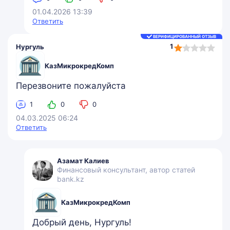
01.04.2026 13:39
Ответить
ВЕРИФИЦИРОВАННЫЙ ОТЗЫВ
1,0
1
Нургуль
rating
КазМикрокредКомп
Перезвоните пожалуйста
1
0
0
04.03.2025 06:24
Ответить
Азамат Калиев
Финансовый консультант, автор статей
bank.kz
КазМикрокредКомп
Добрый день, Нургуль!