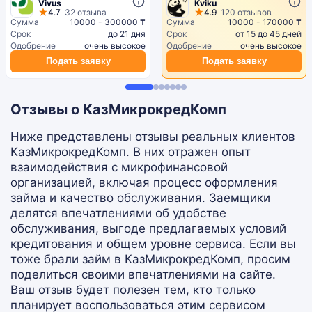
Vivus
Kviku
4.7
32 отзыва
4.9
120 отзывов
Сумма
10000 - 300000 ₸
Сумма
10000 - 170000 ₸
Срок
до 21 дня
Срок
от 15 до 45 дней
Одобрение
очень высокое
Одобрение
очень высокое
Подать заявку
Подать заявку
Отзывы о КазМикрокредКомп
Ниже представлены отзывы реальных клиентов
КазМикрокредКомп. В них отражен опыт
взаимодействия с микрофинансовой
организацией, включая процесс оформления
займа и качество обслуживания. Заемщики
делятся впечатлениями об удобстве
обслуживания, выгоде предлагаемых условий
кредитования и общем уровне сервиса. Если вы
тоже брали займ в КазМикрокредКомп, просим
поделиться своими впечатлениями на сайте.
Ваш отзыв будет полезен тем, кто только
планирует воспользоваться этим сервисом