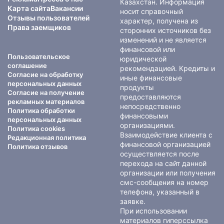
Казахстан. Информация
Карта сайта
Вакансии
носит справочный
Отзывы пользователей
характер, получена из
Права заемщиков
сторонних источников без
изменений и не является
финансовой или
Пользовательское
юридической
соглашение
рекомендацией. Кредиты и
Согласие на обработку
иные финансовые
персональных данных
продукты
Согласие на получение
предоставляются
рекламных материалов
непосредственно
Политика обработки
финансовыми
персональных данных
организациями.
Политика cookies
Взаимодействие клиента с
Редакционная политика
финансовой организацией
Политика отзывов
осуществляется после
перехода на сайт данной
организации или получения
смс-сообщения на номер
телефона, указанный в
заявке.
При использовании
материалов гиперссылка