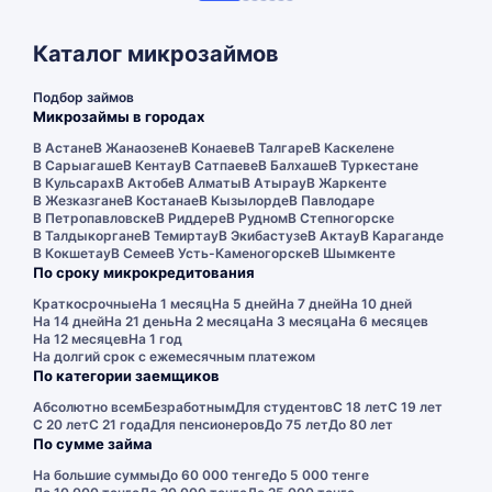
Каталог микрозаймов
Подбор займов
Микрозаймы в городах
В Астане
В Жанаозене
В Конаеве
В Талгаре
В Каскелене
В Сарыагаше
В Кентау
В Сатпаеве
В Балхаше
В Туркестане
В Кульсарах
В Актобе
В Алматы
В Атырау
В Жаркенте
В Жезказгане
В Костанае
В Кызылорде
В Павлодаре
В Петропавловске
В Риддере
В Рудном
В Степногорске
В Талдыкоргане
В Темиртау
В Экибастузе
В Актау
В Караганде
В Кокшетау
В Семее
В Усть-Каменогорске
В Шымкенте
По сроку микрокредитования
Краткосрочные
На 1 месяц
На 5 дней
На 7 дней
На 10 дней
На 14 дней
На 21 день
На 2 месяца
На 3 месяца
На 6 месяцев
На 12 месяцев
На 1 год
На долгий срок с ежемесячным платежом
По категории заемщиков
Абсолютно всем
Безработным
Для студентов
С 18 лет
С 19 лет
С 20 лет
С 21 года
Для пенсионеров
До 75 лет
До 80 лет
По сумме займа
На большие суммы
До 60 000 тенге
До 5 000 тенге