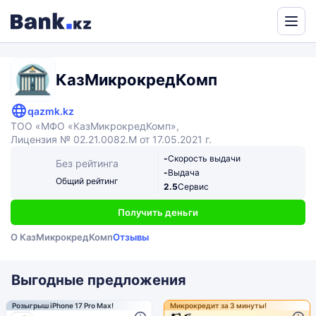
Powered
by
Translate
КазМикрокредКомп
qazmk.kz
ТОО «МФО «КазМикрокредКомп»,
Лицензия № 02.21.0082.М от 17.05.2021 г.
-
Скорость выдачи
Без рейтинга
-
Выдача
Общий рейтинг
2.5
Сервис
Получить деньги
О КазМикрокредКомп
Отзывы
Выгодные предложения
Розыгрыш iPhone 17 Pro Max!
Микрокредит за 3 минуты!