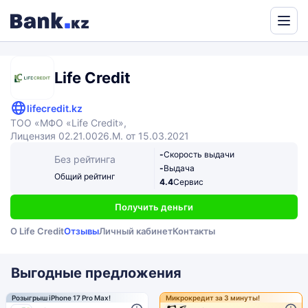
Powered
by
Translate
Life Credit
lifecredit.kz
ТОО «МФО «Life Credit»,
Лицензия 02.21.0026.M. от 15.03.2021
-
Скорость выдачи
Без рейтинга
-
Выдача
Общий рейтинг
4.4
Сервис
Получить деньги
О Life Credit
Отзывы
Личный кабинет
Контакты
Выгодные предложения
Розыгрыш iPhone 17 Pro Max!
Микрокредит за 3 минуты!