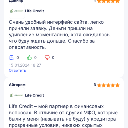
5
Данияр
rating
Life Credit
Очень удобный интерфейс сайта, легко
приняли заявку. Деньги пришли на
удивление моментально, хотя ожидалось,
что буду ждать дольше. Спасибо за
оперативность.
0
0
0
15.01.2024 18:27
Ответить
5,0
5
Айгерим
rating
Life Credit
Life Credit – мой партнер в финансовых
вопросах. В отличие от других МФО, которые
были у меня (называть не буду) у кредитора
прозрачные условия, никаких скрытых