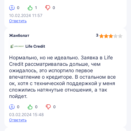
0
1
0
10.02.2024 11:57
Ответить
3,0
3
Жанболат
rating
Life Credit
Нормально, но не идеально. Заявка в Life
Credit рассматривалась дольше, чем
ожидалось, это испортило первое
впечатление о кредиторе. В остальном все
ок, хотя с технической поддержкой у меня
сложились натянутые отношения, а так
пойдет.
0
0
0
03.02.2024 15:48
Ответить