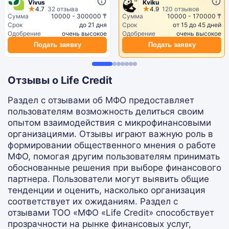
Vivus
Kviku
4.7
32 отзыва
4.9
120 отзывов
Сумма
10000 - 300000 ₸
Сумма
10000 - 170000 ₸
Срок
до 21 дня
Срок
от 15 до 45 дней
Одобрение
очень высокое
Одобрение
очень высокое
Подать заявку
Подать заявку
Отзывы о Life Credit
Раздел с отзывами об МФО предоставляет
пользователям возможность делиться своим
опытом взаимодействия с микрофинансовыми
организациями. Отзывы играют важную роль в
формировании общественного мнения о работе
МФО, помогая другим пользователям принимать
обоснованные решения при выборе финансового
партнера. Пользователи могут выявить общие
тенденции и оценить, насколько организация
соответствует их ожиданиям. Раздел с
отзывами ТОО «МФО «Life Credit» способствует
прозрачности на рынке финансовых услуг,