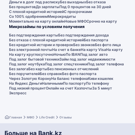
Деньги в долг под расписку
Без выходных
Без отказа
Без процентов
До зарплаты
Под 0 процентов на 30 дней
С плохой кредитной историей
С просрочками
Со 100% одобрением
Микрокредиты
Моментально на карту онлайн
Новые МФО
Срочно на карту
Микрозаймы по условиям получения
Без подтверждения карты
Без подтверждения дохода
Без отказа с плохой кредитной историей
Без паспорта
Без кредитной истории и проверок
Без звонков
Без фото лица
Без электронной почты
На счет в банке
На карту Visa
На карту
На карту круглосуточно
Ночью
По IBAN
Под залог авто
Под залог бытовой техники
Займ под залог недвижимости
Под залог ноутбука
Под залог спецтехники
Под залог телефона
Без залога
Без карты
Без пенсионных отчислений
Без поручителей
Без справок
Без фото паспорта
Через Золотую Корону
На баланс телефона
Киви кошелек
На Яндекс Деньги
Наличными
По паспорту
По телефону
Под низкий процент
Онлайн на счет Казпочты
За 5 минут
Экспресс
Главная
МФО
Life Credit
Отзывы
Больше на Bank.kz