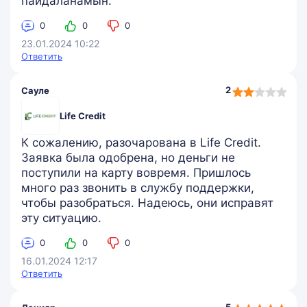
пайдаланамын.
0
0
0
23.01.2024 10:22
Ответить
2,0
2
Сауле
rating
Life Credit
К сожалению, разочарована в Life Credit.
Заявка была одобрена, но деньги не
поступили на карту вовремя. Пришлось
много раз звонить в службу поддержки,
чтобы разобраться. Надеюсь, они исправят
эту ситуацию.
0
0
0
16.01.2024 12:17
Ответить
5,0