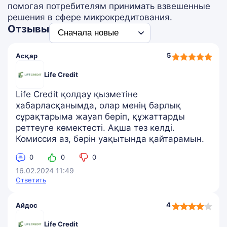
помогая потребителям принимать взвешенные
решения в сфере микрокредитования.
Отзывы
5,0
5
Асқар
rating
Life Credit
Life Credit қолдау қызметіне
хабарласқанымда, олар менің барлық
сұрақтарыма жауап беріп, құжаттарды
реттеуге көмектесті. Ақша тез келді.
Комиссия аз, бәрін уақытында қайтарамын.
0
0
0
16.02.2024 11:49
Ответить
4,0
4
Айдос
rating
Life Credit