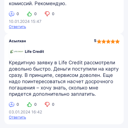
комиссий. Рекомендую.
0
0
0
10.01.2024 15:47
Ответить
5,0
5
Асылхан
rating
Life Credit
Кредитную заявку в Life Credit рассмотрели
довольно быстро. Деньги поступили на карту
сразу. В принципе, сервисом доволен. Еще
надо поинтересоваться насчет досрочного
погашения – хочу знать, сколько мне
придется дополнительно заплатить.
0
0
0
03.01.2024 16:42
Ответить