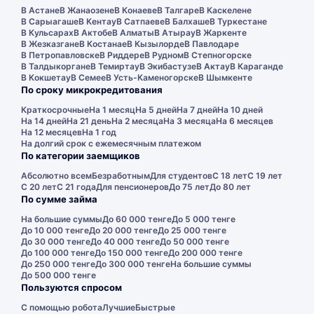
В Астане
В Жанаозене
В Конаеве
В Талгаре
В Каскелене
В Сарыагаше
В Кентау
В Сатпаеве
В Балхаше
В Туркестане
В Кульсарах
В Актобе
В Алматы
В Атырау
В Жаркенте
В Жезказгане
В Костанае
В Кызылорде
В Павлодаре
В Петропавловске
В Риддере
В Рудном
В Степногорске
В Талдыкоргане
В Темиртау
В Экибастузе
В Актау
В Караганде
В Кокшетау
В Семее
В Усть-Каменогорске
В Шымкенте
По сроку микрокредитования
Краткосрочные
На 1 месяц
На 5 дней
На 7 дней
На 10 дней
На 14 дней
На 21 день
На 2 месяца
На 3 месяца
На 6 месяцев
На 12 месяцев
На 1 год
На долгий срок с ежемесячным платежом
По категории заемщиков
Абсолютно всем
Безработным
Для студентов
С 18 лет
С 19 лет
С 20 лет
С 21 года
Для пенсионеров
До 75 лет
До 80 лет
По сумме займа
На большие суммы
До 60 000 тенге
До 5 000 тенге
До 10 000 тенге
До 20 000 тенге
До 25 000 тенге
До 30 000 тенге
До 40 000 тенге
До 50 000 тенге
До 100 000 тенге
До 150 000 тенге
До 200 000 тенге
До 250 000 тенге
До 300 000 тенге
На большие суммы
До 500 000 тенге
Пользуются спросом
С помощью робота
Лучшие
Быстрые