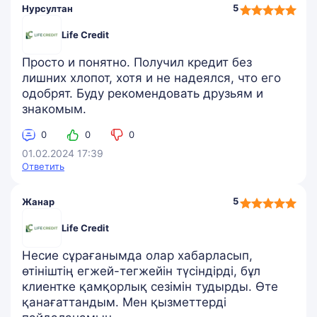
5,0
5
Нурсултан
rating
Life Credit
Просто и понятно. Получил кредит без
лишних хлопот, хотя и не надеялся, что его
одобрят. Буду рекомендовать друзьям и
знакомым.
0
0
0
01.02.2024 17:39
Ответить
5,0
5
Жанар
rating
Life Credit
Несие сұрағанымда олар хабарласып,
өтініштің егжей-тегжейін түсіндірді, бұл
клиентке қамқорлық сезімін тудырды. Өте
қанағаттандым. Мен қызметтерді